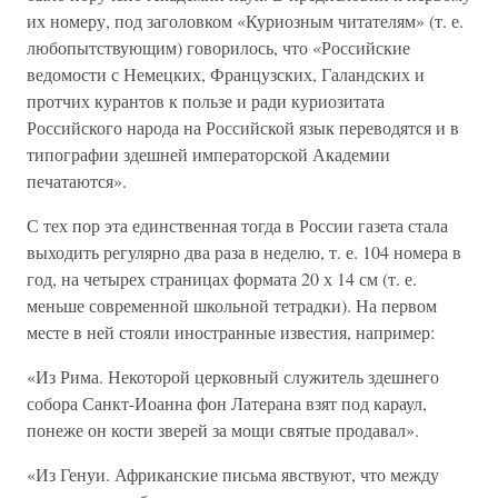
их номеру, под заголовком «Куриозным читателям» (т. е.
любопытствующим) говорилось, что «Российские
ведомости с Немецких, Французских, Галандских и
протчих курантов к пользе и ради куриозитата
Российского народа на Российской язык переводятся и в
типографии здешней императорской Академии
печатаются».
С тех пор эта единственная тогда в России газета стала
выходить регулярно два раза в неделю, т. е. 104 номера в
год, на четырех страницах формата 20 х 14 см (т. е.
меньше современной школьной тетрадки). На первом
месте в ней стояли иностранные известия, например:
«Из Рима. Некоторой церковный служитель здешнего
собора Санкт-Иоанна фон Латерана взят под караул,
понеже он кости зверей за мощи святые продавал».
«Из Генуи. Африканские письма явствуют, что между