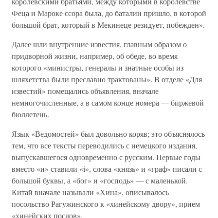
королевскими братьями, между которыми в королевстве
Феца и Мароке ссора была, до баталии пришло, в которой
большой брат, который в Мекинеце резидует, побежден».
Далее шли внутренние известия, главным образом о
придворной жизни, например, об обеде, во время
которого «министры, генералы и знатные особы из
шляхетства были преславно трактованы». В отделе «Для
известий» помещались объявления, вначале
немногочисленные, а в самом конце номера — биржевой
бюллетень.
Язык «Ведомостей» был довольно коряв; это объяснялось
тем, что все тексты переводились с немецкого издания,
выпускавшегося одновременно с русским. Первые годы
вместо «и» ставили «i», слова «князь» и «граф» писали с
большой буквы, а «бог» и «господь» — с маленькой.
Китай вначале называли «Хина», описывалось
посольство Рагужинского к «хинейскому двору», прием
«хинейских послов».