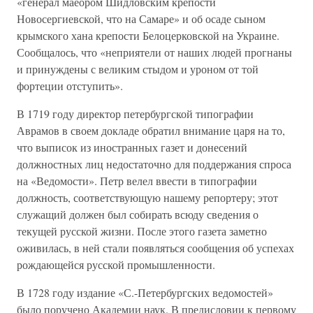
«генерал маеором Шидловским крепости
Новосергиевской, что на Самаре» и об осаде сыном
крымского хана крепости Белоцерковской на Украине.
Сообщалось, что «неприятели от наших людей прогнаны
и принуждены с великим стыдом и уроном от той
фортеции отступить».
В 1719 году директор петербургской типографии
Аврамов в своем докладе обратил внимание царя на то,
что выписок из иностранных газет и донесений
должностных лиц недостаточно для поддержания спроса
на «Ведомости». Петр велел ввести в типографии
должность, соответствующую нашему репортеру; этот
служащий должен был собирать всюду сведения о
текущей русской жизни. После этого газета заметно
оживилась, в ней стали появляться сообщения об успехах
рождающейся русской промышленности.
В 1728 году издание «С.-Петербургских ведомостей»
было поручено Академии наук. В предисловии к первому