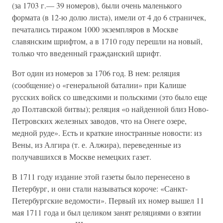
(за 1703 г.— 39 номеров), были очень маленького
формата (в 12-ю долю листа), имели от 4 до 6 страничек,
печатались тиражом 1000 экземпляров в Москве
славянским шрифтом, а в 1710 году перешли на новый,
только что введенный гражданский шрифт.
Вот один из номеров за 1706 год. В нем: реляция
(сообщение) о «генеральной баталии» при Калише
русских войск со шведскими и польскими (это было еще
до Полтавской битвы); реляция «о найденной близ Ново-
Петровских железных заводов, что на Онеге озере,
медной руде». Есть и краткие иностранные новости: из
Вены, из Алгира (т. е. Алжира), переведенные из
получавшихся в Москве немецких газет.
В 1711 году издание этой газеты было перенесено в
Петербург, и они стали называться короче: «Санкт-
Петербургские ведомости». Первый их номер вышел 11
мая 1711 года и был целиком занят реляциями о взятии