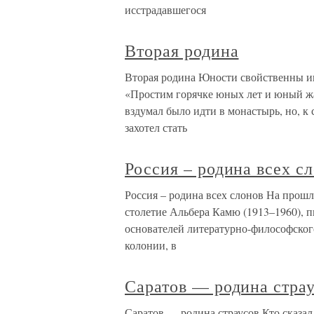
исстрадавшегося
Вторая родина
Вторая родина Юности свойственны ин
«Простим горячке юных лет и юный ж
вздумал было идти в монастырь, но, к 
захотел стать
Россия – родина всех с
Россия – родина всех слонов На прошл
столетие Альбера Камю (1913–1960), пи
основателей литературно-философског
колонии, в
Саратов — родина стра
Саратов — родина страусов Кто сказал