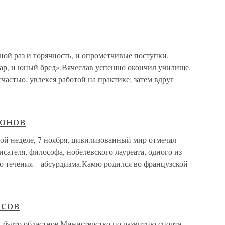
ой раз и горячность, и опрометчивые поступки.
ар, и юный бред».Вячеслав успешно окончил училище,
счастью, увлекся работой на практике; затем вдруг
лонов
ой неделе, 7 ноября, цивилизованный мир отмечал
сателя, философа, нобелевского лауреата, одного из
о течения – абсурдизма.Камю родился во французской
усов
, будто областное Министерство по развитию спорта,