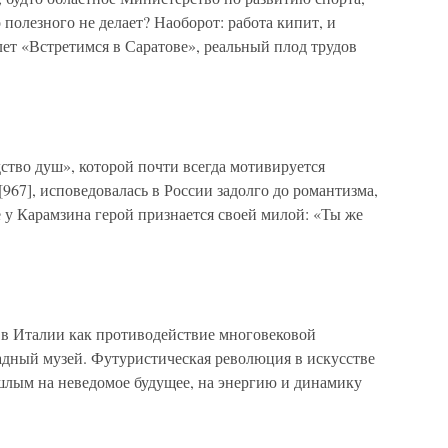
 полезного не делает? Наоборот: работа кипит, и
ет «Встретимся в Саратове», реальный плод трудов
дство душ», которой почти всегда мотивируется
67], исповедовалась в России задолго до романтизма,
е у Карамзина герой признается своей милой: «Ты же
в Италии как противодействие многовековой
адный музей. Футуристическая революция в искусстве
лым на неведомое будущее, на энергию и динамику