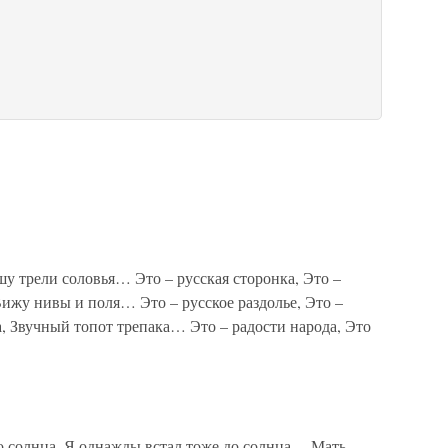
 трели соловья… Это – русская сторонка, Это –
Вижу нивы и поля… Это – русское раздолье, Это –
а, Звучный топот трепака… Это – радости народа, Это
до солнца. Я однажды встал тоже до солнца… Мать