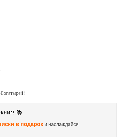
,
—Богатырей!
книг! 📚
писки в подарок
и наслаждайся