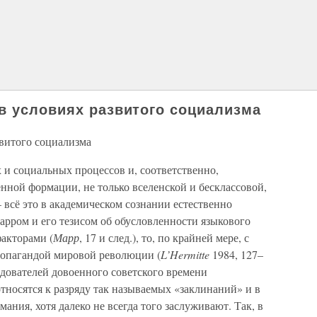
в условиях развитого социализма
звитого социализма
 и социальных процессов и, соответственно,
нной формации, не только вселенской и бесклассовой,
всё это в академическом сознании естественно
Марром и его тезисом об обусловленности языкового
акторами (
Марр
, 17 и след.), то, по крайней мере, с
ропагандой мировой революции (
L’Hermitte
1984, 127–
едователей довоенного советского времени
относятся к разряду так называемых «заклинаний» и в
мания, хотя далеко не всегда того заслуживают. Так, в