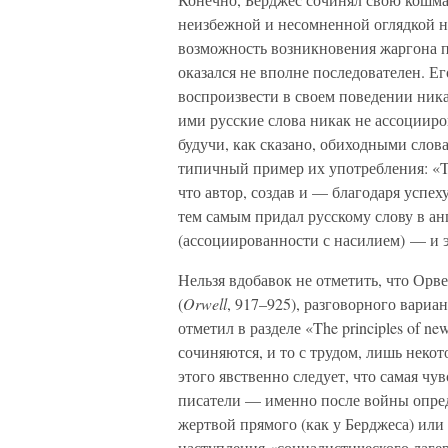
неизбежной и несомненной оглядкой н
возможность возникновения жаргона п
оказался не вполне последователен. Е
воспроизвести в своем поведении ника
ими русские слова никак не ассоциир
будучи, как сказано, обиходными слов
типичный пример их употребления: «That
что автор, создав и — благодаря успех
тем самым придал русскому слову в а
(ассоциированности с насилием) — и э
Нельзя вдобавок не отметить, что Орв
(
Orwell
, 917–925), разговорного вариан
отметил в разделе «The principles of n
сочиняются, и то с трудом, лишь некот
этого явственно следует, что самая ч
писатели — именно после войны опред
жертвой прямого (как у Берджеса) или
наступления «социалистического лагер