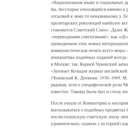
«Национальном языке и социальных ди
бы, бесспорно относящийся именно к 
отсылкой к чему-то неназванному у Ле
пролетарских революций наиболее ак
становится Советский Союз». Далее Ж
«переводными советизмами», как
selfc
проводником этих новых интернациона
коммунистическая печать всего мира» 
инициатива подобных изданий всегда 
в Москве; так, Корней Чуковский запис
«Затевает Кольцов журнал английский
(Чуковский К. Дневник: 1930–1969. М.,
рядовая, хотя о специфической роли М
известно. Таковы были быт и стиль эп
После отказа от Коминтерна и ниспро
высказываться о подобных предметах б
послесталинскую советскую эпоху лин
(сравнительно, скажем, с историей) и