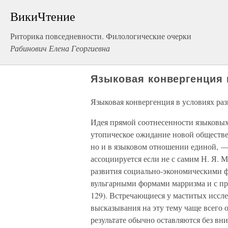
ВикиЧтение
Риторика повседневности. Филологические очерки
Рабинович Елена Георгиевна
Языковая конвергенция 
Языковая конвергенция в условиях ра
Идея прямой соотнесенности языковых
утопическое ожидание новой обществе
но и в языковом отношении единой, — 
ассоциируется если не с самим Н. Я. 
развития социально-экономическими ф
вульгарными формами марризма и с п
129). Встречающиеся у маститых иссл
высказывания на эту тему чаще всего 
результате обычно оставляются без вни