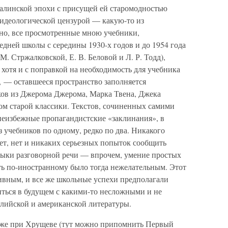
талинской эпохи с присущей ей старомодностью
 идеологической цензурой — какую-то из
но, все просмотренные мною учебники,
дней школы с середины 1930-х годов и до 1954 года
М. Стржалковской, Е. В. Беловой и Л. Р. Тодд),
хотя и с поправкой на необходимость для учебника
 — оставшееся пространство заполняется
ов из Джерома Джерома, Марка Твена, Джека
ом старой классики. Текстов, сочиненных самими
 неизбежные пропагандистские «заклинания», в
з учебников по одному, редко по два. Никакого
ет, нет и никаких серьезных попыток сообщить
выки разговорной речи — впрочем, умение простых
ть по-иностранному было тогда нежелательным. Этот
тивным, и все же школьные успехи предполагали
ться в будущем с какими-то несложными и не
лийской и американской литературы.
 уже при Хрущеве (тут можно припомнить Первый