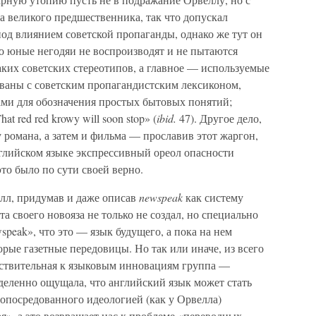
а великого предшественника, так что допускал
од влиянием советской пропаганды, однако же тут он
го юные негодяи не воспроизводят и не пытаются
ких советских стереотипов, а главное — используемые
ованы с советским пропагандистским лексиконом,
ами для обозначения простых бытовых понятий;
 red red krowy will soon stop» (
ibid.
47). Другое дело,
у романа, а затем и фильма — прославив этот жаргон,
нглийском языке экспрессивный ореол опасности
то было по сути своей верно.
елл, придумав и даже описав
newspeak
как систему
та своего новояза не только не создал, но специально
ewspeak», что это — язык будущего, а пока на нем
орые газетные передовицы. Но так или иначе, из всего
увствительная к языковым инновациям группа —
еленно ощущала, что английский язык может стать
 опосредованного идеологией (как у Орвелла)
я», а это возвращает нас к проблеме «переводных