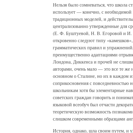
Нельзя было сомневаться, что школа с
использует — конечно, с необходимой
традиционных моделей, и действитель
централизованно утвержденные для сре
(Е. Ф. Буштуевой, Н. В. Егоровой и И. 
откровенно следуют типу «камешков», 
грамматических правил и упражнений,
преимущественно адаптациями отрывк
Лондона, Диккенса и прочей не слишк
авторами, очень мало — это все те же
основном о Сталине, но их в каждом и
соприкосновения с повседневностью н
школьникам хотя бы элементарные на
советских граждан говорить и понима
языковой всеобуч был отчасти декора
теоретическую возможность познакоми
слишком современными образцами анг
История, однако, шла своим путем, и