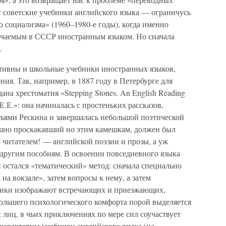
 советские учебники английского языка — ограничусь
о социализма» (1960–1980-е годы), когда именно
учаемым в СССР иностранным языком. Но сначала
.
ативны и школьные учебники иностранных языков,
ия. Так, например, в 1887 году в Петербурге для
на хрестоматия «Stepping Stones. An English Reading
.Е.Е.»: она начиналась с простеньких рассказов,
тьями Рескина и завершалась небольшой поэтической
ешно проскакавший но этим камешкам, должен был
 читателем! — английской поэзии и прозы, а уж
о другим пособиям. В освоении повседневного языка
остался «тематический» метод: сначала специально
на вокзале», затем вопросы к нему, а затем
еники изображают встречающих и приезжающих,
большего психологического комфорта порой выделяется
лиц, в чьих приключениях по мере сил соучаствует
характерны учебники английского языка (на