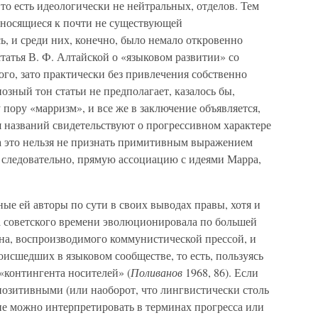
о есть идеологически не нейтральных, отделов. Тем
относящиеся к почти не существующей
ь, и среди них, конечно, было немало откровенно
тья В. Ф. Алтайской о «языковом развитии» со
го, зато практически без привлечения собственно
зный тон статьи не предполагает, казалось бы,
 пору «марризм», и все же в заключение объявляется,
 названий свидетельствуют о прогрессивном характере
а это нельзя не признать примитивным выражением
 следовательно, прямую ассоциацию с идеями Марра,
ные ей авторы по сути в своих выводах правы, хотя и
 советского времени эволюционировала по большей
на, воспроизводимого коммунистической прессой, и
исшедших в языковом сообществе, то есть, пользуясь
«контингента носителей» (
Поливанов
1968, 86). Если
 позитивными (или наоборот, что лингвистически столь
тие можно интерпретировать в терминах прогресса или