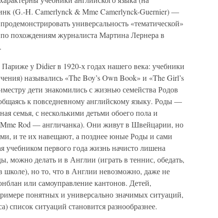
инк (G.-H. Camerlynck & Mme Camerlynck-Guernier) —
 продемонстрировать универсальность «тематической»
 по похождениям журналиста Мартина Лернера в
.
Париже у Didier в 1920-х годах нашего века: учебники
учения) назывались «The Boy’s Own Book» и «The Girl’s
иместру дети знакомились с жизнью семейства Родов
иобщаясь к повседневному английскому языку. Роды —
ая семья, с несколькими детьми обоего пола и
(Mme Rod — англичанка). Они живут в Швейцарии, но
ми, и те их навещают, а позднее юные Роды и сами
ая учебником первого года жизнь начисто лишена
ды, можно делать и в Англии (играть в теннис, обедать,
 школе), но то, что в Англии невозможно, даже не
нблан или самоуправление кантонов. Детей,
 примере понятных и универсально значимых ситуаций,
са) список ситуаций становится разнообразнее.