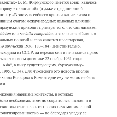
алектах» В. М. Жирмунского имеется абзац, казалось
разряду «заклинаний» (и даже с традиционной
нина): «В эпоху всеобщего кризиса капитализма и
тивным очагом международных языковых влияний
ирмунский приводит примеры того, что сам называет
riticism
или
socialist competition
и заключает: «Главным
льных понятий и слов является пролетарская,
(
Жирмунский
1936, 183–184). Действительно,
исходила из СССР, да нередко они и печатались прямо
ывает в своем дневнике 22 ноября 1931 года:
 „Asia“, в пику существующему, буржуазному»
 1995. С. 34). Для Чуковского это новость вполне
ихаила Кольцова в Коминтерне ему не могло не быть
охи.
вержения марризма контексты, в которых
ыло необходимо, заметно сократились числом, и в
гвистика отличалась от прочих наук минимальной
деологизированностью — но благодаря упадку ее