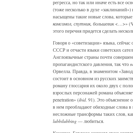
регресса, но так или иначе есть все о
(тоже несколько в духе «заклинаний»
насыщены такие новые слова, которые
комсомол, спутник, большевик
<…>» (
Ч
этого перечня придется сделать нескол
Говоря о «советизации» языка, сейчас
СССР и отчасти языки советских сател
Англоязычные страны почти совершенн
пропагандистского давления, так что
n
Орвелла. Правда, в знаменитом «Заво
состоит в основном из русских заимст
роману глоссария их около двух с поло
взрослых персонажей романа объясняет: «
penetration» (
ibid.
91). Это объяснение о
в нем преобладают обиходные слова в
несложные трансформы таких слов, к
lubbilubbing
— любиться.
Конечно, Берджес сочинял свою кошма