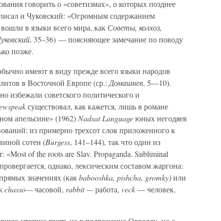
снования говорить о «советизмах», о которых позднее
) писал и Чуковский: «Огромным содержанием
 вошли в языки всего мира, как
Советы, колхоз,
уковский,
35–36) — поясняющее замечание по поводу
ько позже.
 обычно имеют в виду прежде всего языки народов
литов в Восточной Европе (ср.:
Домашнев
, 5—10).
о избежали советского политического и
ewspeak
существовал, как кажется, лишь в романе
дном апельсине» (1962)
Nadsat Language
юных негодяев
вований: из примерно трехсот слов приложенного к
виной сотен (
Burgess
, 141–144), так что один из
Most of the roots are Slav. Propaganda. Subliminal
провергается, однако, лексическим составом жаргона:
 прямых значениях (как
babooshka, pishcha, gromky)
или
ак
chasso—
часовой,
rabbit —
работа,
veck
— человек,
рную утопию пусть не в подражание Орвеллу, но с