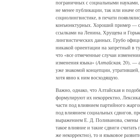
пограничных с социальными науками, т
не менее публикации, так или иначе 
социолингвистике, в печати появлялис
конъюнктурных. Хороший пример — ста
ссылками на Ленина, Хрущева и Горько
лингвистических данных. Грубо официо
никакой ориентации на запретный в ту
что «все отмеченные случаи изменения
изменения языка» (
Алтайская,
20), — 
уже знакомой концепции, утратившей,
хотя явно к ним восходящую.
Важно, однако, что Алтайская и подоб
формулируют их некорректно, Лексика
части под влиянием партийного жарго
под влиянием социальных сдвигов, про
выражением Е. Д. Поливанова, смены 
такое влияние и такие сдвиги считать
же некорректно), то и языковое разви