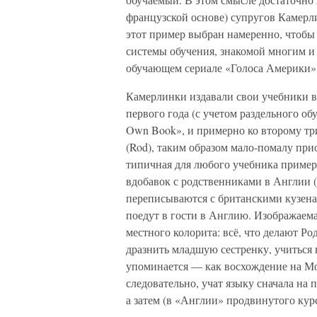
французской основе) супругов Камерл
этот пример выбран намеренно, чтобы
системы обучения, знакомой многим и
обучающем сериале «Голоса Америки»
Камерлинки издавали свои учебники в 
первого года (с учетом раздельного об
Own Book», и примерно ко второму тр
(Rod), таким образом мало-помалу пр
типичная для любого учебника примерн
вдобавок с родственниками в Англии 
переписываются с британскими кузена
поедут в гости в Англию. Изображаем
местного колорита: всё, что делают Ро
дразнить младшую сестренку, учиться в
упоминается — как восхождение на Мо
следовательно, учат языку сначала на
а затем (в «Англии» продвинутого кур