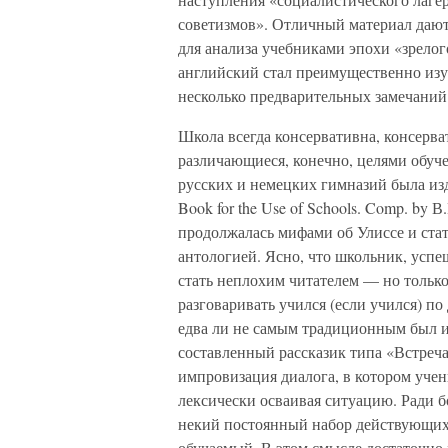
советизмов». Отличный материал дают
для анализа учебниками эпохи «зрелог
английский стал преимущественно из
несколько предварительных замечаний
Школа всегда консервативна, консерв
различающиеся, конечно, целями обучен
русских и немецких гимназий была изда
Book for the Use of Schools. Comp. by В
продолжалась мифами об Улиссе и ста
антологией. Ясно, что школьник, усп
стать неплохим читателем — но только
разговаривать учился (если учился) п
едва ли не самым традиционным был и 
составленный рассказик типа «Встреча 
импровизация диалога, в котором уч
лексически осваивая ситуацию. Ради 
некий постоянный набор действующих 
обучаемый. В этом смысле достаточно 