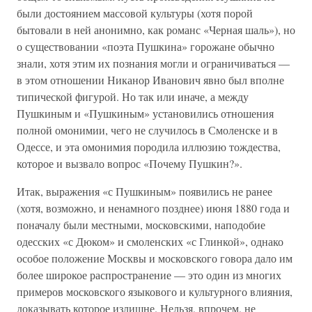
были достоянием массовой культуры (хотя порой
бытовали в ней анонимно, как романс «Черная шаль»), но
о существовании «поэта Пушкина» горожане обычно
знали, хотя этим их познания могли и ограничиваться —
в этом отношении Никанор Иванович явно был вполне
типической фигурой. Но так или иначе, а между
Пушкиным и «Пушкиным» установились отношения
полной омонимии, чего не случилось в Смоленске и в
Одессе, и эта омонимия породила иллюзию тождества,
которое и вызвало вопрос «Почему Пушкин?».
Итак, выражения «с Пушкиным» появились не ранее
(хотя, возможно, и ненамного позднее) июня 1880 года и
поначалу были местными, московскими, наподобие
одесских «с Дюком» и смоленских «с Глинкой», однако
особое положение Москвы и московского говора дало им
более широкое распространение — это один из многих
примеров московского языкового и культурного влияния,
доказывать которое излишне. Нельзя, впрочем, не