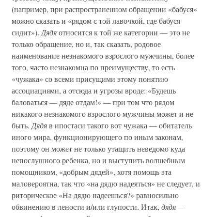
(например, при распространенном обращении «бабуся»
можно сказать и «рядом с той лавочкой, где бабуся
сидит»).
Дядя
относится к той же категории — это не
только обращение, но и, так сказать, родовое
наименование незнакомого взрослого мужчины, более
того, часто незнакомца по преимуществу, то есть
«чужака» со всеми присущими этому понятию
ассоциациями, а отсюда и угрозы вроде: «Будешь
баловаться — дяде отдам!» — при том что рядом
никакого незнакомого взрослого мужчины может и не
быть.
Дядя
в ипостаси такого вот чужака — обитатель
иного мира, функционирующего по иным законам,
поэтому он может не только утащить неведомо куда
непослушного ребенка, но и выступить волшебным
помощником, «добрым дядей», хотя помощь эта
маловероятна, так что «на дядю надеяться» не следует, и
риторическое «На дядю надеешься?» равносильно
обвинению в лености и/или глупости. Итак,
дядя
—