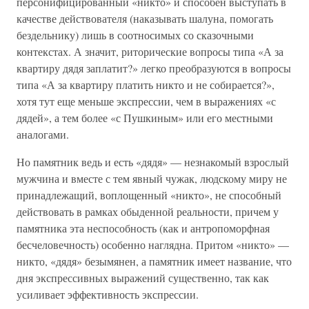
персонифицированный «никто» и способен выступать в
качестве действователя (наказывать шалуна, помогать
бездельнику) лишь в соотносимых со сказочными
контекстах. А значит, риторические вопросы типа «А за
квартиру дядя заплатит?» легко преобразуются в вопросы
типа «А за квартиру платить никто и не собирается?»,
хотя тут еще меньше экспрессии, чем в выражениях «с
дядей», а тем более «с Пушкиным» или его местными
аналогами.
Но памятник ведь и есть «дядя» — незнакомый взрослый
мужчина и вместе с тем явный чужак, людскому миру не
принадлежащий, воплощенный «никто», не способный
действовать в рамках обыденной реальности, причем у
памятника эта неспособность (как и антропоморфная
бесчеловечность) особенно наглядна. Притом «никто» —
никто, «дядя» безымянен, а памятник имеет название, что
дня экспрессивных выражений существенно, так как
усиливает эффективность экспрессии.