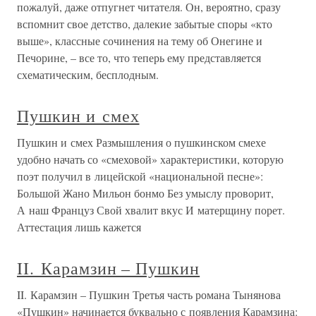
пожалуй, даже отпугнет читателя. Он, вероятно, сразу
вспомнит свое детство, далекие забытые споры «кто
выше», классные сочинения на тему об Онегине и
Печорине, – все то, что теперь ему представляется
схематическим, бесплодным.
Пушкин и смех
Пушкин и смех Размышления о пушкинском смехе
удобно начать со «смеховой» характеристики, которую
поэт получил в лицейской «национальной песне»:
Большой Жано Мильон бонмо Без умыслу проворит,
А наш Француз Свой хвалит вкус И матерщину порет.
Аттестация лишь кажется
II. Карамзин – Пушкин
II. Карамзин – Пушкин Третья часть романа Тынянова
«Пушкин» начинается буквально с появления Карамзина: