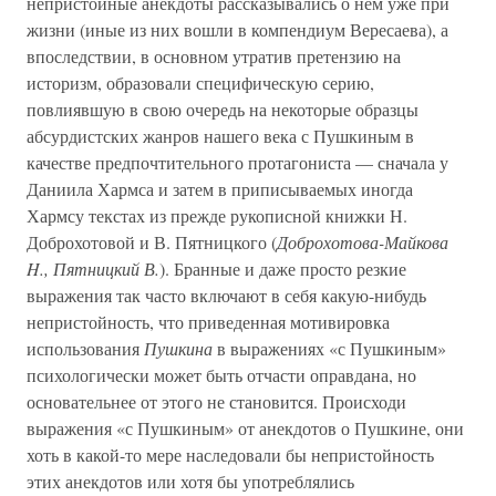
непристойные анекдоты рассказывались о нем уже при
жизни (иные из них вошли в компендиум Вересаева), а
впоследствии, в основном утратив претензию на
историзм, образовали специфическую серию,
повлиявшую в свою очередь на некоторые образцы
абсурдистских жанров нашего века с Пушкиным в
качестве предпочтительного протагониста — сначала у
Даниила Хармса и затем в приписываемых иногда
Хармсу текстах из прежде рукописной книжки Н.
Доброхотовой и В. Пятницкого (
Доброхотова-Майкова
H., Пятницкий В.
). Бранные и даже просто резкие
выражения так часто включают в себя какую-нибудь
непристойность, что приведенная мотивировка
использования
Пушкина
в выражениях «с Пушкиным»
психологически может быть отчасти оправдана, но
основательнее от этого не становится. Происходи
выражения «с Пушкиным» от анекдотов о Пушкине, они
хоть в какой-то мере наследовали бы непристойность
этих анекдотов или хотя бы употреблялись