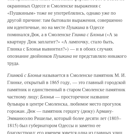
окраинных Одессе и Смоленске выражения с
«Пушкиным» тоже не употреблялись, однако уже по
другой причине: там бытовали выражения, совершенно
им идентичные, но на месте
Пушкина
в Одессе
поминался
Дюк
, а в Смоленске
Глинка с Блонья
(«А за
квартиру Дюк заплатит?» «А лампочку, стало быть,
Глинка с Блонья вывинтил?») — и в обоих случаях
опознание двойников
Пушкина
не представляло никакого
труда.
Глинкой с Блонья
называется в Смоленске памятник М. И.
Глинке, открытый в 1865 году, — это главный городской
памятник и единственный в старом Смоленске памятник
частному лицу;
Блонья
— просторечное название
бульвара в центре Смоленска, любимое место прогулок
горожан.
Дюк
— памятник герцогу (дюку) Арману-
Эмманюэлю Ришелье, который более десяти лет (1803–
1815) был губернатором Одессы и заметно ее
благоустроил; его именем зовется одна из главных улиц