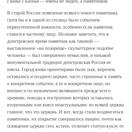
Глинка с Блонья
— имена не людей, а памятников.
В старой России появление всякого нового памятника
(хотя бы и в одной из столиц) было событием
первостепенной важности, особенно если памятник
ставился частному лицу. Нелишне заметить, что в
допетровское время памятник как таковой —
выставленное «на позорище» скульптурное подобие
человека — был совершенно немыслим, и никакой
монументальной традиции допетровская Россия не
имела. Городскими ориентирами были (как, впрочем,
оставались и позднее) церкви, часто строенные в память
о конкретном событии, а то и конкретном лице, но
внешне и по назначению являвшиеся прежде всего
храмами, поводы к построению которых оставались
вторичными или вовсе неактуальными: во всякой церкви
главное, что это церковь. И вот, когда стали воздвигаться
памятники, их открытие совершалось пышно, почти как
освящение церкви (это, кстати, отличает статую-куклу от