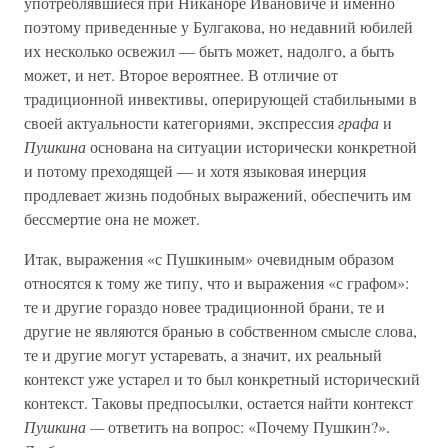
употреблявшиеся при Никаноре Ивановиче и именно
поэтому приведенные у Булгакова, но недавний юбилей
их несколько освежил — быть может, надолго, а быть
может, и нет. Второе вероятнее. В отличие от
традиционной инвективы, оперирующей стабильными в
своей актуальности категориями, экспрессия
графа
и
Пушкина
основана на ситуации исторически конкретной
и потому преходящей — и хотя языковая инерция
продлевает жизнь подобных выражений, обеспечить им
бессмертие она не может.
Итак, выражения «с Пушкиным» очевидным образом
относятся к тому же типу, что и выражения «с графом»:
те и другие гораздо новее традиционной брани, те и
другие не являются бранью в собственном смысле слова,
те и другие могут устаревать, а значит, их реальный
контекст уже устарел и то был конкретный исторический
контекст. Таковы предпосылки, остается найти контекст
Пушкина —
ответить на вопрос: «Почему Пушкин?».