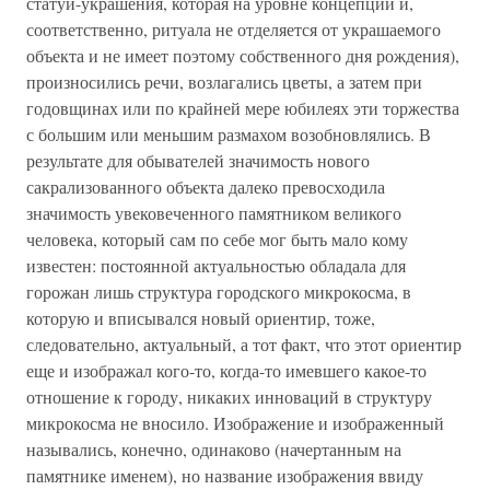
статуи-украшения, которая на уровне концепции и,
соответственно, ритуала не отделяется от украшаемого
объекта и не имеет поэтому собственного дня рождения),
произносились речи, возлагались цветы, а затем при
годовщинах или по крайней мере юбилеях эти торжества
с большим или меньшим размахом возобновлялись. В
результате для обывателей значимость нового
сакрализованного объекта далеко превосходила
значимость увековеченного памятником великого
человека, который сам по себе мог быть мало кому
известен: постоянной актуальностью обладала для
горожан лишь структура городского микрокосма, в
которую и вписывался новый ориентир, тоже,
следовательно, актуальный, а тот факт, что этот ориентир
еще и изображал кого-то, когда-то имевшего какое-то
отношение к городу, никаких инноваций в структуру
микрокосма не вносило. Изображение и изображенный
назывались, конечно, одинаково (начертанным на
памятнике именем), но название изображения ввиду