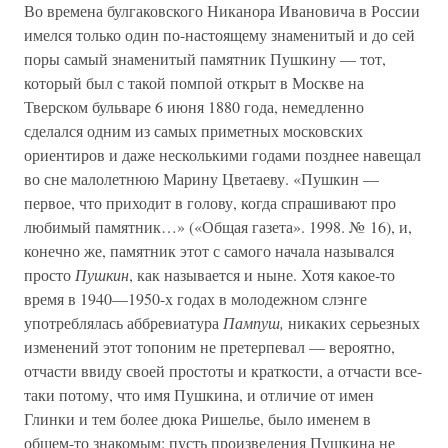
Во времена булгаковского Никанора Ивановича в России
имелся только один по-настоящему знаменитый и до сей
поры самый знаменитый памятник Пушкину — тот,
который был с такой помпой открыт в Москве на
Тверском бульваре 6 июня 1880 года, немедленно
сделался одним из самых приметных московских
ориентиров и даже несколькими годами позднее навещал
во сне малолетнюю Марину Цветаеву. «Пушкин —
первое, что приходит в голову, когда спрашивают про
любимый памятник…» («Общая газета». 1998. № 16), и,
конечно же, памятник этот с самого начала назывался
просто
Пушкин
, как называется и ныне. Хотя какое-то
время в 1940—1950-х годах в молодежном слэнге
употреблялась аббревиатура
Пампуш,
никаких серьезных
изменений этот топоним не претерпевал — вероятно,
отчасти ввиду своей простоты и краткости, а отчасти все-
таки потому, что имя Пушкина, и отличие от имен
Глинки и тем более дюка Ришелье, было именем в
общем-то знакомым: пусть произведения Пушкина не