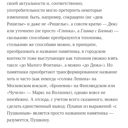
своей актуальности и, соответственно,
употребительности могло претерпеть некоторые
изменения: быть, например, сокращено (не «дюк
Ришелье» и даже не «Ришелье», а совсем кратко
— Дюк)
или уточнено (не просто «Глинка», а
Глинка с Блонья
) —
сколькими способами преобразуются топонимы,
столькими же способами можно, в принципе,
преобразовать и название памятника, в городском
контексте тоже выступающее как топоним (можно взять
такси «до Малого Фонтана», а можно «до Дюка»). Но
памятники приобретают трансформированное название
хоть и часто (как некогда «голова Ленина» на
Московском вокзале, «Броневик» на Финляндском или
«Чучело» — Маркс на Волхонке), однако вовсе не
неизбежно. А отсюда, с учетом всего сказанного, можно
сделать единственный вывод:
Пушкин
из выражений «с
Пушкиным» является просто названием памятника —
разумеется, Пушкину.