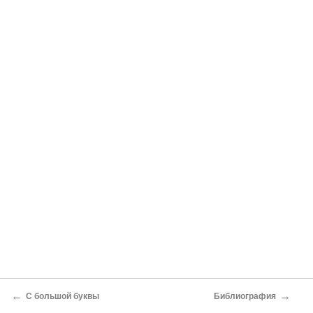
←
→
С большой буквы
Библиография