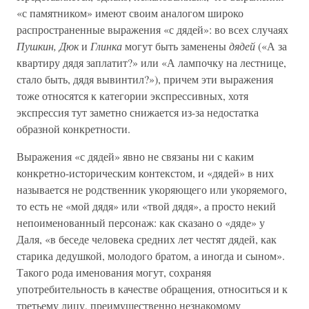
«с памятником» имеют своим аналогом широко
распространенные выражения «с дядей»: во всех случаях
Пушкин, Дюк
и
Глинка
могут быть заменены
дядей
(«А за
квартиру дядя заплатит?» или «А лампочку на лестнице,
стало быть, дядя вывинтил?»), причем эти выражения
тоже относятся к категории экспрессивных, хотя
экспрессия тут заметно снижается из-за недостатка
образной конкретности.
Выражения «с дядей» явно не связаны ни с каким
конкретно-историческим контекстом, и «дядей» в них
называется не родственник укоряющего или укоряемого,
то есть не «мой дядя» или «твой дядя», а просто некий
непоименованный персонаж: как сказано о «дяде» у
Даля, «в беседе человека средних лет честят дядей, как
старика дедушкой, молодого братом, а иногда и сыном».
Такого рода именования могут, сохраняя
употребительность в качестве обращения, относиться и к
третьему лицу, преимущественно незнакомому