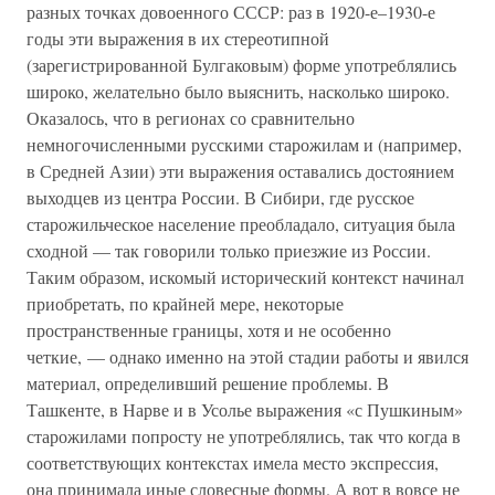
разных точках довоенного СССР: раз в 1920-е–1930-е
годы эти выражения в их стереотипной
(зарегистрированной Булгаковым) форме употреблялись
широко, желательно было выяснить, насколько широко.
Оказалось, что в регионах со сравнительно
немногочисленными русскими старожилам и (например,
в Средней Азии) эти выражения оставались достоянием
выходцев из центра России. В Сибири, где русское
старожильческое население преобладало, ситуация была
сходной — так говорили только приезжие из России.
Таким образом, искомый исторический контекст начинал
приобретать, по крайней мере, некоторые
пространственные границы, хотя и не особенно
четкие, — однако именно на этой стадии работы и явился
материал, определивший решение проблемы. В
Ташкенте, в Нарве и в Усолье выражения «с Пушкиным»
старожилами попросту не употреблялись, так что когда в
соответствующих контекстах имела место экспрессия,
она принимала иные словесные формы. А вот в вовсе не