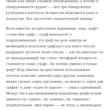
связан или связан слишком опосредованно, а потому и
обнаруживается труднее — зато при обнаружении
культурного контекста экспрессия объясняется сразу и
полностью. Вот достаточно показательный пример.
Всем известно экспрессивное выражение «ишь, граф!»
(«тоже мне граф!», «граф выискался!»),
подразумевающее, что
граф
(на деле никогда не
являющийся носителем графского или иного титула)
раздражает ругателя своей спесью — как бы притязает на
не принадлежащий ему статус, метафорой которого и
становится слово «граф». Но почему именно и только
граф
? Ведь обычно экспрессивное использование
титулов позволяет заменять один другим: например,
можно сказать «едим, как князья», но можно и «едим, как
графья» и даже «едим по-царски» — смысл одинаковый.
Между тем в рассматриваемом выражении
графа
нельзя
заменить ни «царем», ни «князем», ни «бароном»
(издевательское «фон-барон» — не титул, а производное