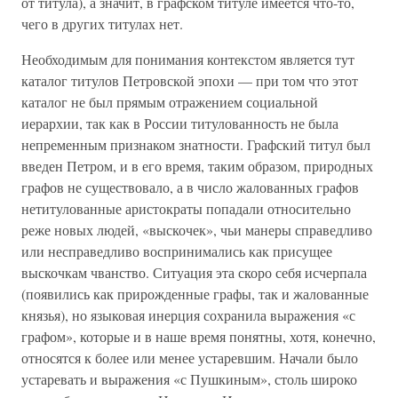
от титула), а значит, в графском титуле имеется что-то,
чего в других титулах нет.
Необходимым для понимания контекстом является тут
каталог титулов Петровской эпохи — при том что этот
каталог не был прямым отражением социальной
иерархии, так как в России титулованность не была
непременным признаком знатности. Графский титул был
введен Петром, и в его время, таким образом, природных
графов не существовало, а в число жалованных графов
нетитулованные аристократы попадали относительно
реже новых людей, «выскочек», чьи манеры справедливо
или несправедливо воспринимались как присущее
выскочкам чванство. Ситуация эта скоро себя исчерпала
(появились как прирожденные графы, так и жалованные
князья), но языковая инерция сохранила выражения «с
графом», которые и в наше время понятны, хотя, конечно,
относятся к более или менее устаревшим. Начали было
устаревать и выражения «с Пушкиным», столь широко