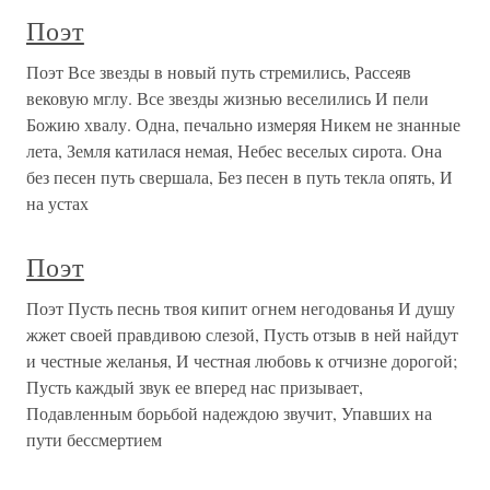
Поэт
Поэт Все звезды в новый путь стремились, Рассеяв
вековую мглу. Все звезды жизнью веселились И пели
Божию хвалу. Одна, печально измеряя Никем не знанные
лета, Земля катилася немая, Небес веселых сирота. Она
без песен путь свершала, Без песен в путь текла опять, И
на устах
Поэт
Поэт Пусть песнь твоя кипит огнем негодованья И душу
жжет своей правдивою слезой, Пусть отзыв в ней найдут
и честные желанья, И честная любовь к отчизне дорогой;
Пусть каждый звук ее вперед нас призывает,
Подавленным борьбой надеждою звучит, Упавших на
пути бессмертием