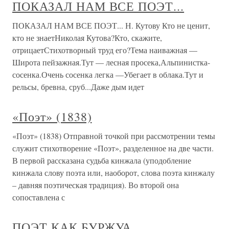
ПОКАЗАЛ НАМ ВСЕ ПОЭТ...
ПОКАЗАЛ НАМ ВСЕ ПОЭТ... Н. Кутову Кто не ценит,
кто не знаетНиколая Кутова?Кто, скажите,
отрицаетСтихотворный труд его?Тема наиважная —
Широта пейзажная.Тут — лесная просека,Альпинистка-
сосенка.Очень сосенка легка —Убегает в облака.Тут и
рельсы, бревна, сруб...Даже дым идет
«Поэт» (1838)
«Поэт» (1838) Отправной точкой при рассмотрении темы
служит стихотворение «Поэт», разделенное на две части.
В первой рассказана судьба кинжала (уподобление
кинжала слову поэта или, наоборот, слова поэта кинжалу
– давняя поэтическая традиция). Во второй она
сопоставлена с
ПОЭТ КАК БУРЖУА