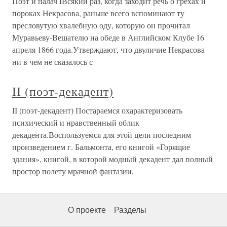
Поэт и палач IВсякий раз, когда заходит речь о грехах и
пороках Некрасова, раньше всего вспоминают ту
пресловутую хвалебную оду, которую он прочитал
Муравьеву-Вешателю на обеде в Английском Клубе 16
апреля 1866 года.Утверждают, что двуличие Некрасова
ни в чем не сказалось с
II (поэт-декадент)
II (поэт-декадент) Постараемся охарактеризовать
психический и нравственный облик
декадента.Воспользуемся для этой цели последним
произведением г. Бальмонта, его книгой «Горящие
здания», книгой, в которой модный декадент дал полный
простор полету мрачной фантазии,
О проекте
Разделы