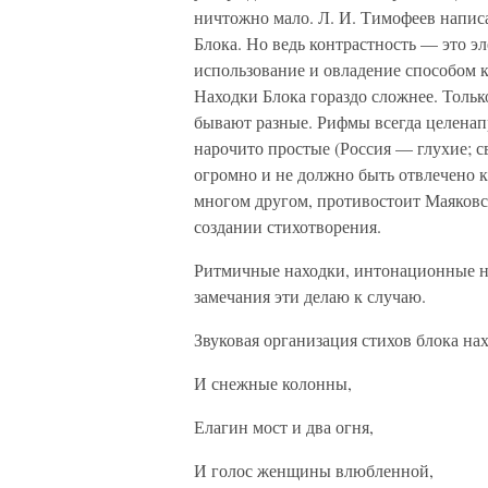
ничтожно мало. Л. И. Тимофеев написа
Блока. Но ведь контрастность — это э
использование и овладение способом к
Находки Блока гораздо сложнее. Толь
бывают разные. Рифмы всегда целена
нарочито простые (Россия — глухие; св
огромно и не должно быть отвлечено к
многом другом, противостоит Маяков
создании стихотворения.
Ритмичные находки, интонационные на
замечания эти делаю к случаю.
Звуковая организация стихов блока на
И снежные колонны,
Елагин мост и два огня,
И голос женщины влюбленной,