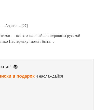
и — Азраил…[97]
стихов — все это величайшие вершины русской
только Пастернаку, может быть…
книг! 📚
писки в подарок
и наслаждайся