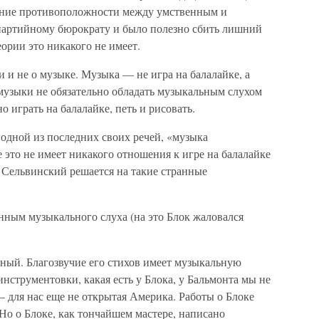
жение противоположности между умственным и
 партийному бюрократу и было полезно сбить лишний
ории это никакого не имеет.
и и не о музыке. Музыка — не игра на балалайке, а
 музыки не обязательно обладать музыкальным слухом
о играть на балалайке, петь и рисовать.
в одной из последних своих речей, «музыка
это не имеет никакого отношения к игре на балалайке
к Сельвинский решается на такие странные
нным музыкального слуха (на это Блок жаловался
ный. Благозвучие его стихов имеет музыкальную
инструментовки, какая есть у Блока, у Бальмонта мы не
 для нас еще не открытая Америка. Работы о Блоке
Но о Блоке, как тончайшем мастере, написано