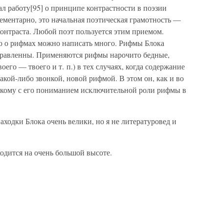
л работу[95] о принципе контрастности в поэзии
лементарно, это начальная поэтическая грамотность —
онтраста. Любой поэт пользуется этим приемом.
ко о рифмах можно написать много. Рифмы Блока
правленны. Применяются рифмы нарочито бедные,
оего — твоего и т. п.) в тех случаях, когда содержание
акой-либо звонкой, новой рифмой. В этом он, как и во
скому с его пониманием исключительной роли рифмы в
ходки Блока очень велики, но я не литературовед и
ходится на очень большой высоте.