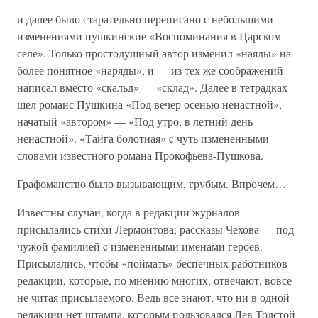
и далее было старательно переписано с небольшими
изменениями пушкинские «Воспоминания в Царском
селе». Только простодушный автор изменил «наяды» на
более понятное «наряды», и — из тех же соображений —
написал вместо «скальд» — «склад». Далее в тетрадках
шел романс Пушкина «Под вечер осенью ненастной»,
начатый «автором» — «Под утро, в летний день
ненастной». «Тайга болотная» c чуть измененными
словами известного романа Прокофьева-Пушкова.
Графоманство было вызывающим, грубым. Впрочем…
Известны случаи, когда в редакции журналов
присылались стихи Лермонтова, рассказы Чехова — под
чужой фамилией c измененными именами героев.
Присылались, чтобы «поймать» беспечных работников
редакции, которые, по мнению многих, отвечают, вовсе
не читая присылаемого. Ведь все знают, что ни в одной
редакции нет штампа, которым пользовался Лев Толстой