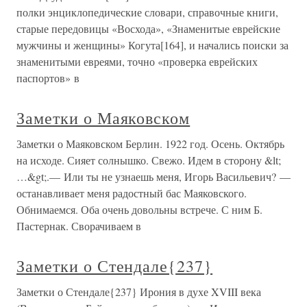
полки энциклопедические словари, справочные книги,
старые передовицы «Восхода», «Знаменитые еврейские
мужчины и женщины» Когута[164], и начались поиски за
знаменитыми евреями, точно «проверка еврейских
паспортов» в
Заметки о Маяковском
Заметки о Маяковском Берлин. 1922 год. Осень. Октябрь
на исходе. Сияет солнышко. Свежо. Идем в сторону &lt;
…&gt;.— Или ты не узнаешь меня, Игорь Васильевич? —
останавливает меня радостный бас Маяковского.
Обнимаемся. Оба очень довольны встрече. С ним Б.
Пастернак. Сворачиваем в
Заметки о Стендале{237}
Заметки о Стендале{237} Ирония в духе XVIII века