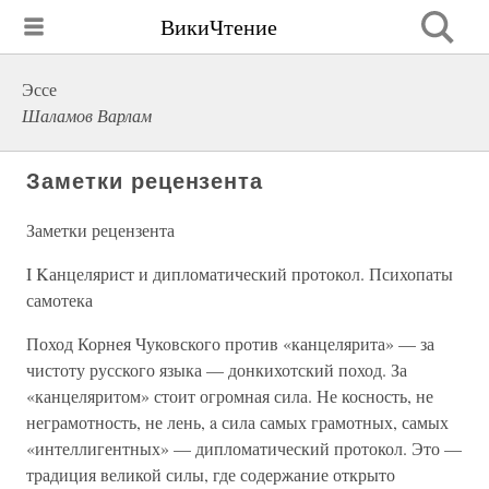
ВикиЧтение
Эссе
Шаламов Варлам
Заметки рецензента
Заметки рецензента
I Kанцелярист и дипломатический протокол. Психопаты
самотека
Поход Корнея Чуковского против «канцелярита» — за
чистоту русского языка — донкихотский поход. За
«канцеляритом» стоит огромная сила. Не косность, не
неграмотность, не лень, a сила самых грамотных, самых
«интеллигентных» — дипломатический протокол. Это —
традиция великой силы, где содержание открыто