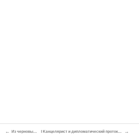
←
→
Из черновых записей
I Kанцелярист и дипломатический протокол. Психопаты самотека