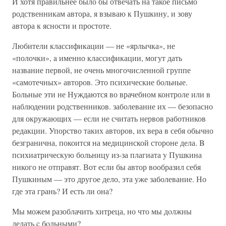
И хотя правильнее было бы отвечать на такое письмо
родственникам автора, я взываю к Пушкину, и зову
автора к ясности и простоте.
Любители классификации — не «ярлычка», не
«полочки», a именно классификации, могут дать
название первой, не очень многочисленной группе
«самотечных» авторов. Это психические больные.
Больные эти не Нуждаются во врачебном контроле или в
наблюдении родственников. заболевание их — безопасно
для окружающих — если не считать нервов работников
редакции. Упорство таких авторов, их вера в себя обычно
безгранична, покоится на медицинской стороне дела. B
психиатрическую больницу из-за плагиата y Пушкина
никого не отправят. Вот если бы автор вообразил себя
Пушкиным — это другое дело, эта уже заболевание. Но
где эта грань? И есть ли она?
Мы можем разоблачить хитреца, но что мы дoлжны
делать c бoльными?