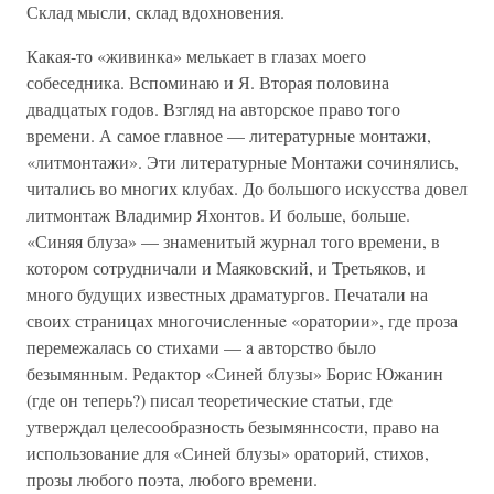
Склад мысли, склад вдохновения.
Какая-то «живинка» мелькает в глазах моего
собеседника. Вспоминаю и Я. Вторая половина
двадцатых годов. Взгляд на авторское право того
времени. А самое главное — литературные монтажи,
«литмонтажи». Эти литературные Монтажи сочинялись,
читались во многих клубах. До большого искусства довел
литмонтаж Владимир Яхонтов. И больше, больше.
«Синяя блуза» — знаменитый журнал того времени, в
котором сотрудничали и Маяковский, и Третьяков, и
много будущих известных драматургов. Печатали на
своих страницах многочисленныe «оратории», где проза
перемежалась со стихами — a авторство было
безымянным. Редактор «Синей блузы» Борис Южанин
(где он теперь?) писал теоретические статьи, где
утверждал целесообразность безымяннсости, право на
использование для «Синей блузы» ораторий, стихов,
прозы любого поэта, любого времени.