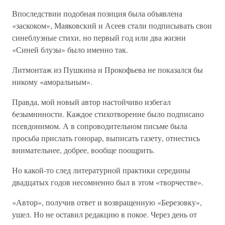
Впоследствии подобная позиция была объявлена
«заскоком», Маяковский и Асеев стали подписывать свои
синеблузные стихи, но первый год или два жизни
«Синей блузы» было именно так.
Литмонтаж из Пушкина и Прокофьева не показался бы
никому «аморальным».
Правда, мой новый автор настойчиво избегал
6езымннности. Каждое стихотворение было подписано
псевдонимом. А в сопроводительном письме была
просьба прислать гонорар, выписать газету, отнестись
внимательнее, добрее, вообще поощрить.
Но какой-то след литературной практики середины
двадцатых годов несомненно был в этом «творчестве».
«Автор», получив ответ и возвращенную «Березовку»,
ушел. Но не оставил редакцию в покое. Через день от