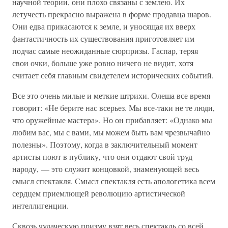
научной теории, они плохо связаны с землею. Их
летучесть прекрасно выражена в форме продавца шаров.
Они едва прикасаются к земле, и уносящая их вверх
фантастичность их существования приготовляет им
подчас самые неожиданные сюрпризы. Гаспар, теряя
свои очки, больше уже ровно ничего не видит, хотя
считает себя главным свидетелем исторических событий.
Все это очень милые и меткие штрихи. Олеша все время
говорит: «Не берите нас всерьез. Мы все-таки не те люди,
что оружейные мастера». Но он прибавляет: «Однако мы
любим вас, мы с вами, мы можем быть вам чрезвычайно
полезны». Поэтому, когда в заключительный момент
артисты поют в публику, что они отдают свой труд
народу, — это служит концовкой, знаменующей весь
смысл спектакля. Смысл спектакля есть апологетика всем
сердцем приемлющей революцию артистической
интеллигенции.
Сквозь чудаческую призму взят весь спектакль со всей