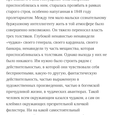
приспособлялась к ним, старалась прозябать в рамках
старого строя, особенно напуганная в 1848 году
пролетариатом. Между тем мало-мальски сознательному
буржуазному интеллигенту жить в той атмосфере было
совершенно невозможно. Он тяжело переносил власть
трех толстяков. Глубокой ненавистью ненавидели
«чудаки» своего генерала, своего кардинала, своего
банкира, ненавидели ту часть мещанства, которая
приспосабливалась к толстякам. Однако выхода у них не
было никакого. Им нужно было строить рядом с
действительностью, в которой они чувствовали себя
бесприютными, какую-то другую, фантастическую
действительность, частью выраженную в
художественных произведениях, частью в богемской
причудливой жизни, в чудаческих авантюрах. Такой
человек всем окружающим казался чудаком, а сам он
клеймил окружающих презрительной кличкой
филистера. Ни на какой самостоятельный