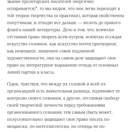
звание пролетарских писателей энергично
4
оспаривается)
, то мы видим, что они легко переходят к
той теории творчества (и практики), которая свойственна
попутчикам, и отходят все дальше — вплоть до правого
фланга нашей литературы. Дело в том, что, всячески
отстаивая право творить всем нутром, всячески осуждая
искусство головное, как искусство почти притворное,
как немощное, лишенное соков подлинной
художественности, они на самом деле защищают свое
право на литературное выражение отхода от основных
линий партии и класса.
Одни, чувствуя, что между их головой и всей их
организацией есть значительная разница, подчиняют ее
контролю своего сознания, а другие, отстаивая свободу
своей творческой личности перед требованиями
организованного сознания, тем самым (быть может,
полусознательно) защищают свое право писать по-
мещански, по-интеллигентски, но отнюдь не по-