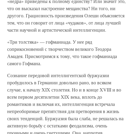
«недра» приведены к полному единству? Или значит это,
что он высказал настроение мещанства? Ни того, ни
другого. Грациозность произведения Олеши объясняется
тем, что он говорит от лица «чудаков», от лица лучшей
части научной и артистической интеллигенции.
«Три толстяка» — гофманиада. У нее ряд
соприкосновений с творчеством великого Теодора
Амадея. Присмотримся к тому, что такое гофманиада
самого Гофмана.
Сознание передовой интеллигентской буржуазии
пробудилось в Германии довольно рано, во всяком
случае, к началу XIX столетия. Но и в конце XVIII и во
всем первом десятилетии XIX века, вплоть до
романтиков и включая их, интеллигенция встречала
непреоборимые препятствия для претворения в жизнь
своих тенденций. Буржуазия была слаба, не решалась на
активную борьбу с остатками феодализма, очень
прочными и очень гнетущими. Она, напротив,