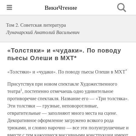
ВикиЧтение
Том 2. Советская литература
Луначарский Анатолий Васильевич
«Толстяки» и «чудаки». По поводу
пьесы Олеши в МХТ*
*
«Толстяки» и «чудаки». По поводу пьесы Олеши в МХТ
Присутствуя при новом спектакле Художественного
1
театра
, постепенно отмечаешь одно удивительное
противоречие спектакля. Название его — «Три толстяка».
Эти толстяки — грузные, неповоротливые,
отвратительные — заполняют много места на сцене.
Декоративное оформление загружено всякого рода
трюками, и словно нарочно — все эти полуигрушечные и
вместе с тем кажущиеся массивными конструкции имеют