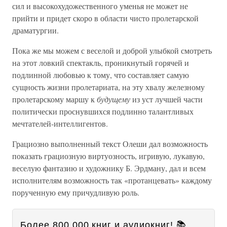
сил и высокохудожественного уменья не может не
прийти и придет скоро в области чисто пролетарской
драматургии.
Пока же мы можем с веселой и доброй улыбкой смотреть
на этот ловкий спектакль, проникнутый горячей и
подлинной любовью к тому, что составляет самую
сущность жизни пролетариата, на эту хвалу железному
пролетарскому маршу к
будущему
из уст лучшей части
политически проснувшихся подлинно талантливых
мечтателей-интеллигентов.
Грациозно выполненный текст Олеши дал возможность
показать грациозную виртуозность, игривую, лукавую,
веселую фантазию и художнику Б. Эрдману, дал и всем
исполнителям возможность так «протанцевать» каждому
порученную ему причудливую роль.
Более 800 000 книг и аудиокниг! 📚