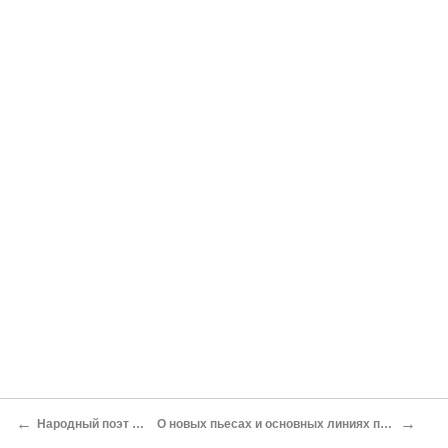
←
→
Народный поэт Белоруссии*
О новых пьесах и основных линиях пролетарского искусства*