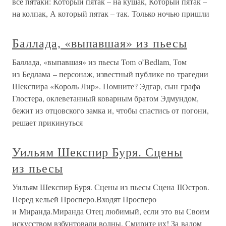
все пятаки: Который пятак – на кушак, Который пятак –
на колпак, А который пятак – так. Только ночью пришли
Баллада, «выпавшая» из пьесы
Баллада, «выпавшая» из пьесы Tom o’Bedlam, Том
из Бедлама – персонаж, известный публике по трагедии
Шекспира «Король Лир». Помните? Эдгар, сын графа
Глостера, оклеветанный коварным братом Эдмундом,
бежит из отцовского замка и, чтобы спастись от погони,
решает прикинуться
Уильям Шекспир Буря. Сцены
из пьесы
Уильям Шекспир Буря. Сцены из пьесы Сцена IIОстров.
Перед кельей Просперо.Входят Просперо
и Миранда.Миранда Отец любимый, если это вы Своим
искусством взбунтовали волны, Смирите их! За валом