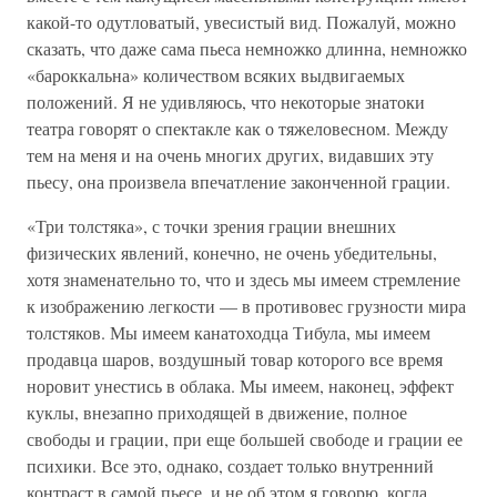
какой-то одутловатый, увесистый вид. Пожалуй, можно
сказать, что даже сама пьеса немножко длинна, немножко
«бароккальна» количеством всяких выдвигаемых
положений. Я не удивляюсь, что некоторые знатоки
театра говорят о спектакле как о тяжеловесном. Между
тем на меня и на очень многих других, видавших эту
пьесу, она произвела впечатление законченной грации.
«Три толстяка», с точки зрения грации внешних
физических явлений, конечно, не очень убедительны,
хотя знаменательно то, что и здесь мы имеем стремление
к изображению легкости — в противовес грузности мира
толстяков. Мы имеем канатоходца Тибула, мы имеем
продавца шаров, воздушный товар которого все время
норовит унестись в облака. Мы имеем, наконец, эффект
куклы, внезапно приходящей в движение, полное
свободы и грации, при еще большей свободе и грации ее
психики. Все это, однако, создает только внутренний
контраст в самой пьесе, и не об этом я говорю, когда