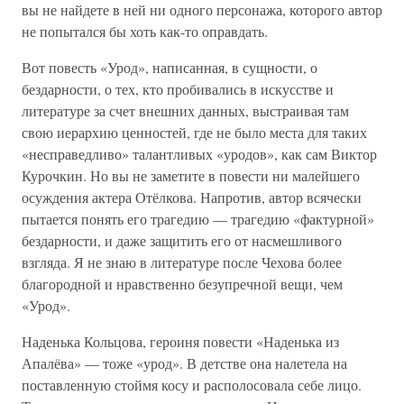
вы не найдете в ней ни одного персонажа, которого автор
не попытался бы хоть как-то оправдать.
Вот повесть «Урод», написанная, в сущности, о
бездарности, о тех, кто пробивались в искусстве и
литературе за счет внешних данных, выстраивая там
свою иерархию ценностей, где не было места для таких
«несправедливо» талантливых «уродов», как сам Виктор
Курочкин. Но вы не заметите в повести ни малейшего
осуждения актера Отёлкова. Напротив, автор всячески
пытается понять его трагедию — трагедию «фактурной»
бездарности, и даже защитить его от насмешливого
взгляда. Я не знаю в литературе после Чехова более
благородной и нравственно безупречной вещи, чем
«Урод».
Наденька Кольцова, героиня повести «Наденька из
Апалёва» — тоже «урод». В детстве она налетела на
поставленную стоймя косу и располосовала себе лицо.