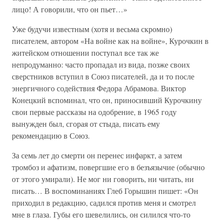
лицо! А говорили, что он пьет…»
Уже будучи известным (хотя и весьма скромно)
писателем, автором «На войне как на войне», Курочкин в
житейском отношении поступал все так же
непродуманно: часто пропадал из вида, позже своих
сверстников вступил в Союз писателей, да и то после
энергичного содействия Федора Абрамова. Виктор
Конецкий вспоминал, что он, приносивший Курочкину
свои первые рассказы на одобрение, в 1965 году
вынужден был, сгорая от стыда, писать ему
рекомендацию в Союз.
За семь лет до смерти он перенес инфаркт, а затем
тромбоз и афатизм, повергшие его в безъязычие (обычно
от этого умирали). Не мог ни говорить, ни читать, ни
писать… В воспоминаниях Глеб Горышин пишет: «Он
приходил в редакцию, садился против меня и смотрел
мне в глаза. Губы его шевелились, он силился что-то