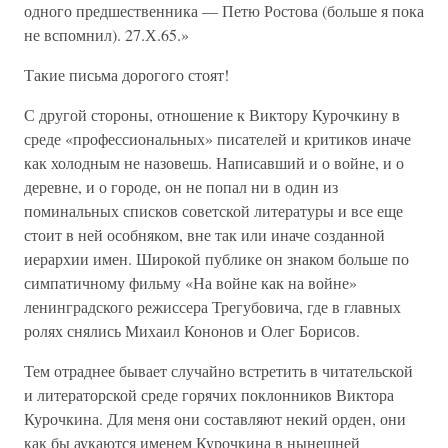
одного предшественника — Петю Ростова (больше я пока
не вспомнил). 27.Х.65.»
Такие письма дорогого стоят!
С другой стороны, отношение к Виктору Курочкину в
среде «профессиональных» писателей и критиков иначе
как холодным не назовешь. Написавший и о войне, и о
деревне, и о городе, он не попал ни в один из
поминальных списков советской литературы и все еще
стоит в ней особняком, вне так или иначе созданной
иерархии имен. Широкой публике он знаком больше по
симпатичному фильму «На войне как на войне»
ленинградского режиссера Трегубовича, где в главных
ролях снялись Михаил Кононов и Олег Борисов.
Тем отраднее бывает случайно встретить в читательской
и литераторской среде горячих поклонников Виктора
Курочкина. Для меня они составляют некий орден, они
как бы аукаются именем Курочкина в нынешней