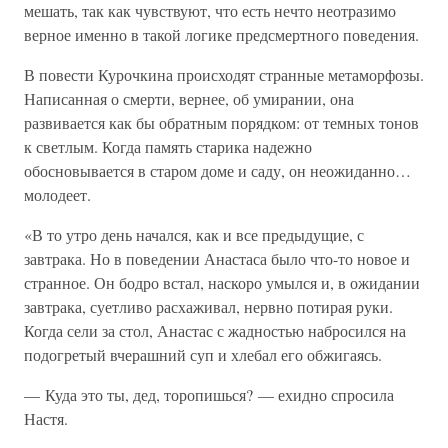
мешать, так как чувствуют, что есть нечто неотразимо
верное именно в такой логике предсмертного поведения.
В повести Курочкина происходят странные метаморфозы.
Написанная о смерти, вернее, об умирании, она
развивается как бы обратным порядком: от темных тонов
к светлым. Когда память старика надежно
обосновывается в старом доме и саду, он неожиданно…
молодеет.
«В то утро день начался, как и все предыдущие, с
завтрака. Но в поведении Анастаса было что-то новое и
странное. Он бодро встал, наскоро умылся и, в ожидании
завтрака, суетливо расхаживал, нервно потирая руки.
Когда сели за стол, Анастас с жадностью набросился на
подогретый вчерашний суп и хлебал его обжигаясь.
— Куда это ты, дед, торопишься? — ехидно спросила
Настя.