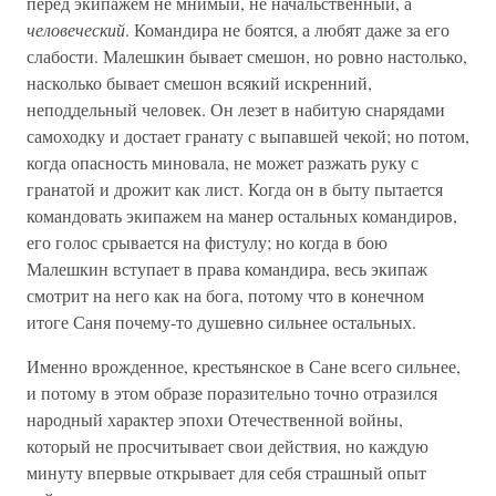
перед экипажем не мнимый, не начальственный, а
человеческий
. Командира не боятся, а любят даже за его
слабости. Малешкин бывает смешон, но ровно настолько,
насколько бывает смешон всякий искренний,
неподдельный человек. Он лезет в набитую снарядами
самоходку и достает гранату с выпавшей чекой; но потом,
когда опасность миновала, не может разжать руку с
гранатой и дрожит как лист. Когда он в быту пытается
командовать экипажем на манер остальных командиров,
его голос срывается на фистулу; но когда в бою
Малешкин вступает в права командира, весь экипаж
смотрит на него как на бога, потому что в конечном
итоге Саня почему-то душевно сильнее остальных.
Именно врожденное, крестьянское в Сане всего сильнее,
и потому в этом образе поразительно точно отразился
народный характер эпохи Отечественной войны,
который не просчитывает свои действия, но каждую
минуту впервые открывает для себя страшный опыт