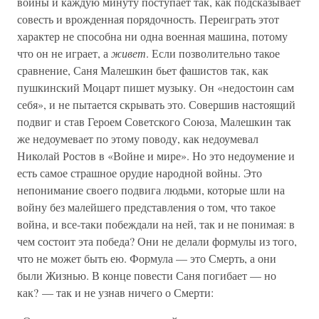
войны и каждую минуту поступает так, как подсказывает
совесть и врожденная порядочность. Переиграть этот
характер не способна ни одна военная машина, потому
что он не играет, а
живет
. Если позволительно такое
сравнение, Саня Малешкин бьет фашистов так, как
пушкинский Моцарт пишет музыку. Он «недостоин сам
себя», и не пытается скрывать это. Совершив настоящий
подвиг и став Героем Советского Союза, Малешкин так
же недоумевает по этому поводу, как недоумевал
Николай Ростов в «Войне и мире». Но это недоумение и
есть самое страшное орудие народной войны. Это
непонимание своего подвига людьми, которые шли на
войну без малейшего представления о том, что такое
война, и все-таки побеждали на ней, так и не понимая: в
чем состоит эта победа? Они не делали формулы из того,
что не может быть ею. Формула — это Смерть, а они
были Жизнью. В конце повести Саня погибает — но
как? — так и не узнав ничего о Смерти: