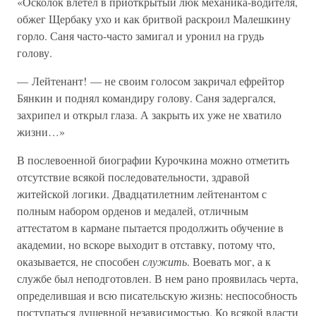
«Осколок влетел в приоткрытый люк механика-водителя,
обжег Щербаку ухо и как бритвой раскроил Малешкину
горло. Саня часто-часто замигал и уронил на грудь
голову.
— Лейтенант! — не своим голосом закричал ефрейтор
Бянкин и поднял командиру голову. Саня задергался,
захрипел и открыл глаза. А закрыть их уже не хватило
жизни…»
В послевоенной биографии Курочкина можно отметить
отсутствие всякой последовательности, здравой
житейской логики. Двадцатилетним лейтенантом с
полным набором орденов и медалей, отличным
аттестатом в кармане пытается продолжить обучение в
академии, но вскоре выходит в отставку, потому что,
оказывается, не способен
служить
. Воевать мог, а к
службе был неподготовлен. В нем рано проявилась черта,
определившая и всю писательскую жизнь: неспособность
поступаться душевной независимостью. Ко всякой власти