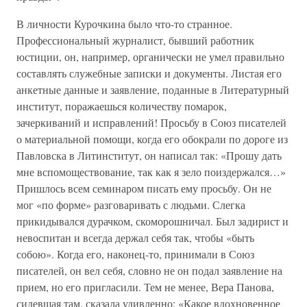
В личности Курочкина было что-то странное.
Профессиональный журналист, бывший работник
юстиции, он, например, органически не умел правильно
составлять служебные записки и документы. Листая его
анкетные данные и заявление, поданные в Литературный
институт, поражаешься количеству помарок,
зачеркиваний и исправлений! Просьбу в Союз писателей
о материальной помощи, когда его обокрали по дороге из
Павловска в Литинститут, он написал так: «Прошу дать
мне вспомоществование, так как я зело поиздержался…»
Пришлось всем семинаром писать ему просьбу. Он не
мог «по форме» разговаривать с людьми. Слегка
прикидывался дурачком, скоморошничал. Был задирист и
невоспитан и всегда держал себя так, чтобы «быть
собою». Когда его, наконец-то, принимали в Союз
писателей, он вел себя, словно не он подал заявление на
прием, но его пригласили. Тем не менее, Вера Панова,
сидевшая там, сказала удивленно: «Какое вдохновенное