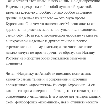
Так и остался этот шрам на всю жизнь. Но одновременно
Наденька прекрасна той особой душевной красотой,
заметить которую способно только особое душевное
зрение. Наденька из Апалёва — это Муза прозы
Курочкина. Она чем-то напоминает Малешкина: та же
дерзость, непредсказуемость поступков и… недооценка
самой себя. Но автор с иронической любовью угадывает
в некрасивой Наденьке и другое: тайное и робкое
стремление к личному счастью; и это чисто женское
начало ничуть не противоречит ее образу, как Наташу
Ростову не испортил образ счастливой замужней
женщины.
Читая «Наденьку из Апалёва» внезапно понимаешь
какой-то самый тайный и сокровенный источник
врожденного «адвокатства» Виктора Курочкина. И он
сам, и его проза совершенно беззащитны с точки зрения
современного мышления. В его прозе нет умозрительных
схем, философских «изюминок», нет и стилистического