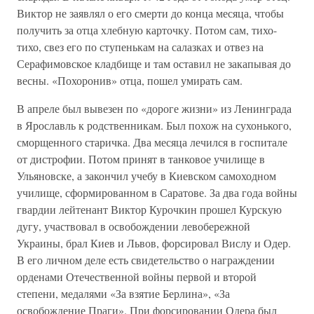
Виктор не заявлял о его смерти до конца месяца, чтобы
получить за отца хлебную карточку. Потом сам, тихо-
тихо, свез его по ступенькам на салазках и отвез на
Серафимовское кладбище и там оставил не закапывая до
весны. «Похоронив» отца, пошел умирать сам.
В апреле был вывезен по «дороге жизни» из Ленинграда
в Ярославль к родственникам. Был похож на сухонького,
сморщенного старичка. Два месяца лечился в госпитале
от дистрофии. Потом принят в танковое училище в
Ульяновске, а закончил учебу в Киевском самоходном
училище, сформированном в Саратове. За два года войны
гвардии лейтенант Виктор Курочкин прошел Курскую
дугу, участвовал в освобождении левобережной
Украины, брал Киев и Львов, форсировал Вислу и Одер.
В его личном деле есть свидетельство о награждении
орденами Отечественной войны первой и второй
степени, медалями «За взятие Берлина», «За
освобождение Праги». При форсировании Одера был