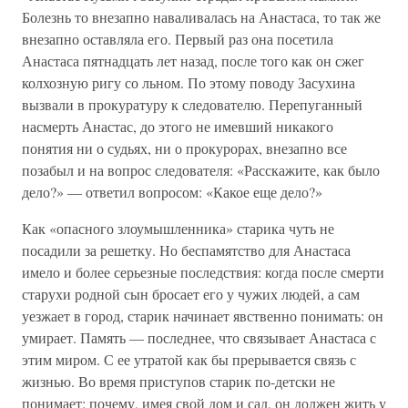
Болезнь то внезапно наваливалась на Анастаса, то так же
внезапно оставляла его. Первый раз она посетила
Анастаса пятнадцать лет назад, после того как он сжег
колхозную ригу со льном. По этому поводу Засухина
вызвали в прокуратуру к следователю. Перепуганный
насмерть Анастас, до этого не имевший никакого
понятия ни о судьях, ни о прокурорах, внезапно все
позабыл и на вопрос следователя: «Расскажите, как было
дело?» — ответил вопросом: «Какое еще дело?»
Как «опасного злоумышленника» старика чуть не
посадили за решетку. Но беспамятство для Анастаса
имело и более серьезные последствия: когда после смерти
старухи родной сын бросает его у чужих людей, а сам
уезжает в город, старик начинает явственно понимать: он
умирает. Память — последнее, что связывает Анастаса с
этим миром. С ее утратой как бы прерывается связь с
жизнью. Во время приступов старик по-детски не
понимает: почему, имея свой дом и сад, он должен жить у