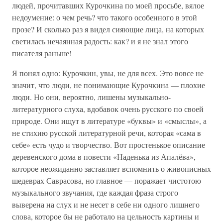
людей, прочитавших Курочкина по моей просьбе, вялое
недоумение: о чем речь? что такого особенного в этой
прозе? И сколько раз я видел сияющие лица, на которых
светилась нечаянная радость: как? и я не знал этого
писателя раньше!
Я понял одно: Курочкин, увы, не для всех. Это вовсе не
значит, что люди, не понимающие Курочкина — плохие
люди. Но они, вероятно, лишены музыкально-
литературного слуха, вдобавок очень русского по своей
природе. Они ищут в литературе «буквы» и «смыслы», а
не стихию русской литературной речи, которая «сама в
себе» есть чудо и творчество. Вот простенькое описание
деревенского дома в повести «Наденька из Апалёва»,
которое неожиданно заставляет вспомнить о живописных
шедеврах Саврасова, но главное — поражает чистотою
музыкального звучания, где каждая фраза строго
выверена на слух и не несет в себе ни одного лишнего
слова, которое бы не работало на цельность картины и