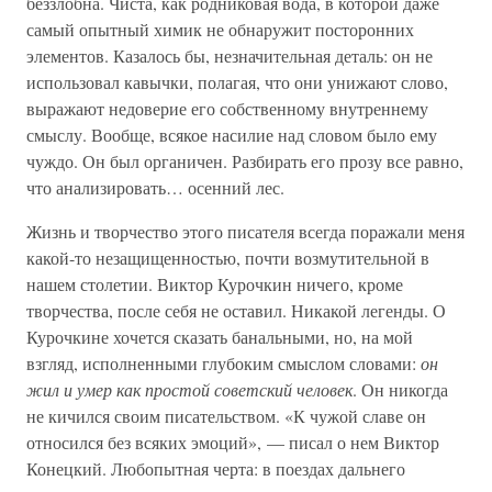
беззлобна. Чиста, как родниковая вода, в которой даже
самый опытный химик не обнаружит посторонних
элементов. Казалось бы, незначительная деталь: он не
использовал кавычки, полагая, что они унижают слово,
выражают недоверие его собственному внутреннему
смыслу. Вообще, всякое насилие над словом было ему
чуждо. Он был органичен. Разбирать его прозу все равно,
что анализировать… осенний лес.
Жизнь и творчество этого писателя всегда поражали меня
какой-то незащищенностью, почти возмутительной в
нашем столетии. Виктор Курочкин ничего, кроме
творчества, после себя не оставил. Никакой легенды. О
Курочкине хочется сказать банальными, но, на мой
взгляд, исполненными глубоким смыслом словами:
он
жил и умер как простой советский человек
. Он никогда
не кичился своим писательством. «К чужой славе он
относился без всяких эмоций», — писал о нем Виктор
Конецкий. Любопытная черта: в поездах дальнего