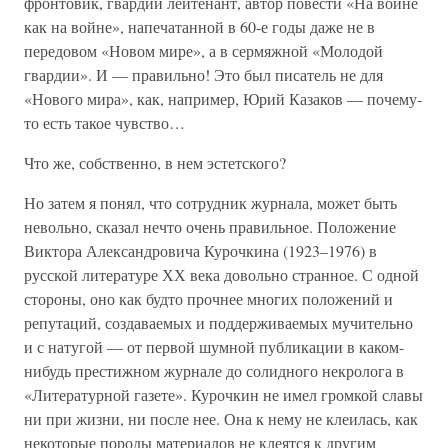
фронтовик, гвардии лейтенант, автор повести «На войне
как на войне», напечатанной в 60-е годы даже не в
передовом «Новом мире», а в сермяжной «Молодой
гвардии». И — правильно! Это был писатель не для
«Нового мира», как, например, Юрий Казаков — почему-
то есть такое чувство…
Что же, собственно, в нем эстетского?
Но затем я понял, что сотрудник журнала, может быть
невольно, сказал нечто очень правильное. Положение
Виктора Александровича Курочкина (1923–1976) в
русской литературе ХХ века довольно странное. С одной
стороны, оно как будто прочнее многих положений и
репутаций, создаваемых и поддерживаемых мучительно
и с натугой — от первой шумной публикации в каком-
нибудь престижном журнале до солидного некролога в
«Литературной газете». Курочкин не имел громкой славы
ни при жизни, ни после нее. Она к нему не клеилась, как
некоторые породы материалов не клеятся к другим