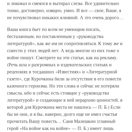
и ликовал и смеялся и вытирал слезы. Все удивительно
тонко, достоверно, изящно, умно. И все — свое, Ваше, я
не почувствовал никаких влияний. А это очень дорого…
Ваша книга бьет по всем не умеющим писать,
бесталанным, но поставленным у «руководства
литературой», как же им не сопротивляться. К тому же и
совести у этих людей нет. А ведь многие из них тоже о
войне пишут. Смотрите на эти статьи, как на рекламу.
(Речь шла о разгромных и издевательских статьях и
рецензиях в тогдашних «Известиях» и «Литературной
газете», где Курочкина били за отсутствие в его повести
казенного героизма. Но эти слова и сейчас не потеряли
смысла, ибо и сейчас есть стоящие у «руководства
литературой» и создающие в ней иерархию ценностей, в
которой для Курочкина места не нашлось — П. Б.) Если
бы не они, и я бы, наверно, долго еще не имел счастья
прочитать Вашу повесть… Саня Малешкин (главный
герой «На войне как на войне» — П. Б.) имеет лишь