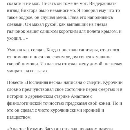
сказать и не мог. Писать он тоже не мог. Выдерживать
взгляд Виктора было невыносимо. Я говорил ему что-то
такое бодрое, он слушал меня. Глаза его наполнялись
слезами. Он махал рукой, как выпавший из гнезда
галчонок машет слишком коротким для полета крылом, и
уходил…»
Умирал как солдат. Когда приехали санитары, отказался
от помощи и носилок, своим ходом сошел к машине
скорой помощи. Из палаты отослал жену домой, не желая
умирать на ее глазах.
Повесть «Последняя весна» написана о смерти. Курочкин
словно предчувствовал свое состояние перед смертью и в
истории о деревенском старике Анастасе с
физиологической точностью предсказал свой конец. Но и
это он сделал с чисто курочкинскими иронией и
изяществом.
«Анастас Кузьмич Засухин страдал провалом памяти.