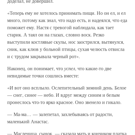
доделал, не довершил.
«Теперь ему не хотелось принимать пищи. Но он ел, и ел
много, потому как знал, что надо есть, и надеялся, что еда
поможет ему. Настя с тревогой наблюдала, как тает
старик. А таял он на глазах, словно воск. Резко
выступили костлявые скулы, нос заострился, вытянулся,
сник, как клюв у больной птицы, сухая челюсть отвисла
и с трудом закрывала черный рот».
Наконец, он понимает, что
успел
, что какие-то две
невидимые точки сошлись вместе:
«И вот оно всплыло. Ослепительный зимний день. Белое
— снег, синее — небо. И вдруг между синим и белым
пронеслось что-то ярко красное. Оно звенело и гикало.
— Ма-ма… — залепетал, захлебываясь от радости,
маленький Анастас.
— Масленица, сынок, — сказала мать и кончиком платка