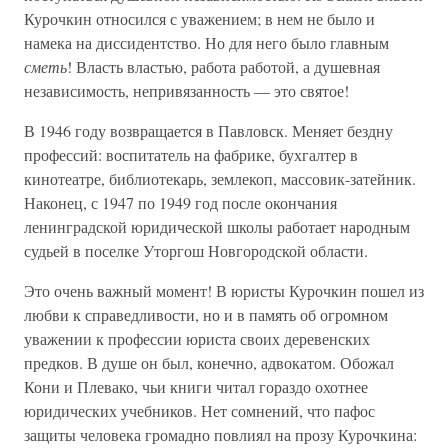
Курочкин относился с уважением; в нем не было и
намека на диссидентство. Но для него было главным
сметь
! Власть властью, работа работой, а душевная
независимость, непривязанность — это святое!
В 1946 году возвращается в Павловск. Меняет бездну
профессий: воспитатель на фабрике, бухгалтер в
кинотеатре, библиотекарь, землекоп, массовик-затейник.
Наконец, с 1947 по 1949 год после окончания
ленинградской юридической школы работает народным
судьей в поселке Уторгош Новгородской области.
Это очень важный момент! В юристы Курочкин пошел из
любви к справедливости, но и в память об огромном
уважении к профессии юриста своих деревенских
предков. В душе он был, конечно, адвокатом. Обожал
Кони и Плевако, чьи книги читал гораздо охотнее
юридических учебников. Нет сомнений, что пафос
защиты человека громадно повлиял на прозу Курочкина: