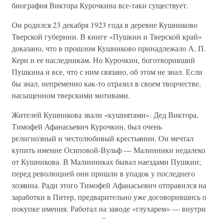
биография Виктора Курочкина все-таки существует.
Он родился 23 декабря 1923 года в деревне Кушниково
Тверской губернии. В книге «Пушкин и Тверской край»
доказано, что в прошлом Кушниково принадлежало А. П.
Керн и ее наследникам. Но Курочкин, боготворивший
Пушкина и все, что с ним связано, об этом не знал. Если
бы знал, непременно как-то отразил в своем творчестве,
насыщенном тверскими мотивами.
Жителей Кушникова звали «кушнятами». Дед Виктора,
Тимофей Афанасьевич Курочкин, был очень
религиозный и честолюбивый крестьянин. Он мечтал
купить имение Осиповой-Вульф — Малинники недалеко
от Кушникова. В Малинниках бывал наездами Пушкин;
перед революцией они пришли в упадок у последнего
хозяина. Ради этого Тимофей Афанасьевич отправился на
заработки в Питер, предварительно уже договорившись о
покупке имения. Работал на заводе «глухарем» — внутри