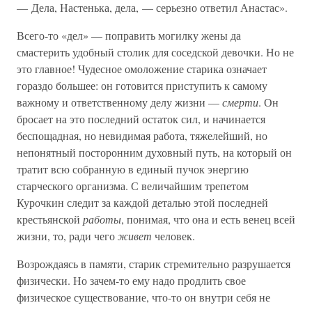
— Дела, Настенька, дела, — серьезно ответил Анастас».
Всего-то «дел» — поправить могилку жены да
смастерить удобный столик для соседской девочки. Но не
это главное! Чудесное омоложение старика означает
гораздо большее: он готовится приступить к самому
важному и ответственному делу жизни —
смерти
. Он
бросает на это последний остаток сил, и начинается
беспощадная, но невидимая работа, тяжелейший, но
непонятный посторонним духовный путь, на который он
тратит всю собранную в единый пучок энергию
старческого организма. С величайшим трепетом
Курочкин следит за каждой деталью этой последней
крестьянской
работы
, понимая, что она и есть венец всей
жизни, то, ради чего
живет
человек.
Возрождаясь в памяти, старик стремительно разрушается
физически. Но зачем-то ему надо продлить свое
физическое существование, что-то он внутри себя не