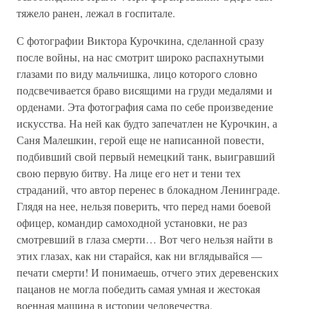
тяжело ранен, лежал в госпитале.
С фотографии Виктора Курочкина, сделанной сразу
после войны, на нас смотрит широко распахнутыми
глазами по виду мальчишка, лицо которого словно
подсвечивается браво висящими на груди медалями и
орденами. Эта фотография сама по себе произведение
искусства. На ней как будто запечатлен не Курочкин, а
Саня Малешкин, герой еще не написанной повести,
подбивший свой первый немецкий танк, выигравший
свою первую битву. На лице его нет и тени тех
страданий, что автор перенес в блокадном Ленинграде.
Глядя на нее, нельзя поверить, что перед нами боевой
офицер, командир самоходной установки, не раз
смотревший в глаза смерти… Вот чего нельзя найти в
этих глазах, как ни старайся, как ни вглядывайся —
печати смерти! И понимаешь, отчего этих деревенских
пацанов не могла победить самая умная и жестокая
военная машина в истории человечества.