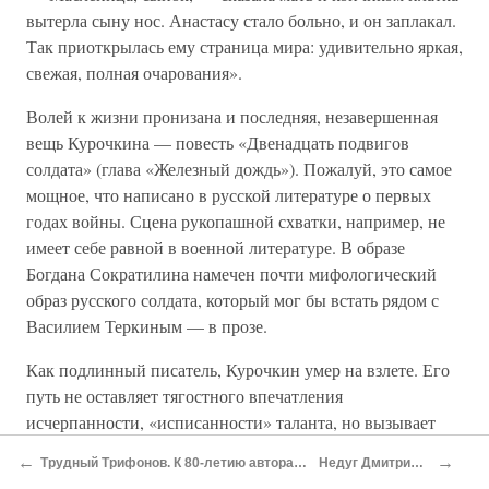
вытерла сыну нос. Анастасу стало больно, и он заплакал.
Так приоткрылась ему страница мира: удивительно яркая,
свежая, полная очарования».
Волей к жизни пронизана и последняя, незавершенная
вещь Курочкина — повесть «Двенадцать подвигов
солдата» (глава «Железный дождь»). Пожалуй, это самое
мощное, что написано в русской литературе о первых
годах войны. Сцена рукопашной схватки, например, не
имеет себе равной в военной литературе. В образе
Богдана Сократилина намечен почти мифологический
образ русского солдата, который мог бы встать рядом с
Василием Теркиным — в прозе.
Как подлинный писатель, Курочкин умер на взлете. Его
путь не оставляет тягостного впечатления
исчерпанности, «исписанности» таланта, но вызывает
невольную зависть к тому, что мог бы еще написать этот
←
→
Трудный Трифонов. К 80-летию автора «Дома на набережной»
Недуг Дмитрия Голубкова
человек. И в этом он своеобразно повторил судьбу