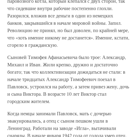
паровозного котла, который клепался с двух сторон, так
что сидевшие внутри рабочие постепенно глохли.
Разорился, вложив все деньги в один из немецких
банков, закрывшийся в начале мировой войны. Запил.
Революцию не принял, но был доволен, по крайней мере,
что «хоть имение никому не достанется». Имение, кстати,
сгорело в гражданскую.
Сыновей Тимофея Афанасьевича было трое: Александр,
Михаил и Иван. Жили крепко, дружно и достаточно
богато; так что коллективизации дожидаться не стали: в
начале тридцатых Александр Тимофеевич поехал в
Павловск, устроился на работу, а затем привез жену, дочь
и сына Виктора. В возрасте 10 лет Виктор стал
городским жителем.
Когда немцы занимали Павловск, мать с дочерью
эвакуировались, а отец с сыном пешком ушли в
Ленинград. Работали на заводе «Игла», вытачивали
снаряды. В начале января 1942 года от голода умер отец.