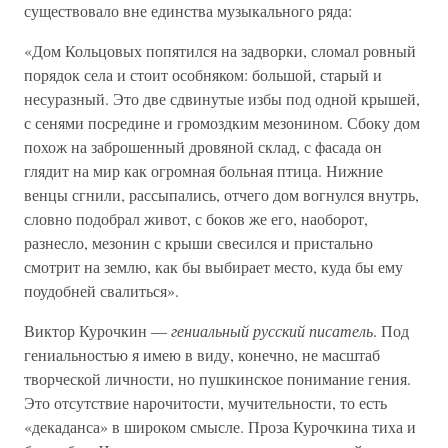
существовало вне единства музыкального ряда:
«Дом Кольцовых попятился на задворки, сломал ровный
порядок села и стоит особняком: большой, старый и
несуразный. Это две сдвинутые избы под одной крышей,
с сенями посредине и громоздким мезонином. Сбоку дом
похож на заброшенный дровяной склад, с фасада он
глядит на мир как огромная больная птица. Нижние
венцы сгнили, рассыпались, отчего дом вогнулся внутрь,
словно подобрал живот, с боков же его, наоборот,
разнесло, мезонин с крыши свесился и пристально
смотрит на землю, как бы выбирает место, куда бы ему
поудобней свалиться».
Виктор Курочкин —
гениальный русский писатель
. Под
гениальностью я имею в виду, конечно, не масштаб
творческой личности, но пушкинское понимание гения.
Это отсутствие нарочитости, мучительности, то есть
«декаданса» в широком смысле. Проза Курочкина тиха и