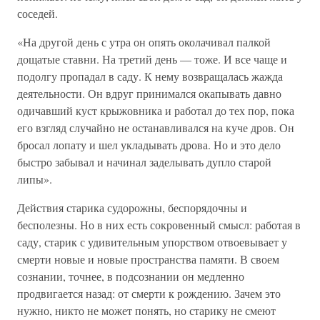
соседей.
«На другой день с утра он опять околачивал палкой
дощатые ставни. На третий день — тоже. И все чаще и
подолгу пропадал в саду. К нему возвращалась жажда
деятельности. Он вдруг принимался окапывать давно
одичавший куст крыжовника и работал до тех пор, пока
его взгляд случайно не останавливался на куче дров. Он
бросал лопату и шел укладывать дрова. Но и это дело
быстро забывал и начинал заделывать дупло старой
липы».
Действия старика судорожны, беспорядочны и
бесполезны. Но в них есть сокровенный смысл: работая в
саду, старик с удивительным упорством отвоевывает у
смерти новые и новые пространства памяти. В своем
сознании, точнее, в подсознании он медленно
продвигается назад: от смерти к рождению. Зачем это
нужно, никто не может понять, но старику не смеют