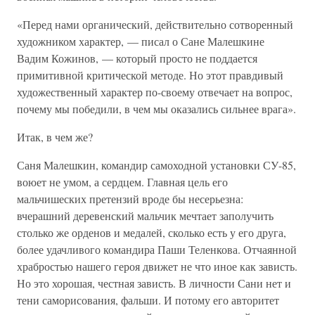
«Перед нами органический, действительно сотворенный
художником характер, — писал о Сане Малешкине
Вадим Кожинов, — который просто не поддается
примитивной критической методе. Но этот правдивый
художественный характер по-своему отвечает на вопрос,
почему мы победили, в чем мы оказались сильнее врага».
Итак, в чем же?
Саня Малешкин, командир самоходной установки СУ-85,
воюет не умом, а сердцем. Главная цель его
мальчишеских претензий вроде бы несерьезна:
вчерашний деревенский мальчик мечтает заполучить
столько же орденов и медалей, сколько есть у его друга,
более удачливого командира Паши Теленкова. Отчаянной
храбростью нашего героя движет не что иное как зависть.
Но это хорошая, честная зависть. В личности Сани нет и
тени саморисования, фальши. И потому его авторитет