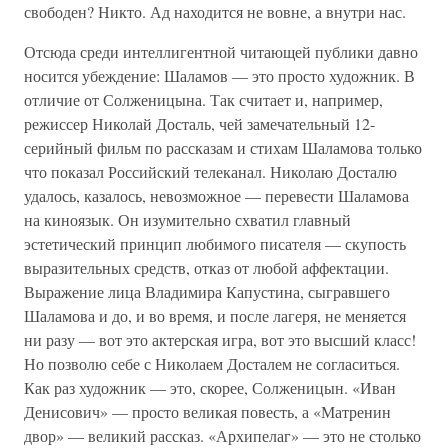
свободен? Никто. Ад находится не вовне, а внутри нас.
Отсюда среди интеллигентной читающей публики давно
носится убеждение: Шаламов — это просто художник. В
отличие от Солженицына. Так считает и, например,
режиссер Николай Досталь, чей замечательный 12-
серийный фильм по рассказам и стихам Шаламова только
что показал Российский телеканал. Николаю Досталю
удалось, казалось, невозможное — перевести Шаламова
на киноязык. Он изумительно схватил главный
эстетический принцип любимого писателя — скупость
выразительных средств, отказ от любой аффектации.
Выражение лица Владимира Капустина, сыгравшего
Шаламова и до, и во время, и после лагеря, не меняется
ни разу — вот это актерская игра, вот это высший класс!
Но позволю себе с Николаем Досталем не согласиться.
Как раз художник — это, скорее, Солженицын. «Иван
Денисович» — просто великая повесть, а «Матренин
двор» — великий рассказ. «Архипелаг» — это не столько