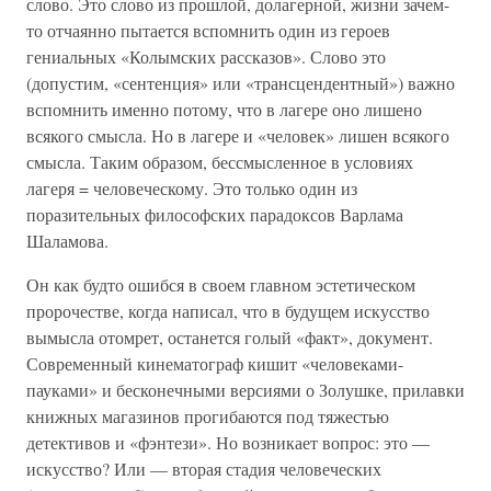
слово. Это слово из прошлой, долагерной, жизни зачем-
то отчаянно пытается вспомнить один из героев
гениальных «Колымских рассказов». Слово это
(допустим, «сентенция» или «трансцендентный») важно
вспомнить именно потому, что в лагере оно лишено
всякого смысла. Но в лагере и «человек» лишен всякого
смысла. Таким образом, бессмысленное в условиях
лагеря = человеческому. Это только один из
поразительных философских парадоксов Варлама
Шаламова.
Он как будто ошибся в своем главном эстетическом
пророчестве, когда написал, что в будущем искусство
вымысла отомрет, останется голый «факт», документ.
Современный кинематограф кишит «человеками-
пауками» и бесконечными версиями о Золушке, прилавки
книжных магазинов прогибаются под тяжестью
детективов и «фэнтези». Но возникает вопрос: это —
искусство? Или — вторая стадия человеческих