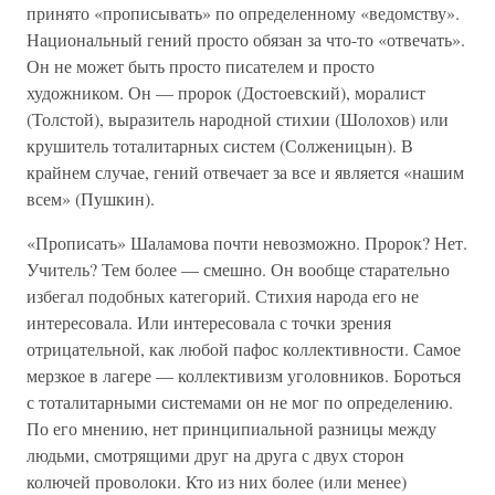
принято «прописывать» по определенному «ведомству».
Национальный гений просто обязан за что-то «отвечать».
Он не может быть просто писателем и просто
художником. Он — пророк (Достоевский), моралист
(Толстой), выразитель народной стихии (Шолохов) или
крушитель тоталитарных систем (Солженицын). В
крайнем случае, гений отвечает за все и является «нашим
всем» (Пушкин).
«Прописать» Шаламова почти невозможно. Пророк? Нет.
Учитель? Тем более — смешно. Он вообще старательно
избегал подобных категорий. Стихия народа его не
интересовала. Или интересовала с точки зрения
отрицательной, как любой пафос коллективности. Самое
мерзкое в лагере — коллективизм уголовников. Бороться
с тоталитарными системами он не мог по определению.
По его мнению, нет принципиальной разницы между
людьми, смотрящими друг на друга с двух сторон
колючей проволоки. Кто из них более (или менее)