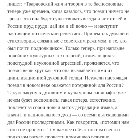
пишет: «Твардовский жил и творил в те баснословные
теперь уже времена, когда казалось, что поэзии ничего не
грозит, что она будет существовать всегда и читателей в
России пруд пруди: дай им и ей волю — и наступит
настоящий поэтический ренессанс. Причем так думали и
стихотворцы, связанные с советским режимом, и те, кто
был почти подпольщиком. Только теперь, при наплыве
новейших культурных технологий, отличающихся
подспудной неуклонной агрессией, проясняется, что
поэзия вещь хрупкая, что она вымывается ими из
цивилизационной духовной толщи. Неужели настоящая
поэзия в новом веке окажется потерянной для России?
Такую лакуну в духовном и культурном ландшафте уже
нечем будет восполнить; такая потеря, естественно,
повлечет за собой новый виток деградации языка, а
значит, и национального духа — со всеми вытекающими
для России последствиями. Как говорится, «потомки нам
этого не простят». Тем важнее сейчас поэтам свести с
приходом расчет, провести вдумчивую ревизию