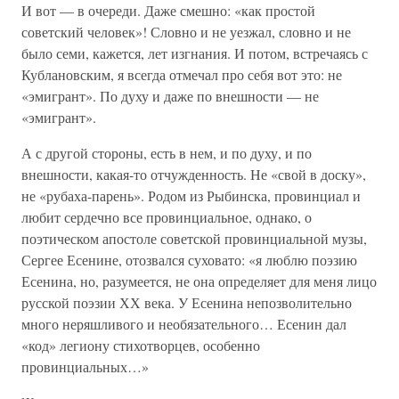
И вот — в очереди. Даже смешно: «как простой
советский человек»! Словно и не уезжал, словно и не
было семи, кажется, лет изгнания. И потом, встречаясь с
Кублановским, я всегда отмечал про себя вот это: не
«эмигрант». По духу и даже по внешности — не
«эмигрант».
А с другой стороны, есть в нем, и по духу, и по
внешности, какая-то отчужденность. Не «свой в доску»,
не «рубаха-парень». Родом из Рыбинска, провинциал и
любит сердечно все провинциальное, однако, о
поэтическом апостоле советской провинциальной музы,
Сергее Есенине, отозвался суховато: «я люблю поэзию
Есенина, но, разумеется, не она определяет для меня лицо
русской поэзии ХХ века. У Есенина непозволительно
много неряшливого и необязательного… Есенин дал
«код» легиону стихотворцев, особенно
провинциальных…»