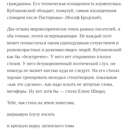
гражданина. Его техническая оснащенность изумительна.
Кублановский обладает, пожалуй, самым насыщенным
словарем после Пастернака» (Иосиф Бродский).
Два отзыва мировоззренчески очень разных писателей, и
оба точные, почти исчерпывающие. Не каждый поэт
может похвастаться таким единодушным сочувствием и
разновозрастных и разномыслящих людей. Кублановский
как бы «безупречен». У него нет откровенно плохих
стихов. У него безукоризненный поэтический слух, он
никогда не мазнет кистью куда не следует. На его стихах
хорошо тренировать молодых стихотворцев, показывая
«как это сделано», как надо искать не затертые слова,
метафоры. Ну вот хотя бы — стихи Елене Шварц:
Тебе, чья стопа на земле невесома,
шершавую блузу носить
и крепкую корку латинского тома