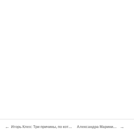
←
→
Игорь Клех: Три причины, по которым мне нравится этот писатель
Александра Маринина: Игра на чужом поле