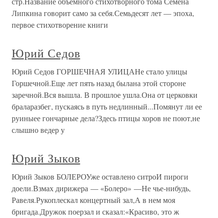
стр.Название объемного стихотворного тома Семена
Липкина говорит само за себя.Семьдесят лет — эпоха,
первое стихотворение книги
Юрий Седов
Юрий Седов ГОРШЕЧНАЯ УЛИЦАНе стало улицы
Горшечной.Еще лет пять назад былана этой стороне
заречной.Вся вышла. В прошлое ушла.Она от церковки
браларазбег, пускаясь в путь недлинный...Помянут ли ее
руиныее гончарные дела?Здесь птицы хоров не поют,не
слышно ведер у
Юрий Зыков
Юрий Зыков БОЛЕРОУже оставлено ситроИ пироги
доели.Взмах дирижера — «Болеро» —Не чье-нибудь,
Равеля.Рукоплескал концертный зал,А в нем моя
бригада.Дружок поерзал и сказал:«Красиво, это ж