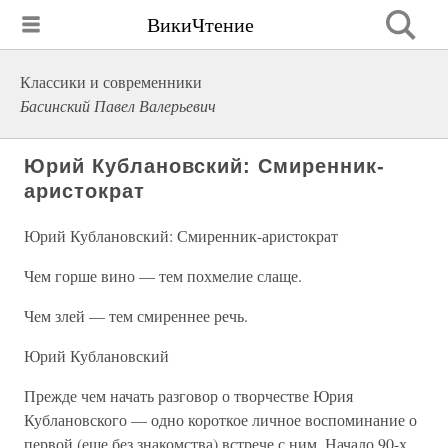
ВикиЧтение
Классики и современники
Басинский Павел Валерьевич
Юрий Кублановский: Смиренник-
аристократ
Юрий Кублановский: Смиренник-аристократ
Чем горше вино — тем похмелие слаще.
Чем злей — тем смиреннее речь.
Юрий Кублановский
Прежде чем начать разговор о творчестве Юрия
Кублановского — одно короткое личное воспоминание о
первой (еще без знакомства) встрече с ним. Начало 90-х