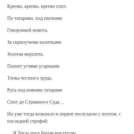
Крепко, крепко, крепко спит.
По татарами, под пытками
Говорливей немота.
За скрипучими калитками
Золотая мерзлота.
Пахнет углями угарными
Топка честного труда.
Русь под новыми татарами
Спит до Страшного Суда…
Но уже тогда возникло и первое несогласие с поэтом, с
последней строфой:
… Я Тогда пред Богом выступлю,