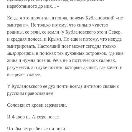
наработанного до них…»
Когда я это прочитал, я понял, почему Кублановский «не
эмигрант». Не только потому, что сильно чувство
родины, ее речи, ее земли (у Кублановского это и Север,
и средняя полоса, и Крым). Но еще и потому, что некуда
эмигрировать. Настоящий поэт может сегодня только
мигрировать
, в поисках тех духовных островков, где еще
жива и нужна поэзия. Речь не о поэтических салонах,
разумеется, а о духе поэзии, который дышит, где хочет, и
все реже, слабее.
У Кублановского ее дух почти всегда интимно связан с
русским православием:
Соловки от крови заржавели,
И Фавор на Анзере погас.
Что бы ветры белые ни пели,