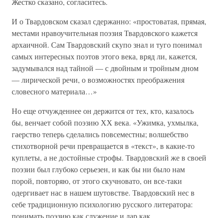
Жестко сказано, согласитесь.
И о Твардовском сказал сдержанно: «простоватая, прямая,
местами нравоучительная поэзия Твардовского кажется
архаичной. Сам Твардовский скупо знал и туго понимал
самых интересных поэтов этого века, вряд ли, кажется,
задумывался над тайной — с двойным и тройным дном
— лирической речи, о возможностях преображения
словесного материала…»
Но еще отчужденнее он держится от тех, кто, казалось
бы, венчает собой поэзию ХХ века. «Ужимка, ухмылка,
гаерство теперь сделались повсеместны; волшебство
стихотворной речи превращается в «текст», в какие-то
куплеты, а не достойные строфы. Твардовский же в своей
поэзии был глубоко серьезен, и как бы ни было нам
порой, повторяю, от этого скучновато, он все-таки
одергивает нас в нашем шутовстве. Твардовский нес в
себе традиционную психологию русского литератора:
понимать поэзию как служение и дар как