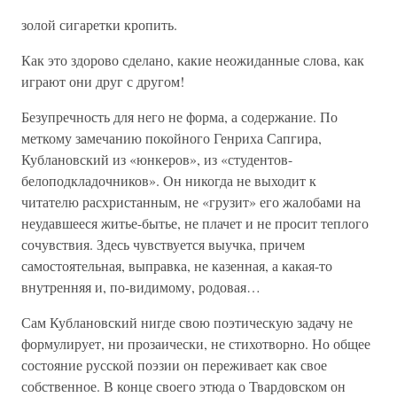
золой сигаретки кропить.
Как это здорово сделано, какие неожиданные слова, как
играют они друг с другом!
Безупречность для него не форма, а содержание. По
меткому замечанию покойного Генриха Сапгира,
Кублановский из «юнкеров», из «студентов-
белоподкладочников». Он никогда не выходит к
читателю расхристанным, не «грузит» его жалобами на
неудавшееся житье-бытье, не плачет и не просит теплого
сочувствия. Здесь чувствуется выучка, причем
самостоятельная, выправка, не казенная, а какая-то
внутренняя и, по-видимому, родовая…
Сам Кублановский нигде свою поэтическую задачу не
формулирует, ни прозаически, не стихотворно. Но общее
состояние русской поэзии он переживает как свое
собственное. В конце своего этюда о Твардовском он