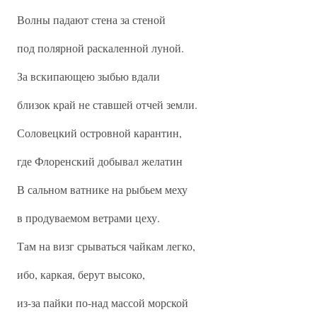
Волны падают стена за стеной
под полярной раскаленной луной.
За вскипающею зыбью вдали
близок край не ставшей отчей земли.
Соловецкий островной карантин,
где Флоренский добывал желатин
В сальном ватнике на рыбьем меху
в продуваемом ветрами цеху.
Там на визг срываться чайкам легко,
ибо, каркая, берут высоко,
из-за пайки по-над массой морской