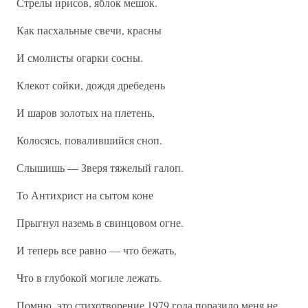
Стрелы ирисов, яблок мешок.
Как пасхальные свечи, красны
И смолисты огарки сосны.
Клекот сойки, дождя дребедень
И шаров золотых на плетень,
Колосясь, повалившийся сноп.
Слышишь — Зверя тяжелый галоп.
То Антихрист на сытом коне
Прыгнул наземь в свинцовом огне.
И теперь все равно — что бежать,
Что в глубокой могиле лежать.
Помню, это стихотворение 1979 года поразило меня не