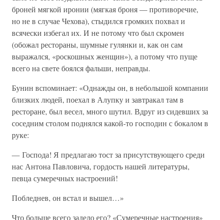
броней мягкой иронии (мягкая броня — противоречие,
но не в случае Чехова), стыдился громких похвал и
всячески избегал их. И не потому что был скромен
(обожал рестораны, шумные гулянки и, как он сам
выражался, «роскошных женщин»), а потому что пуще
всего на свете боялся фальши, неправды.
Бунин вспоминает: «Однажды он, в небольшой компании
близких людей, поехал в Алупку и завтракал там в
ресторане, был весел, много шутил. Вдруг из сидевших за
соседним столом поднялся какой-то господин с бокалом в
руке:
— Господа! Я предлагаю тост за присутствующего среди
нас Антона Павловича, гордость нашей литературы,
певца сумеречных настроений!
Побледнев, он встал и вышел…»
Что больше всего задело его? «Сумеречные настроения»