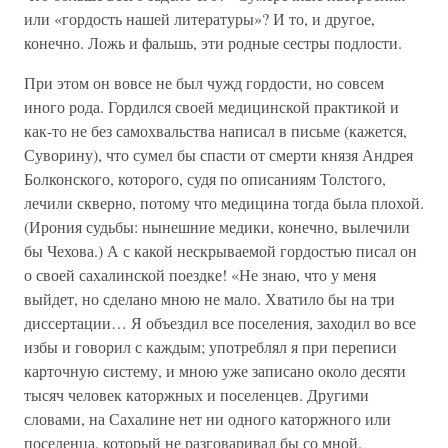
или «гордость нашей литературы»? И то, и другое,
конечно. Ложь и фальшь, эти родные сестры подлости.
При этом он вовсе не был чужд гордости, но совсем
иного рода. Гордился своей медицинской практикой и
как-то не без самохвальства написал в письме (кажется,
Суворину), что сумел бы спасти от смерти князя Андрея
Болконского, которого, судя по описаниям Толстого,
лечили скверно, потому что медицина тогда была плохой.
(Ирония судьбы: нынешние медики, конечно, вылечили
бы Чехова.) А с какой нескрываемой гордостью писал он
о своей сахалинской поездке! «Не знаю, что у меня
выйдет, но сделано мною не мало. Хватило бы на три
диссертации… Я объездил все поселения, заходил во все
избы и говорил с каждым; употреблял я при переписи
карточную систему, и мною уже записано около десяти
тысяч человек каторжных и поселенцев. Другими
словами, на Сахалине нет ни одного каторжного или
поселенца, который не разговаривал бы со мной.