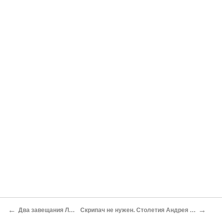
←
→
Два завещания Льва Толстого
Скрипач не нужен. Столетия Андрея Платонова не заметили