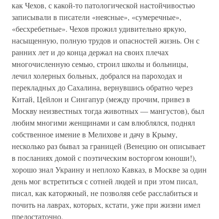
как Чехов, с какой-то патологической настойчивостью
записывали в писатели «неясные», «сумеречные»,
«бесхребетные». Чехов прожил удивительно яркую,
насыщенную, полную трудов и опасностей жизнь. Он с
ранних лет и до конца держал на своих плечах
многочисленную семью, строил школы и больницы,
лечил холерных больных, добрался на пароходах и
перекладных до Сахалина, вернувшись обратно через
Китай, Цейлон и Сингапур (между прочим, привез в
Москву неизвестных тогда животных — мангустов), был
любим многими женщинами и сам влюблялся, поднял
собственное имение в Мелихове и дачу в Крыму,
несколько раз бывал за границей (Венецию он описывает
в посланиях домой с поэтическим восторгом юноши!),
хорошо знал Украину и неплохо Кавказ, в Москве за один
день мог встретиться с сотней людей и при этом писал,
писал, как каторжный, не позволяя себе расслабиться и
почить на лаврах, которых, кстати, уже при жизни имел
предостаточно.