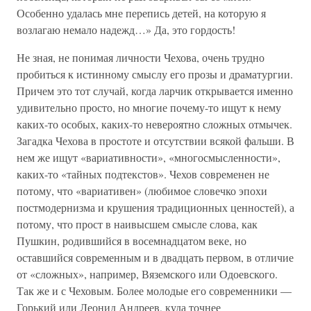
Особенно удалась мне перепись детей, на которую я
возлагаю немало надежд…» Да, это гордость!
Не зная, не понимая личности Чехова, очень трудно
пробиться к истинному смыслу его прозы и драматургии.
Причем это тот случай, когда ларчик открывается именно
удивительно просто, но многие почему-то ищут к нему
каких-то особых, каких-то невероятно сложных отмычек.
Загадка Чехова в простоте и отсутствии всякой фальши. В
нем же ищут «вариативности», «многосмысленности»,
каких-то «тайных подтекстов». Чехов современен не
потому, что «вариативен» (любимое словечко эпохи
постмодернизма и крушения традиционных ценностей), а
потому, что прост в наивысшем смысле слова, как
Пушкин, родившийся в восемнадцатом веке, но
оставшийся современным и в двадцать первом, в отличие
от «сложных», например, Вяземского или Одоевского.
Так же и с Чеховым. Более молодые его современники —
Горький или Леонид Андреев, куда точнее