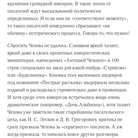
крушения громадной империи. В такие эпохи от
писателей ждут высказываний политически
определенных. И если они не «соответствуют моменту»,
то таких писателей немедленно сбрасывают «на
обочину» исторического процесса. Говори то, что нужно!
Сбросить Чехова не удалось. Слишком яркий талант,
яркий даже в своих крохотных юмористических
миниатюрах, написанных «Антошей Чехонте» в 100
строк специально на заказ для какой-нибудь «Стрекозы»
или «Будильника». Книжка этих маленьких шедевров
под названием «Пестрые рассказы» выдержала несколько
изданий и расходилась стремительно даже в провинции.
И хотя среди этих юморесок встречались вещи очень
драматические (например, «Дочь Альбиона»), хотя талант
Чехова уже заметили такие старейшины писательского
цеха, как Н. С. Лесков и Д. В. Григорович, критика не
сразу признала Чехова за «серьезного» писателя. А уж
когда признала, то начались вовсе другие разговоры.