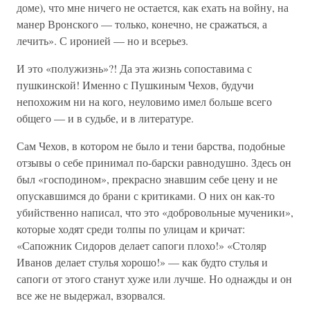
доме), что мне ничего не остается, как ехать на войну, на
манер Вронского — только, конечно, не сражаться, а
лечить». С иронией — но и всерьез.
И это «полужизнь»?! Да эта жизнь сопоставима с
пушкинской! Именно с Пушкиным Чехов, будучи
непохожим ни на кого, неуловимо имел больше всего
общего — и в судьбе, и в литературе.
Сам Чехов, в котором не было и тени барства, подобные
отзывы о себе принимал по-барски равнодушно. Здесь он
был «господином», прекрасно знавшим себе цену и не
опускавшимся до брани с критиками. О них он как-то
убийственно написал, что это «добровольные мученики»,
которые ходят среди толпы по улицам и кричат:
«Сапожник Сидоров делает сапоги плохо!» «Столяр
Иванов делает стулья хорошо!» — как будто стулья и
сапоги от этого станут хуже или лучше. Но однажды и он
все же не выдержал, взорвался.