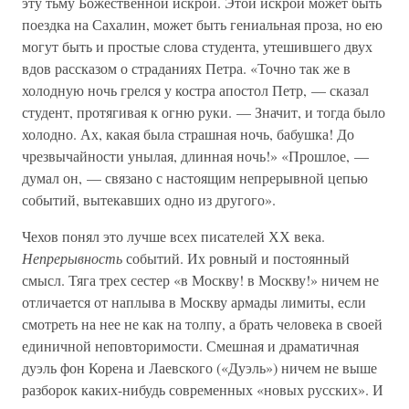
эту тьму Божественной искрой. Этой искрой может быть
поездка на Сахалин, может быть гениальная проза, но ею
могут быть и простые слова студента, утешившего двух
вдов рассказом о страданиях Петра. «Точно так же в
холодную ночь грелся у костра апостол Петр, — сказал
студент, протягивая к огню руки. — Значит, и тогда было
холодно. Ах, какая была страшная ночь, бабушка! До
чрезвычайности унылая, длинная ночь!» «Прошлое, —
думал он, — связано с настоящим непрерывной цепью
событий, вытекавших одно из другого».
Чехов понял это лучше всех писателей ХХ века.
Непрерывность
событий. Их ровный и постоянный
смысл. Тяга трех сестер «в Москву! в Москву!» ничем не
отличается от наплыва в Москву армады лимиты, если
смотреть на нее не как на толпу, а брать человека в своей
единичной неповторимости. Смешная и драматичная
дуэль фон Корена и Лаевского («Дуэль») ничем не выше
разборок каких-нибудь современных «новых русских». И