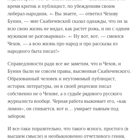
время критик и публицист, по убеждениям своим
либерал-народник. «- Вы знаете, — ответил Чехову
Бунин, — мне Скабичевский сказал однажды, что он за
всю свою жизнь не видал, как растет рожь, и ни с одним
мужиком не разговаривал». «- Ну вот, вот, — смеялся
Чехов, — а всю жизнь про народ и про рассказы из
народного быта писал!»
Справедливости ради все же заметим, что и Чехов, и
Бунин были не совсем правы, высмеивая Скабичевского.
Образованный человек и неутомимый публицист,
историк литературы, он в своей рецензии писал
собственно не о Чехове, а о судьбе рядового русского
журналиста вообще. Черная работа выжимает его, «как
лимон», он спивается, вот и… умирает пьяным под
забором.
И все-таки поразительно, что такого ясного, простого (в
высшем смысле) и необыкновенно отчетливого гения,