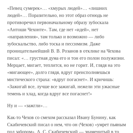
«Певец сумерек»… «хмурых людей»… «лишних
людей»… Поразительно, но этот образ отнюдь не
противоречил первоначальному образу зубоскала
«Антоши Чехонте». Там, где нет «идей», нет
«направления», там только и возможно — либо
зубоскальство, либо тоска и пессимизм. Даже
проницательнейший В. В. Розанов в отклике на Чехова
писал: «… грустная дума его и тон его полон полужизни.
Мерцает, мигает, теплится, но не горит. И, глядя на это
«мигающее», долго глядя, вдруг преисполняешься
мистического страха: «вдруг погаснет». И кричишь:
«Зажигай все, лучше все зажигай, нежели эти ужасные
темень и хлад, когда вдруг все погаснет!»
Ну и — «зажгли»…
Как-то Чехов со смехом рассказал Ивану Бунину, как
Скабичевский писал о нем, что он (Чехов) «умрет пьяным
под забором». А. С. Скабичевский — знаменитый в то