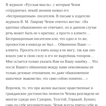
В журнале «Русская мысль», с которым Чехов
сотрудничал, некий аноним назвал его
«беспринципным» писателем. В письме к издателю
журнала В. М. Лаврову Чехов ответил жестко: «На
критики обыкновенно не отвечают, но в данном случае
речь может быть не о критике, а просто о клевете…
Беспринципным писателем или, что одно и то же,
прохвостом я никогда не был… Обвинение Ваше —
клевета. Просить его взять назад я не могу, так как оно
вошло уже в свою силу и его не вырубишь топором…
Мне остается только указать Вам на Вашу ошибку… Что
после Вашего обвинения между нами невозможны не
только деловые отношения, но даже обыкновенное
шапочное знакомство, это само собою понятно…»
Впрочем, то, что при жизни высокие нравственные и
гражданские достоинства личности Чехова разглядели не
многие (среди них Суворин, Толстой, Горький, Бунин),
само по себе неудивительно. Чехов всегда прятал себя за