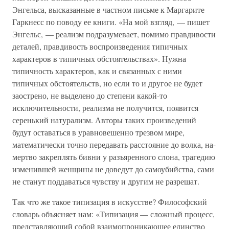
Энгельса, высказанные в частном письме к Маргарите
Гаркнесс по поводу ее книги. «На мой взгляд, — пишет
Энгельс, — реализм подразумевает, помимо правдивости
деталей, правдивость воспроизведения типичных
характеров в типичных обстоятельствах». Нужна
типичность характеров, как и связанных с ними
типичных обстоятельств, но если то и другое не будет
заострено, не выделено до степени какой-то
исключительности, реализма не получится, появится
серенький натурализм. Авторы таких произведений
будут оставаться в уравновешенно трезвом мире,
математически точно передавать расстояние до волка, на-
мертво закреплять бивни у разъяренного слона, трагедию
изменившей женщины не доведут до самоубийства, сами
не станут поддаваться чувству и другим не разрешат.
Так что же такое типизация в искусстве? Философский
словарь объясняет нам: «Типизация — сложный процесс,
представляющий собой взаимопроникающее единство