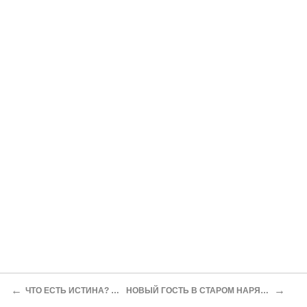
←
→
ЧТО ЕСТЬ ИСТИНА? (II)
НОВЫЙ ГОСТЬ В СТАРОМ НАРЯДЕ