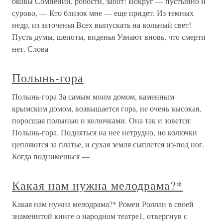
оковы Сомнений, робости, забот! Вокруг — пустынно и
сурово, — Кто близок мне — еще придет. Из темных
недр, из заточенья Всех выпускать на вольный свет!
Пусть думы, шепоты, виденья Узнают вновь, что смерти
нет. Слова
Полынь-гора
Полынь-гора За самым моим домом, каменным
крымским домом, возвышается гора, не очень высокая,
поросшая полынью и колючками. Она так и зовется:
Полынь-гора. Подняться на нее нетрудно, но колючки
цепляются за платье, и сухая земля сыплется из-под ног.
Когда поднимешься —
Какая нам нужна мелодрама?*
Какая нам нужна мелодрама?* Ромен Роллан в своей
знаменитой книге о народном театре1, отвергнув с