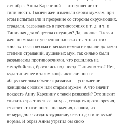
сам образ Анны Карениной — отступление от
типичности. Тысячи жен изменяли своим мужьям, при
этом испытывали и презрение со стороны окружающих,
страдали, разрывались в противоречиях и т. д. и т. п.
Типичная для общества ситуация? Да, вполне. Тысячи
жен, но можно с уверенностью сказать, что из этих
многих тысяч весьма и весьма немногие дошли до такой
степени страданий, душевных мук, так сильно были
разрываемы противоречиями, что решились на
самоубийство, бросились под поезд. Типично это? Нет,
куда типичнее в таком конфликте личного с
общественным обычная развязка — успокоение
женщины с новым или старым мужем. А что значит
показать Анну Каренину с такой развязкой? Это значит
снизить страстность ее натуры, сгладить противоречия,
смягчить трагичность положения, словом, из
незаурядного создать заурядное, свести до типической
нормы. И образ Анны утратил бы свою