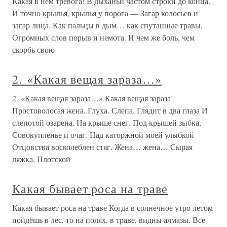
Какая в нем тревога! В дыханьи частом строки до конца.
И точно крылья, крылья у порога — Загар колосьев и
загар лица. Как пальцы в дым… как спутанные травы,
Огромных слов порыв и немота. И чем же боль, чем
скорбь свою
2. «Какая вещая зараза…»
2. «Какая вещая зараза…» Какая вещая зараза
Простоволосая жена. Глуха. Слепа. Глядит в два глаза И
слепотой озарена. На крыше снег. Под крышей зыбка,
Совокупленье и очаг. Над каторжной моей улыбкой
Отцовства восколеблен стяг. Жена… жена… Сырая
ляжка, Плотской
Какая бывает роса на траве
Какая бывает роса на траве Когда в солнечное утро летом
пойдёшь в лес, то на полях, в траве, видны алмазы. Все