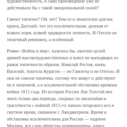
художественность, и само произведение уже не
действовало бы с такой эмоциональной силой?
Гамлет типичен? Ой, нет! Тем-то и значителен для нас
принц Датский, что это исключительная, далекая от
всяких норм, всякой заурядности личность. И Отелло не
типичный ревнивец, а особенный.
Роман «Война и мир», казалось бы, населен целой
армией высокохудожественных и вовсе не выходящих из
рамок типичности образов. Николай Ростов, князь
Василий, Анатоль Курагин — не Гамлеты и не Отелло. И
они не совсем типичны, потому что живут и действуют
не в типичной, а в исключительной обстановке времени
войны 1812 года. Из истории России Лев Толстой мог
знать только два периода, сходных по масштабам и
трагичности с войной 1812-го: начало татарского ига и
смутное время, связанное с Лжедмитрием. Время и
обстановка исключительны для России — падение
Москвы, все слои общества переворошены, народ