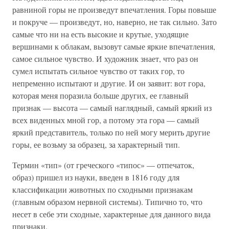
равниной горы не произведут впечатления. Горы повыше
и покруче — произведут, но, наверно, не так сильно. Зато
самые что ни на есть высокие и крутые, уходящие
вершинами к облакам, вызовут самые яркие впечатления,
самое сильное чувство. И художник знает, что раз он
сумел испытать сильное чувство от таких гор, то
непременно испытают и другие. И он заявит: вот гора,
которая меня поразила больше других, ее главный
признак — высота — самый наглядный, самый яркий из
всех виденных мной гор, а потому эта гора — самый
яркий представитель, только по ней могу мерить другие
горы, ее возьму за образец, за характерный тип.
Термин «тип» (от греческого «типос» — отпечаток,
образ) пришел из науки, введен в 1816 году для
классификации животных по сходными признакам
(главным образом нервной системы). Типично то, что
несет в себе эти сходные, характерные для данного вида
признаки.