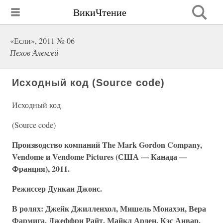
ВикиЧтение
«Если», 2011 № 06
Пехов Алексей
Исходный код (Source code)
Исходный код
(Source code)
Производство компаний The Mark Gordon Company,
Vendome и Vendome Pictures (США — Канада —
Франция), 2011.
Режиссер Дункан Джонс.
В ролях: Джейк Джилленхол, Мишель Монахэн, Вера
Фармига, Джеффри Райт, Майкл Арден, Кэс Анвар,