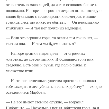
относительно мало людей, да и те в основном ближе к
подножию. На горе — огромная ледяная шапка, которую
видно буквально с восьмидесяти километров, и выше
границы леса там никто не обитает. — Он неожиданно
улыбнулся. — И там нет полярных медведей.
— Если это вершина горы, то океана там точно нет, —
сказала она. — И чем мы будем питаться?
— На горе десятки видов дичи — от огромных
животных до совсем мелких. И большинство из них
съедобно. Есть реки и ручьи, где полно рыбы. И
множество птиц.
— И эти воинственные существа просто так позволят
тебе заходить в лес, убивать и есть их добычу? — ехидно
осведомилась Марбови.
— Не все имеют атомное оружие, — возразил
Ниболанте. — Насколько я понял, обитатели горы, да и