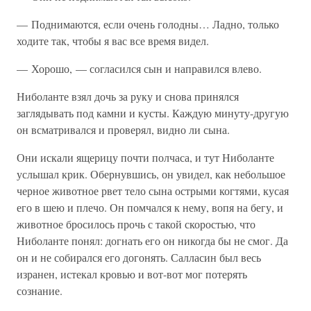
— Поднимаются, если очень голодны… Ладно, только
ходите так, чтобы я вас все время видел.
— Хорошо, — согласился сын и направился влево.
Ниболанте взял дочь за руку и снова принялся
заглядывать под камни и кусты. Каждую минуту-другую
он всматривался и проверял, видно ли сына.
Они искали ящерицу почти полчаса, и тут Ниболанте
услышал крик. Обернувшись, он увидел, как небольшое
черное животное рвет тело сына острыми когтями, кусая
его в шею и плечо. Он помчался к нему, вопя на бегу, и
животное бросилось прочь с такой скоростью, что
Ниболанте понял: догнать его он никогда бы не смог. Да
он и не собирался его догонять. Салласин был весь
изранен, истекал кровью и вот-вот мог потерять
сознание.