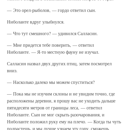
— Это орел-рыболов, — гордо ответил сын.
Ниболанте вдруг улыбнулся.
— Что тут смешного? — удивился Салласин.
— Мне придется тебе поверить, — ответил
Ниболанте. — Я-то местную фауну не изучал.
Салласин назвал двух других птиц, затем посмотрел
вниз.
— Насколько далеко мы можем спуститься?
— Пока мы не изучим склоны и не увидим точно, где
расположены деревни, я прошу вас не уходить дальше
пятидесяти метров от границы леса, — ответил
Ниболанте. Сын не мог скрыть разочарования, и
Ниболанте положил руку ему на плечо. — Когда ты чуть
подрастешь, и мы лучше узнаем эту гору, сможешь