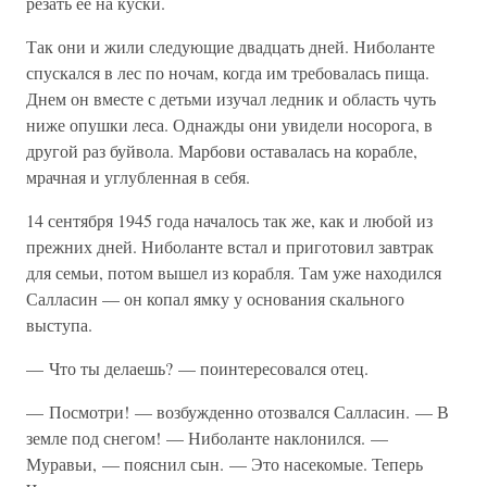
резать ее на куски.
Так они и жили следующие двадцать дней. Ниболанте
спускался в лес по ночам, когда им требовалась пища.
Днем он вместе с детьми изучал ледник и область чуть
ниже опушки леса. Однажды они увидели носорога, в
другой раз буйвола. Марбови оставалась на корабле,
мрачная и углубленная в себя.
14 сентября 1945 года началось так же, как и любой из
прежних дней. Ниболанте встал и приготовил завтрак
для семьи, потом вышел из корабля. Там уже находился
Салласин — он копал ямку у основания скального
выступа.
— Что ты делаешь? — поинтересовался отец.
— Посмотри! — возбужденно отозвался Салласин. — В
земле под снегом! — Ниболанте наклонился. —
Муравьи, — пояснил сын. — Это насекомые. Теперь