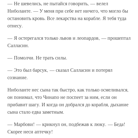
— Не шевелись, не пытайся говорить, — велел
Ниболанте. — У меня при себе нет ничего, что могло бы
остановить кровь. Все лекарства на корабле. Я тебя туда
отнесу.
— Я остерегался только львов и леопардов, — прошептал
Салласин.
— Помолчи. Не трать силы.
— Это был барсук, — сказал Салласин и потерял
сознание.
Ниболанте нес сына так быстро, как только осмеливался,
он понимал, что Чинапо не поспеет за ним, если он
прибавит шагу. И когда он добрался до корабля, дыхание
сына стало едва заметным.
— Марбови! — крикнул он, подбежав к люку. — Беда!
Скорее неси аптечку!