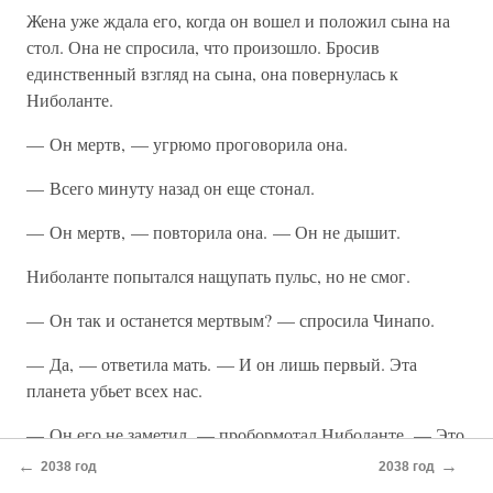
Жена уже ждала его, когда он вошел и положил сына на
стол. Она не спросила, что произошло. Бросив
единственный взгляд на сына, она повернулась к
Ниболанте.
— Он мертв, — угрюмо проговорила она.
— Всего минуту назад он еще стонал.
— Он мертв, — повторила она. — Он не дышит.
Ниболанте попытался нащупать пульс, но не смог.
— Он так и останется мертвым? — спросила Чинапо.
— Да, — ответила мать. — И он лишь первый. Эта
планета убьет всех нас.
— Он его не заметил, — пробормотал Ниболанте. — Это
было такое маленькое животное.
←
→
2038 год
2038 год