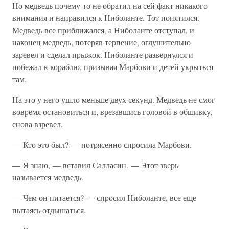
Но медведь почему-то не обратил на сей факт никакого
внимания и направился к Ниболанте. Тот попятился.
Медведь все приближался, а Ниболанте отступал, и
наконец медведь, потеряв терпение, оглушительно
заревел и сделал прыжок. Ниболанте развернулся и
побежал к кораблю, призывая Марбови и детей укрыться
там.
На это у него ушло меньше двух секунд. Медведь не смог
вовремя остановиться и, врезавшись головой в обшивку,
снова взревел.
— Кто это был? — потрясенно спросила Марбови.
— Я знаю, — вставил Салласин. — Этот зверь
называется медведь.
— Чем он питается? — спросил Ниболанте, все еще
пытаясь отдышаться.