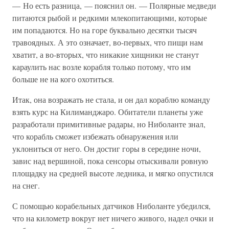
— Но есть разница, — пояснил он. — Полярные медведи
питаются рыбой и редкими млекопитающими, которые
им попадаются. Но на горе буквально десятки тысяч
травоядных. А это означает, во-первых, что пищи нам
хватит, а во-вторых, что никакие хищники не станут
караулить нас возле корабля только потому, что им
больше не на кого охотиться.
Итак, она возражать не стала, и он дал кораблю команду
взять курс на Килиманджаро. Обитатели планеты уже
разработали примитивные радары, но Ниболанте знал,
что корабль сможет избежать обнаружения или
уклониться от него. Он достиг горы в середине ночи,
завис над вершиной, пока сенсоры отыскивали ровную
площадку на средней высоте ледника, и мягко опустился
на снег.
С помощью корабельных датчиков Ниболанте убедился,
что на километр вокруг нет ничего живого, надел очки и