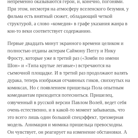
непременно оказываются герои, и, конечно, погонями.
При этом, несмотря на атмосферу вселенского безумия, у
фильма есть внятный сюжет, обладающий четкой
структурой, а слово «комедия» в графе указания жанра в
кои-то веки соответствует содержанию.
Первые двадцать минут экранного времени целиком и
полностью отданы актерам Саймону Пеггу и Нику
Фросту, которые уже в третий раз («Зомби по имени
Шон» и «Типа крутые легавые») встречаются на
съемочной площадке. И в третий раз продолжают валять
дурака, теперь изображая отчаянных гиков, свихнутых на
комиксах, Но с появлением пришельца Пола опытным
комедиантам приходится потесниться. Пришелец,
озвученный в русской версии Павлом Волей, ведет себя
очень естественно, и в какой-то момент забываешь, что
это всего лишь один большой спецэффект, трехмерная
модель. Анимация и мимика пришельца превосходны.
Он чувствует, он реагирует на изменение обстановки. А