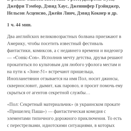
Джефри Тэмбор, Дэвид Хаус, Дженнифер Грэйнджер,
Нельсон Асценсио, Джейн Линч, Дэвид Кокнер и др.
1 ч. 44 мин.
Два английских великовозрастных болвана приезжают в
Америку, чтобы посетить известный фестиваль
фантастики, комиксов, а с недавнего времени и видеоигр
— «Comic-Con». Исполнив мечту детства, друзья решают
прокатиться по культовым для любого уфолога местам и
на пути к «Зоне-51» встречают пришельца,
Инопланетянин отзывается на имя Пол, носит джинсы,
сквернословит, дымит, как паровоз, и просит помочь ему
скрыться от агентов секретной службы…
«Пол: Секретный материальчик» (в украинском прокате
«Пришелец Паша») — фантастическая комедия с
элементами типичного дорожного приключения. То есть
с перестрелками, идиотскими ситуациями, в которых