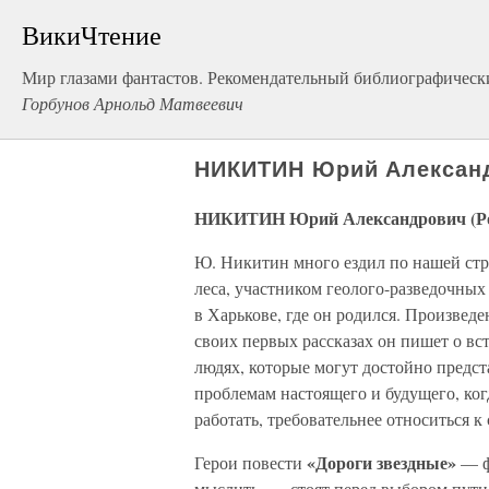
ВикиЧтение
Мир глазами фантастов. Рекомендательный библиографическ
Горбунов Арнольд Матвеевич
НИКИТИН Юрий Александр
НИКИТИН Юрий Александрович (Род.
Ю. Никитин много ездил по нашей стр
леса, участником геолого-разведочных
в Харькове, где он родился. Произвед
своих первых рассказах он пишет о вс
людях, которые могут достойно предста
проблемам настоящего и будущего, ко
работать, требовательнее относиться к 
«Дороги звездные»
Герои повести
— ф
мыслить, — стоят перед выбором пути