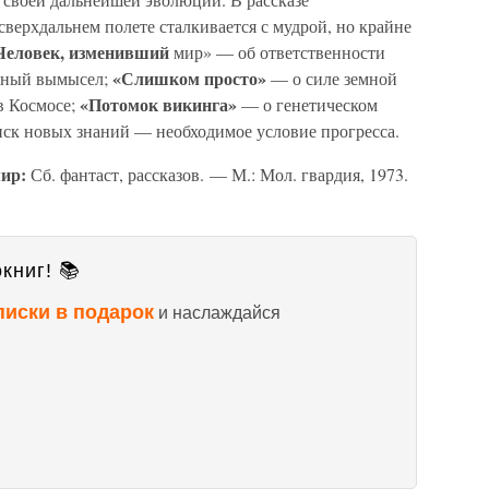
сверхдальнем полете сталкивается с мудрой, но крайне
Человек, изменивший
мир» — об ответственности
«Слишком просто»
енный вымысел;
— о силе земной
«Потомок викинга»
в Космосе;
— о генетическом
иск новых знаний — необходимое условие прогресса.
мир:
Сб. фантаст, рассказов. — М.: Мол. гвардия, 1973.
книг! 📚
писки в подарок
и наслаждайся