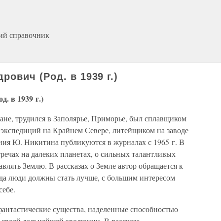
ий справочник
ович (Род. в 1939 г.)
 в 1939 г.)
ане, трудился в Заполярье, Приморье, был сплавщиком
 экспедиций на Крайнем Севере, литейщиком на заводе
ения Ю. Никитина публикуются в журналах с 1965 г. В
тречах на далеких планетах, о сильных талантливых
влять Землю. В рассказах о Земле автор обращается к
гда люди должны стать лучше, с большим интересом
себе.
антастические существа, наделенные способностью
 своей дальнейшей эволюции. В рассказе