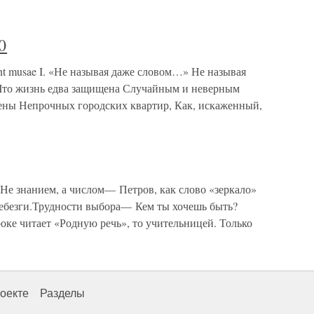
0
lent musae I. «Не называя даже словом…» Не называя
, Что жизнь едва защищена Случайным и неверным
ены Непрочных городских квартир, Как, искаженный,
анием, а числом— Петров, как слово «зеркало»
ебезги.Трудности выбора— Кем ты хочешь быть?
ке читает «Родную речь», то учительницей. Только
оекте
Разделы