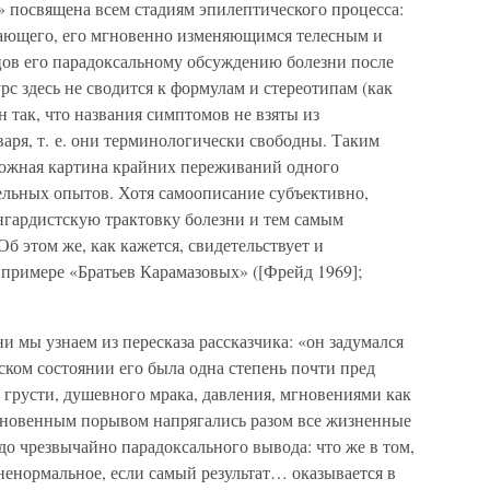
» посвящена всем стадиям эпилептического процесса:
ающего, его мгновенно изменяющимся телесным и
ов его парадоксальному обсуждению болезни после
рс здесь не сводится к формулам и стереотипам (как
н так, что названия симптомов не взяты из
аря, т. е. они терминологически свободны. Таким
евожная картина крайних переживаний одного
ельных опытов. Хотя самоописание субъективно,
нгардистскую трактовку болезни и тем самым
Об этом же, как кажется, свидетельствует и
 примере «Братьев Карамазовых» ([Фрейд 1969];
 мы узнаем из пересказа рассказчика: «он задумался
ском состоянии его была одна степень почти пред
 грусти, душевного мрака, давления, мгновениями как
ыкновенным порывом напрягались разом все жизненные
до чрезвычайно парадоксального вывода: что же в том,
ненормальное, если самый результат… оказывается в