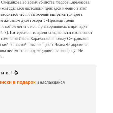
 Смердякова во время убийства Федора Карамазова.
тиком сделался настоящий припадок именно в этот
вориться что ли ты хочешь завтра на три дня в
ом же самом духе говорит: «Приходит день
и вот он летит с ног, притворившись, в припадке
 4, 8]. Интересно, что врачи-специалисты настаивают
я сомнения Ивана Карамазова в пользу Смердякова:
ский на настойчивые вопросы Ивана Федоровича
кова несомненна, и даже удивились вопросу „Не
“».
книг! 📚
писки в подарок
и наслаждайся