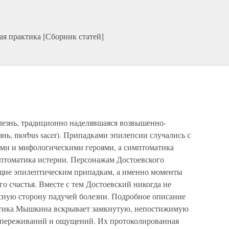
ая практика [Сборник статей]
лезнь, традиционно наделявшаяся возвышенно-
нь, morbus sacer). Припадками эпилепсии случались с
и и мифологическими героями, а симптоматика
птоматика истерии. Персонажам Достоевского
ие эпилептическим припадкам, а именно моменты
о счастья. Вместе с тем Достоевский никогда не
есную сторону падучей болезни. Подробное описание
птика Мышкина вскрывает замкнутую, непостижимую
 переживаний и ощущений. Их протоколированная