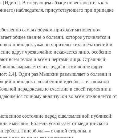
 [Идиот]. В следующем абзаце повествователь как
роннего) наблюдателя, присутствующего при припадке
собственно самая
падучая,
приходят мгновенно»
агает общее знание о болезни, которое уточняется и
ющих припадок ужасных зрительских впечатлений и
вение вдруг чрезвычайно искажается лицо, особенно
вают всем телом и всеми чертами лица. Страшный,
 вопль вырывается из груди; в этом вопле вдруг
диот: 2,4]. Один раз Мышкин размышляет о болезни и
зящий припадок с «особенной идеей», т. е. сложной
 Больной парадоксально счастлив в своей гармонии и
ддающейся точному анализу; он во всем отклоняется от
ственное состояние перед ошеломленной публикой:
венные мысли». Болезнь ускользает от медицинского
ипербола. Гипербола — с одной стороны, и
ься с чем-то ни на что не похожим.