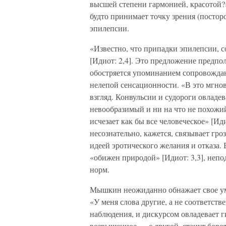
высшей степени гармонией, красотой?»
будто принимает точку зрения (посто
эпилепсии.
«Известно, что припадки эпилепсии, 
[Идиот: 2,4]. Это предложение предпол
обостряется упоминанием сопровожда
нелепой сенсационности. «В это мгно
взгляд. Конвульсии и судороги овладе
невообразимый и ни на что не похожий
исчезает как бы все человеческое» [И
несознательно, кажется, связывает гро
идеей эротического желания и отказа.
«обижен природой» [Идиот: 3,3], непо
норм.
Мышкин неожиданно обнажает свое ум
«У меня слова другие, а не соответст
наблюдения, и дискурсом овладевает г
возвышенное — с другой, станут борот