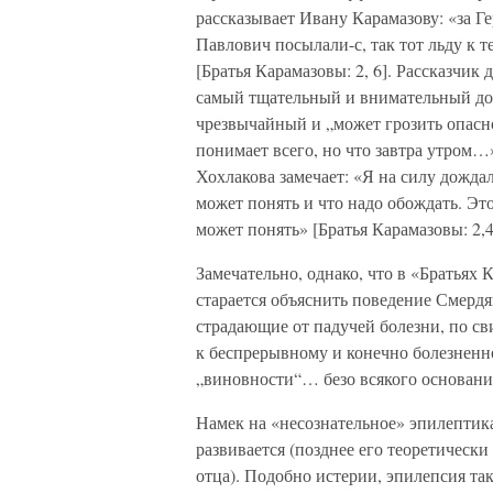
рассказывает Ивану Карамазову: «за Г
Павлович посылали-с, так тот льду к 
[Братья Карамазовы: 2, 6]. Рассказчик
самый тщательный и внимательный док
чрезвычайный и „может грозить опасно
понимает всего, но что завтра утром…»
Хохлакова замечает: «Я на силу дождал
может понять и что надо обождать. Это
может понять» [Братья Карамазовы: 2,4
Замечательно, однако, что в «Братьях
старается объяснить поведение Смердя
страдающие от падучей болезни, по св
к беспрерывному и конечно болезненн
„виновности“… безо всякого основания»
Намек на «несознательное» эпилептика
развивается (позднее его теоретическ
отца). Подобно истерии, эпилепсия та