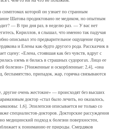
о симптомах которой он узнает по странным
нание Шатова продиктовано не медиком, но опытным
дит? — В три дня раз, в неделю раз. — У вас нет
егитесь, Кириллов, я слышал, что именно так падучая
обно описывал это предварительное ощущение пред
рдякова и Елены как-будто другого рода. Рассказчик в
 сцену: «Елена, стоявшая как без чувств, вдруг с
илась оземь и билась в страшных судорогах. Лицо ее
ей болезни» [Униженные и оскорбленные: 2,4], «она
ед, беспамятство, припадок, жар, горячка связываются
, другие очень жестокие» — происходят без высших
мазовым доктор «стал было лечить, но оказалось,
амазовы: 1,6]. Эпилепсия описывается не только со
также специалистов-докторов. Докторские рассуждения
нно медицинский подход к болезни поверхностен,
иближает к пониманию ее природы. Смердяков