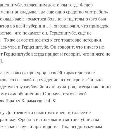
ерценштубе, за здешним доктором тогда Федор
темени прикладывал, да еще одно средство употребил»
 докладывает: «осмотрев больного тщательно (это был
тор во всей губернии…), он заключил, что припадок
стью“,что покамест он, Герценштубе, еще не
. То же самое относится к его трактовке истерики.
ась утра и Герценштубе. Он говорит, что ничего не
т Герценштубе всегда придет и говорит, что ничего не
].
 Карамазовых» прокурор в своей характеристике
кова со ссылкой на суждение психиатров: «Сильно
идетельству глубочайших психиатров, всегда наклонны
ому самообвинению. Они мучатся от своей
 [Братья Карамазовы: 4, 8].
 у Достоевского симптоматичен, но далее не
и разовьет Фрейд в истолковании мотива убийства
кже знает случаи притворства. Так, неоднозначным