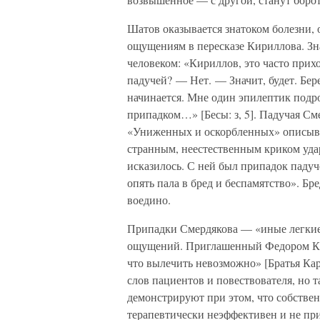
Шатов оказывается знатоком болезни, 
ощущениям в пересказе Кириллова. З
человеком: «Кириллов, это часто прихо
падучей? — Нет. — Значит, будет. Бер
начинается. Мне один эпилептик подр
припадком…» [Бесы: з, 5]. Падучая Сме
«Униженных и оскорбленных» описывает
странным, неестественным криком удар
исказилось. С ней был припадок падуч
опять пала в бред и беспамятство». Бр
воедино.
Припадки Смердякова — «иные легкие
ощущений. Приглашенный Федором Кара
что вылечить невозможно» [Братья Кар
слов пациентов и повествователя, но 
демонстрируют при этом, что собстве
терапевтически неэффективен и не пр