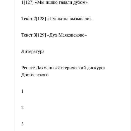
1[127] «Мы ишшо гадали духом»
Текст 2[128] «Пушкина вызывали»
Текст З[129] «Дух Маяковсково»
Литература
Ренате Лахманн «Истерический дискурс»
Достоевского
1
2
3