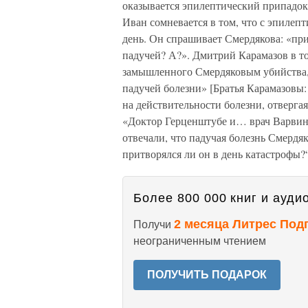
оказывается эпилептический припадок
Иван сомневается в том, что с эпилеп
день. Он спрашивает Смердякова: «прит
падучей? А?». Дмитрий Карамазов в т
замышленного Смердяковым убийства, 
падучей болезни» [Братья Карамазовы:
на действительности болезни, отверга
«Доктор Герценштубе и… врач Варвин
отвечали, что падучая болезнь Смердя
притворялся ли он в день катастрофы?
Более 800 000 книг и аудио
2 месяца Литрес Под
Получи
неограниченным чтением
ПОЛУЧИТЬ ПОДАРОК