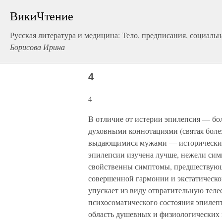
ВикиЧтение
Русская литература и медицина: Тело, предписания, социальн
Борисова Ирина
4
4
В отличие от истерии эпилепсия — бо
духовными коннотациями (святая болез
выдающимися мужами — историческим
эпилепсии изучена лучше, нежели сим
свойственны симптомы, предшествующ
совершенной гармонии и экстатическог
упускает из виду отвратительную тел
психосоматического состояния эпиле
область душевных и физиологических