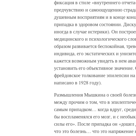
фиксация в стиле «внутреннего отчета
предчувствию и самоощущению страд
душевным восприятиям и в конце конц
припадка в здоровом состоянии. Диску
иногда в случае истерики). Он построе
медицинского и психологического слов
образом развивается беспокойная, тр
индивида, его экстатических и унизит
кажется возможным увидеть в нем ава
установить его объективное значение. 
фрейдовское толкование эпилепсии на
написано в 1928 году).
Размышления Мышкина о своей болезни
между прочим о том, что в эпилептиче
самым припадком… когда вдруг, среди
бы воспламенялся его мозг, и с необ
силы его». После припадка он «дошел 
что это болезнь… что это напряжение 