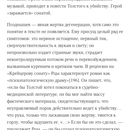
музыкой, приводит в повести Толстого к убийству. Герой
«заражается» сонатой.
Позднышев — явная жертва дегенерации, хотя само это
понятие в тексте не появляется. Ему присущ целый ряд ее
симптомов: это нервное истощение, нервный тик,
сверхчувствительность к звукам и свету; он
непроизвольно издает странные звуки, страдает
неконтролируемым потоком речи и перевозбуждением,
вызванным курением и крепким чаем. В рецензии на
«Крейцерову сонату» Рцы характеризует роман как
«психопатологическую драму»[196]. Он пишет, что,
«если бы Толстой хотел покопаться в судебно-
медицинской литературе, он бы мог найти массу
фактического материала, свидетельствующего, что
неуправляемый порок действительно ведет к убийству…
что рука, только что ласкавшая свою жертву, тянется к
горлу, чтобы задушить ее. <…> Если бы он это сделал, —
продолжает Рцы, — он бы создал психопатологическую