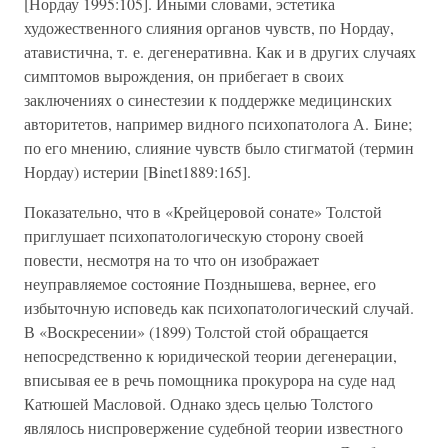
[Нордау 1995:105]. Иными словами, эстетика
художественного слияния органов чувств, по Нордау,
атавистична, т. е. дегенеративна. Как и в других случаях
симптомов вырождения, он прибегает в своих
заключениях о синестезии к поддержке медицинских
авторитетов, например видного психопатолога А. Бине;
по его мнению, слияние чувств было стигматой (термин
Нордау) истерии [Binet1889:165].
Показательно, что в «Крейцеровой сонате» Толстой
приглушает психопатологическую сторону своей
повести, несмотря на то что он изображает
неуправляемое состояние Позднышева, вернее, его
избыточную исповедь как психопатологический случай.
В «Воскресении» (1899) Толстой стой обращается
непосредственно к юридической теории дегенерации,
вписывая ее в речь помощника прокурора на суде над
Катюшей Масловой. Однако здесь целью Толстого
являлось ниспровержение судебной теории известного