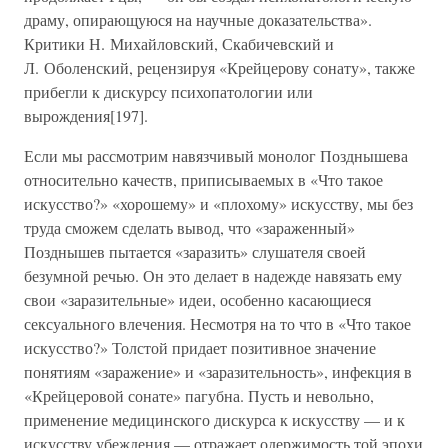
драму, опирающуюся на научные доказательства».
Критики Н. Михайловский, Скабичевский и
Л. Оболенский, рецензируя «Крейцерову сонату», также
прибегли к дискурсу психопатологии или
вырождения[197].
Если мы рассмотрим навязчивый монолог Позднышева
относительно качеств, приписываемых в «Что такое
искусство?» «хорошему» и «плохому» искусству, мы без
труда сможем сделать вывод, что «зараженный»
Позднышев пытается «заразить» слушателя своей
безумной речью. Он это делает в надежде навязать ему
свои «заразительные» идеи, особенно касающиеся
сексуального влечения. Несмотря на то что в «Что такое
искусство?» Толстой придает позитивное значение
понятиям «заражение» и «заразительность», инфекция в
«Крейцеровой сонате» пагубна. Пусть и невольно,
применение медицинского дискурса к искусству — и к
искусству убеждения — отражает одержимость той эпохи