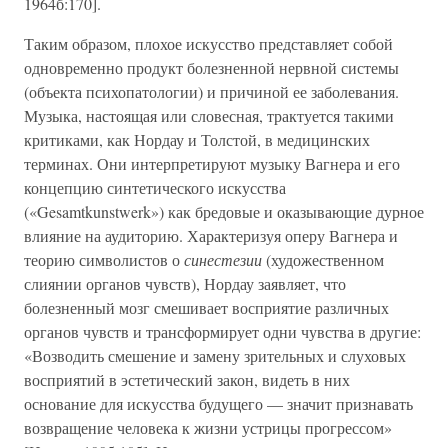
1964б:170].
Таким образом, плохое искусство представляет собой
одновременно продукт болезненной нервной системы
(объекта психопатологии) и причиной ее заболевания.
Музыка, настоящая или словесная, трактуется такими
критиками, как Нордау и Толстой, в медицинских
терминах. Они интерпретируют музыку Вагнера и его
концепцию синтетического искусства
(«Gesamtkunstwerk») как бредовые и оказывающие дурное
влияние на аудиторию. Характеризуя оперу Вагнера и
теорию символистов о
синестезии
(художественном
слиянии органов чувств), Нордау заявляет, что
болезненный мозг смешивает восприятие различных
органов чувств и трансформирует одни чувства в другие:
«Возводить смешение и замену зрительных и слуховых
восприятий в эстетический закон, видеть в них
основание для искусства будущего — значит признавать
возвращение человека к жизни устрицы прогрессом»