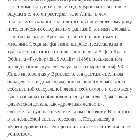
этого момента почти целый год) у Вронского возникает
ощущение, что он растерзал тело Анны, в чем
проявляется склонность Толстого к специфическому роду
патологических сексуальных фантазий. Иными словами,
Толстой заражает Вронского своими навязчивыми
мыслями. Сходные фантазии широко представлены в
трактате известного сексолога конца века Р. фон Крафт-
Эббинга «Psychopathia Sexualis» (1886), посвященном
исследованию случаев сексуального вырождения[198].
Лишь мгновенная у Вронского, эта фантазия целиком
овладевает Позднышевым, описывающим в рассказе о
собственной сексуальной жизни себя самого и свою жену
как «взаимных сообщников преступления». Даже такая
физическая деталь, как «дрожащая челюсть»,
свидетельствующая о мучительном состоянии Вронского
в описываемой сцене, переходит к Позднышеву в
«Крейцеровой сонате» при описании его состояния перед
убийством.