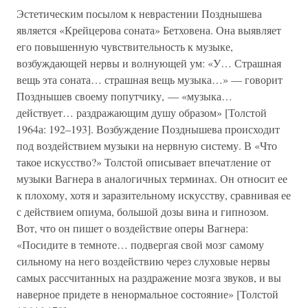
Эстетическим посылом к неврастении Позднышева
является «Крейцерова соната» Бетховена. Она выявляет
его повышенную чувствительность к музыке,
возбуждающей нервы и волнующей ум: «У… Страшная
вещь эта соната… страшная вещь музыка…» — говорит
Позднышев своему попутчику, — «музыка…
действует… раздражающим душу образом» [Толстой
1964а: 192–193]. Возбуждение Позднышева происходит
под воздействием музыки на нервную систему. В «Что
такое искусство?» Толстой описывает впечатление от
музыки Вагнера в аналогичных терминах. Он относит ее
к плохому, хотя и заразительному искусству, сравнивая ее
с действием опиума, большой дозы вина и гипнозом.
Вот, что он пишет о воздействие оперы Вагнера:
«Посидите в темноте… подвергая свой мозг самому
сильному на него воздействию через слуховые нервы
самых рассчитанных на раздражение мозга звуков, и вы
наверное придете в ненормальное состояние» [Толстой