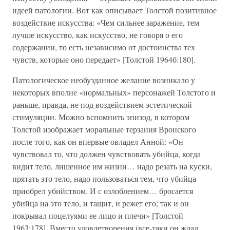
идеей патологии. Вот как описывает Толстой позитивное
воздействие искусства: «Чем сильнее заражение, тем
лучше искусство, как искусство, не говоря о его
содержании, то есть независимо от достоинства тех
чувств, которые оно передает» [Толстой 1964б:180].
Патологическое необузданное желание возникало у
некоторых вполне «нормальных» персонажей Толстого и
раньше, правда, не под воздействием эстетической
стимуляции. Можно вспомнить эпизод, в котором
Толстой изображает моральные терзания Вронского
после того, как он впервые овладел Анной: «Он
чувствовал то, что должен чувствовать убийца, когда
видит тело, лишенное им жизни… надо резать на куски,
прятать это тело, надо пользоваться тем, что убийца
приобрел убийством. И с озлоблением… бросается
убийца на это тело, и тащит, и режет его; так и он
покрывал поцелуями ее лицо и плечи» [Толстой
1963:178]. Вместо удовлетворения (все-таки он ждал