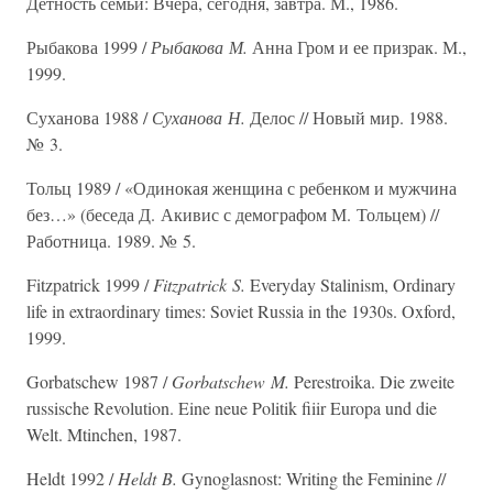
Детность семьи: Вчера, сегодня, завтра. М., 1986.
Рыбакова 1999 /
Рыбакова М.
Анна Гром и ее призрак. М.,
1999.
Суханова 1988 /
Суханова Н.
Делос // Новый мир. 1988.
№ 3.
Тольц 1989 / «Одинокая женщина с ребенком и мужчина
без…» (беседа Д. Акивис с демографом М. Тольцем) //
Работница. 1989. № 5.
Fitzpatrick 1999 /
Fitzpatrick S.
Everyday Stalinism, Ordinary
life in extraordinary times: Soviet Russia in the 1930s. Oxford,
1999.
Gorbatschew 1987 /
Gorbatschew M.
Perestroika. Die zweite
russische Revolution. Eine neue Politik fiiir Europa und die
Welt. Mtinchen, 1987.
Heldt 1992 /
Heldt B.
Gynoglasnost: Writing the Feminine //