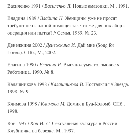
Василенко 1991 /
Василенко Л.
Новые амазонки. М., 1991.
Владина 1989 /
Владина Н.
Женщины уже не просят —
требуют неотложной помощи: так что же для них аборт:
операция или пытка? // Семья. 1989. № 23.
Денежкина 2002 /
Денежкина И.
Дай мне (Song for
Lovers). СПб.; М., 2002.
Елагина 1990 /
Елагина Р.
Вьючно-сумчатоломовое //
Работница. 1990. № 8.
Калашникова 1998 /
Калашникова В.
Ностальгия // Звезда.
1998. № 9.
Климова 1998 /
Климова М.
Домик в Буа-Коломб. СПб.,
1998.
Кон 1997 /
Кон И. С.
Сексуальная культура в России:
Клубничка на березке. М., 1997.