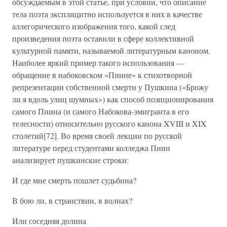
обсуждаемым в этой статье, при условии, что описание
тела поэта эксплицитно используется в них в качестве
аллегорического изображения того, какой след
произведения поэта оставили в сфере коллективной
культурной памяти, называемой литературным каноном.
Наиболее яркий пример такого использования —
обращение в набоковском «Пнине» к стихотворной
репрезентации собственной смерти у Пушкина («Брожу
ли я вдоль улиц шумных») как способ позиционирования
самого Пнина (и самого Набокова-эмигранта в его
телесности) относительно русского канона XVIII и XIX
столетий[72]. Во время своей лекции по русской
литературе перед студентами колледжа Пнин
анализирует пушкинские строки:
И где мне смерть пошлет судьбина?
В бою ли, в странствии, в волнах?
Или соседняя долина