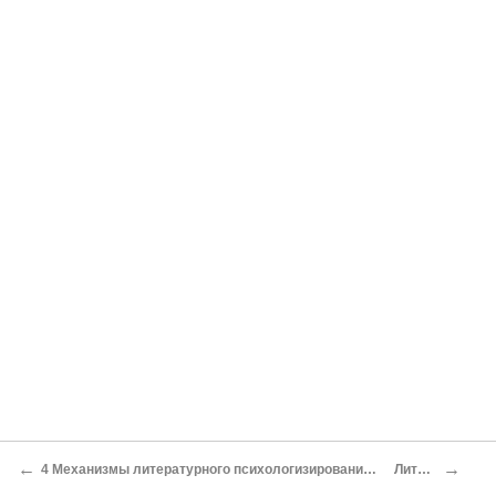
←
→
4 Механизмы литературного психологизирования в романе Достоевского «Бедные люди»
Литература