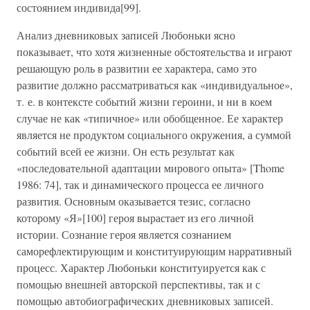
состоянием индивида[99].
Анализ дневниковых записей Любоньки ясно
показывает, что хотя жизненные обстоятельства и играют
решающую роль в развитии ее характера, само это
развитие должно рассматриваться как «индивидуальное»,
т. е. в контексте событий жизни героини, и ни в коем
случае не как «типичное» или обобщенное. Ее характер
является не продуктом социального окружения, а суммой
событий всей ее жизни. Он есть результат как
«последовательной адаптации мирового опыта» [Thome
1986: 74], так и динамического процесса ее личного
развития. Основным оказывается тезис, согласно
которому «Я»[100] героя вырастает из его личной
истории. Сознание героя является сознанием
саморефлектирующим и конституирующим нарративный
процесс. Характер Любоньки конституируется как с
помощью внешней авторской перспективы, так и с
помощью автобиографических дневниковых записей.