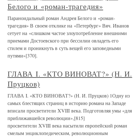
Белого и «роман-трагедия»
Параноидальный роман Андрея Белого и «роман-
трагедия» В своем отклике на «Петербург» Вяч. Иванов
сетует на «слишком частое злоупотребление внешними
приемами Достоевского при бессилии овладеть его
стилем и проникнуть в суть вещей его заповедными
путями»[370].
ГЛАВА I. «КТО ВИНОВАТ?» (Н. И.
Пруцков)
ГЛАВА I. «КТО ВИНОВАТ?» (Н. И. Пруцков) 1Одну из
самых блестящих страниц в историю романа на Западе
вписали просветители XVIII века. Подготовляя умы «для
приближавшейся революции»,[815]
просветители XVIII века насытили европейский роман
смелым энциклопедическим, революционным