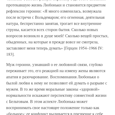
протекавшую жизнь Любоньки и становится предметом
рефлексии героини: «Я много изменилась, возмужала
после встречи с Вольдемаром; его огненная, деятельная
натура, беспрестанно занятая, трогает все внутренние
струны, касается всех сторон бытия. Сколько новых
вопросов возникло в душе моей! Сколько вещей простых,
обыденных, на которые я прежде вовсе не смотрела,
заставляют меня теперь думать» [Герцен 1954–1966 IV:
183].
Муж героини, узнавший о ее любовной связи, глубоко
переживает это, его реакцией на измену жены являются
апатия и разочарование. Воспоминания Любоньки о
былой любви к нему не позволяют ей думать о разрыве с
мужем. В то же время моральные законы «здоровой»
нормальности искажают перспективу совместной жизни
с Бельтовым. В этом аспекте Любонька может
воспринимать свое настоящее положение только как
«больное»; ее конфликт выливается в презрение к себе