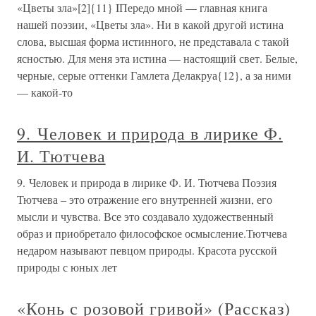
«Цветы зла»[2]{11} IПередо мной — главная книга
нашей поэзии, «Цветы зла». Ни в какой другой истина
слова, высшая форма истинного, не представала с такой
ясностью. Для меня эта истина — настоящий свет. Белые,
черные, серые оттенки Гамлета Делакруа{12}, а за ними
— какой-то
9. Человек и природа в лирике Ф.
И. Тютчева
9. Человек и природа в лирике Ф. И. Тютчева Поэзия
Тютчева – это отражение его внутренней жизни, его
мысли и чувства. Все это создавало художественный
образ и приобретало философское осмысление.Тютчева
недаром называют певцом природы. Красота русской
природы с юных лет
«Конь с розовой гривой» (Рассказ)