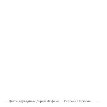
←
→
Цветы неувядные (Лирика Фофанова)
Встречи с Брюсовым