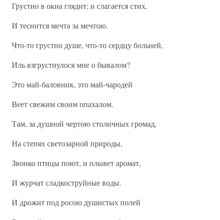
Грустно в окна глядит; и слагается стих,
И теснится мечта за мечтою.
Что-то грустно душе, что-то сердцу больней,
Иль взгрустнулося мне о бывалом?
Это май-баловник, это май-чародей
Веет свежим своим опахалом.
Там, за душной чертою столичных громад,
На степях светозарной природы,
Звонко птицы поют, и плывет аромат,
И журчат сладкоструйные воды.
И дрожит под росою душистых полей