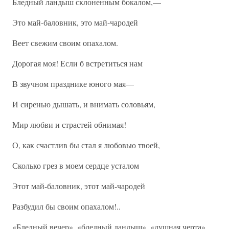
Бледный ландыш склоненным бокалом,—
Это май-баловник, это май-чародей
Веет свежим своим опахалом.
Дорогая моя! Если б встретиться нам
В звучном празднике юного мая—
И сиренью дышать, и внимать соловьям,
Мир любви и страстей обнимая!
О, как счастлив бы стал я любовью твоей,
Сколько грез в моем сердце усталом
Этот май-баловник, этот май-чародей
Разбудил бы своим опахалом!..
«Бледный вечер», «бледный ландыш», «душная черта»,