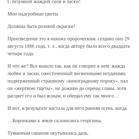
С безумной жаждой снов и ласки!
Мои надгробные цветы
Должны быть розовой окраски!
Произведение это я нахожу пророческим: создано оно 29
августа 1886 года, т. е., когда автору было всего двадцать
четыре года.
И что же? Все вышло так, как он говорит в нем: жажда
любви и ласки, ожесточенный жизненными неудачами,
подверженный страшному «виноградному пороку», пал
он «жертвою тщеты», не доживи до серены славы, хотя
расцвет его и был ясным, и обещал ему так много…
И вот, в результате настала для него ранняя осень, когда
…Коронками к земле склонились георгины,
Туманным саваном окутывалась даль,