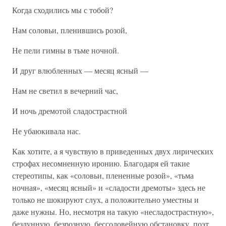
Когда сходились мы с тобой?
Нам соловьи, пленившись розой,
Не пели гимны в тьме ночной.
И друг влюбленных — месяц ясный —
Нам не светил в вечерний час,
И ночь дремотой сладострастной
Не убаюкивала нас.
Как хотите, а я чувствую в приведенных двух лирических
строфах несомненную иронию. Благодаря ей такие
стереотипы, как «соловьи, плененные розой», «тьма
ночная», «месяц ясный» и «сладости дремоты» здесь не
только не шокируют слух, а положительно уместны и
даже нужны. Но, несмотря на такую «несладострастную»,
безлунную, безрозную, бессоловейную обстановку, поэт