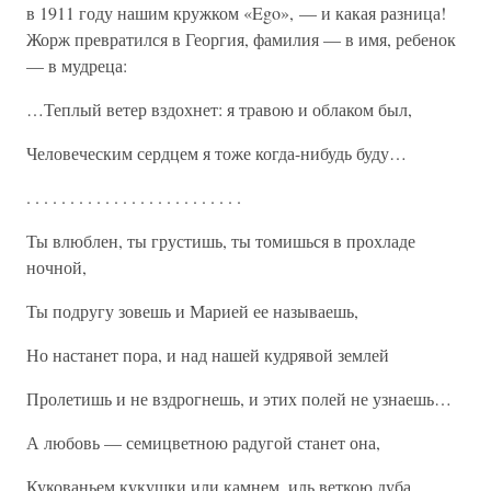
в 1911 году нашим кружком «Ego», — и какая разница!
Жорж превратился в Георгия, фамилия — в имя, ребенок
— в мудреца:
…Теплый ветер вздохнет: я травою и облаком был,
Человеческим сердцем я тоже когда-нибудь буду…
. . . . . . . . . . . . . . . . . . . . . . . . .
Ты влюблен, ты грустишь, ты томишься в прохладе
ночной,
Ты подругу зовешь и Марией ее называешь,
Но настанет пора, и над нашей кудрявой землей
Пролетишь и не вздрогнешь, и этих полей не узнаешь…
А любовь — семицветною радугой станет она,
Кукованьем кукушки или камнем, иль веткою дуба,