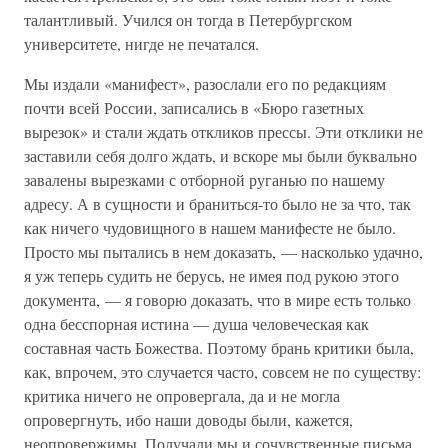
талантливый. Учился он тогда в Петербургском
университете, нигде не печатался.
Мы издали «манифест», разослали его по редакциям
почти всей России, записались в «Бюро газетных
вырезок» и стали ждать откликов прессы. Эти отклики не
заставили себя долго ждать, и вскоре мы были буквально
завалены вырезками с отборной руганью по нашему
адресу. А в сущности и браниться-то было не за что, так
как ничего чудовищного в нашем манифесте не было.
Просто мы пытались в нем доказать, — насколько удачно,
я уж теперь судить не берусь, не имея под рукою этого
документа, — я говорю доказать, что в мире есть только
одна бесспорная истина — душа человеческая как
составная часть Божества. Поэтому брань критики была,
как, впрочем, это случается часто, совсем не по существу:
критика ничего не опровергала, да и не могла
опровергнуть, ибо наши доводы были, кажется,
неопровержимы. Получали мы и сочувственные письма