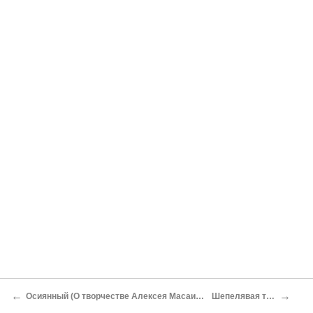
←
→
Осиянный (О творчестве Алексея Масаинова)
Шепелявая тень