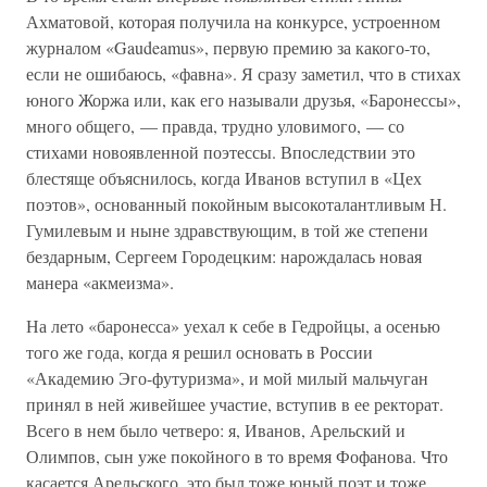
Ахматовой, которая получила на конкурсе, устроенном
журналом «Gaudeamus», первую премию за какого-то,
если не ошибаюсь, «фавна». Я сразу заметил, что в стихах
юного Жоржа или, как его называли друзья, «Баронессы»,
много общего, — правда, трудно уловимого, — со
стихами новоявленной поэтессы. Впоследствии это
блестяще объяснилось, когда Иванов вступил в «Цех
поэтов», основанный покойным высокоталантливым Н.
Гумилевым и ныне здравствующим, в той же степени
бездарным, Сергеем Городецким: нарождалась новая
манера «акмеизма».
На лето «баронесса» уехал к себе в Гедройцы, а осенью
того же года, когда я решил основать в России
«Академию Эго-футуризма», и мой милый мальчуган
принял в ней живейшее участие, вступив в ее ректорат.
Всего в нем было четверо: я, Иванов, Арельский и
Олимпов, сын уже покойного в то время Фофанова. Что
касается Арельского, это был тоже юный поэт и тоже