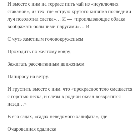
И вместе с ним на террасе пить чай из «неуклюжих
стаканов», из тех, где «струю крутого кипятка последний
луч позолотил слегка»… И — «проплывающие облака
воображать большими парусами»… И —
С чуть заметным головокруженьем
Проходить по желтому ковру,
Зажигать рассчитанным движеньем
Папиросу на ветру.
И грустить вместе с ним, что «прекрасное тело смешается
с горстью песка, и слезы в родной океан возвратятся
назад…»
В его садах, «садах неведомого халифата», где
Очарованная одалиска