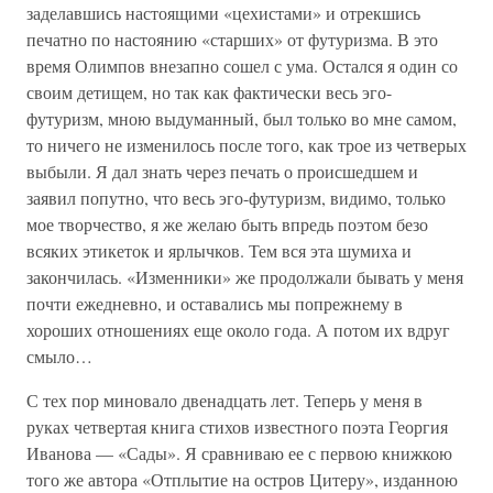
заделавшись настоящими «цехистами» и отрекшись
печатно по настоянию «старших» от футуризма. В это
время Олимпов внезапно сошел с ума. Остался я один со
своим детищем, но так как фактически весь эго-
футуризм, мною выдуманный, был только во мне самом,
то ничего не изменилось после того, как трое из четверых
выбыли. Я дал знать через печать о происшедшем и
заявил попутно, что весь эго-футуризм, видимо, только
мое творчество, я же желаю быть впредь поэтом безо
всяких этикеток и ярлычков. Тем вся эта шумиха и
закончилась. «Изменники» же продолжали бывать у меня
почти ежедневно, и оставались мы попрежнему в
хороших отношениях еще около года. А потом их вдруг
смыло…
С тех пор миновало двенадцать лет. Теперь у меня в
руках четвертая книга стихов известного поэта Георгия
Иванова — «Сады». Я сравниваю ее с первою книжкою
того же автора «Отплытие на остров Цитеру», изданною