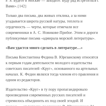
P. S. Будете в Москве — заходите. Буду рад встретиться с
Вами».{142}
Только два письма, два живых отклика, а за ними
угадывается широта русской натуры, теплота и
сердечность — черты, которые отмечали все
современники в А. С. Новикове-Прибое. Этим и дороги
публикуемые письма «адмирала морской литературы».
«Вам удастся много сделать в литературе…»
Письма Константина Федина В. Юрезанскому относятся
к первым годам деятельности молодого издательства
советских писателей «Круг», основанного на артельных
началах. К. Федин являлся тогда членом его правления и
одним из редакторов.
Издательство «Круг» в ту пору пропагандировало
произведения современных русских писателей и
стремилось объединить их под своей эгидой. И