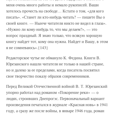
меня очень много работы и немало рукописей. Ваши
хотелось прочесть на свободе… Кстати о том, «для кого
писать». «Станет ли кто-нибудь читать? — пишете Вы о
своей книге. — Нынче читателя никто не видел в глаза».
«Нужно ли кому-нибудь то, что мы делаем?», — это
вопрос праздный. Я знаю только, что всякую хорошую
книгу найдет тот, кому она нужна. Найдет и Вашу, в этом
я не сомневаюсь».{143}
Редакторское чутье не обмануло К. Федина. Книги В.
Юрезанского нашли читателя не только в нашей стране,
но и далеко за ее пределами, когда писатель посвятил
свое творчество показу образов современников.
Перед Великой Отечественной войной В. Т. Юрезанский
упорно работал над романом «Покорение реки» — о
людях, строивших Днепрогэс. Первоначальный вариант
произведения печатался в журнале «Красная новь» в 1941
году, а сразу же после войны, в январе 1946 года, роман