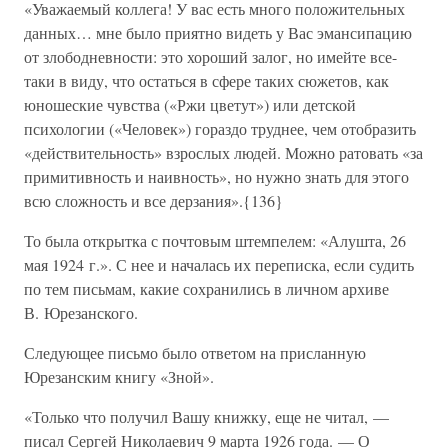
«Уважаемый коллега! У вас есть много положительных
данных… мне было приятно видеть у Вас эмансипацию
от злободневности: это хороший залог, но имейте все-
таки в виду, что остаться в сфере таких сюжетов, как
юношеские чувства («Ржи цветут») или детской
психологии («Человек») гораздо труднее, чем отобразить
«действительность» взрослых людей. Можно ратовать «за
примитивность и наивность», но нужно знать для этого
всю сложность и все дерзания».{136}
То была открытка с почтовым штемпелем: «Алушта, 26
мая 1924 г.». С нее и началась их переписка, если судить
по тем письмам, какие сохранились в личном архиве
В. Юрезанского.
Следующее письмо было ответом на присланную
Юрезанским книгу «Зной».
«Только что получил Вашу книжку, еще не читал, —
писал Сергей Николаевич 9 марта 1926 года. — О