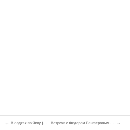
←
→
В лодках по Яику {130}
Встречи с Федором Панферовым {144}