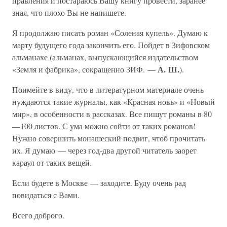
правления и постараюсь Вашу книгу провести, заранее
зная, что плохо Вы не напишете.
Я продолжаю писать роман «Соленая купель». Думаю к
марту будущего года закончить его. Пойдет в Зифовском
альманахе (альманах, выпускающийся издательством
А. Ш.
«Земля и фабрика», сокращенно ЗИФ. —
).
Поимейте в виду, что в литературном материале очень
нуждаются такие журналы, как «Красная новь» и «Новый
мир», в особенности в рассказах. Все пишут романы в 80
—100 листов. С ума можно сойти от таких романов!
Нужно совершить монашеский подвиг, чтоб прочитать
их. Я думаю — через год-два другой читатель заорет
караул от таких вещей.
Если будете в Москве — заходите. Буду очень рад
повидаться с Вами.
Всего доброго.