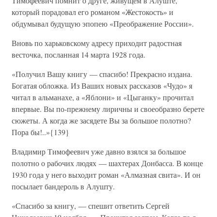
Тимофеевич помнит о друге, живущем в Алуште,
который порадовал его романом «Жестокость» и
обдумывал будущую эпопею «Преображение России».
Вновь по харьковскому адресу приходит радостная
весточка, посланная 14 марта 1928 года.
«Получил Вашу книгу — спасибо! Прекрасно издана.
Богатая обложка. Из Ваших новых рассказов «Чудо» я
читал в альманахе, а «Яблони» и «Цыганку» прочитал
впервые. Вы по-прежнему лиричны и своеобразно берете
сюжеты. А когда же засядете Вы за большое полотно?
Пора бы!..»{139}
Владимир Тимофеевич уже давно взялся за большое
полотно о рабочих людях — шахтерах Донбасса. В конце
1930 года у него выходит роман «Алмазная свита». И он
посылает бандероль в Алушту.
«Спасибо за книгу, — спешит ответить Сергей