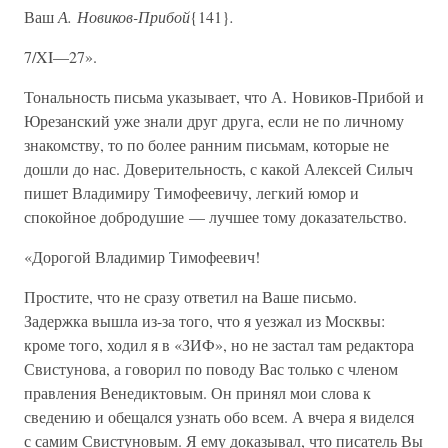
Ваш
А. Новиков-Прибой
{141}
.
7/XI—27».
Тональность письма указывает, что А. Новиков-Прибой и
Юрезанский уже знали друг друга, если не по личному
знакомству, то по более ранним письмам, которые не
дошли до нас. Доверительность, с какой Алексей Силыч
пишет Владимиру Тимофеевичу, легкий юмор и
спокойное добродушие — лучшее тому доказательство.
«Дорогой Владимир Тимофеевич!
Простите, что не сразу ответил на Ваше письмо.
Задержка вышла из-за того, что я уезжал из Москвы:
кроме того, ходил я в «ЗИФ», но не застал там редактора
Свистунова, а говорил по поводу Вас только с членом
правления Венедиктовым. Он принял мои слова к
сведению и обещался узнать обо всем. А вчера я виделся
с самим Свистуновым. Я ему доказывал, что писатель Вы