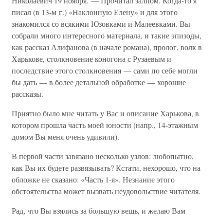
Николаевич 19 ноября. — Прочитал залпом. Когда-то я
писал (в 13-м г.) «Наклонную Елену» и для этого
знакомился со всякими Юзовками и Малеевками. Вы
собрали много интересного материала, и такие эпизоды,
как рассказ Алифанова (в начале романа), пролог, волк в
Харькове, столкновение коногона с Рузаевым и
последствие этого столкновения — сами по себе могли
бы дать — в более детальной обработке — хорошие
рассказы.
Приятно было мне читать у Вас и описание Харькова, в
котором прошла часть моей юности (напр., 14-этажным
домом Вы меня очень удивили).
В первой части завязано несколько узлов: любопытно,
как Вы их будете развязывать? Кстати, нехорошо, что на
обложке не сказано: «Часть 1-я». Незнание этого
обстоятельства может вызвать неудовольствие читателя.
Рад, что Вы взялись за большую вещь, и желаю Вам