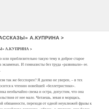
АССКАЗЫ» А.КУПРИНА >
Ы» А.КУПРИНА >
ю или приблизительно такую тему в доброе старое
 экзаменах. И гимназисты без труда «развивали» ее.
.
зм так же бесспорен? Я далеко не уверен, – в тех
тносится к чтению новейшей «беллетристики».
ика необычайно свежа и остра, допустим, что она
льствия от нее мало. Читаешь, зевая и морщась,
ой обязанности, переходя от одной неуклюжей фразы к
го назойливо лезущего «образа» к другому, еще более