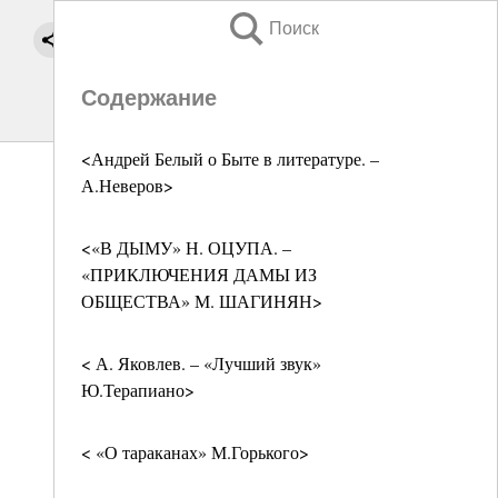
Поиск
Содержание
<Андрей Белый о Быте в литературе. –
А.Неверов>
<«В ДЫМУ» Н. ОЦУПА. –
«ПРИКЛЮЧЕНИЯ ДАМЫ ИЗ
ОБЩЕСТВА» М. ШАГИНЯН>
< А. Яковлев. – «Лучший звук»
Ю.Терапиано>
< «О тараканах» М.Горького>