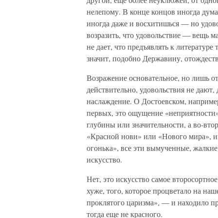
нелепому. В конце концов иногда думае
иногда даже и восхитишься — но удово
возразить, что удовольствие — вещь м
не дает, что предъявлять к литератур
значит, подобно Державину, отождеств
Возражение основательное, но лишь о
действительно, удовольствия не дают, 
наслаждение. О Достоевском, например,
первых, это ощущение «неприятности» 
глубины или значительности, а во-втор
«Красной нови» или «Нового мира», и
огонька», все эти вымученные, жалкие
искусство.
Нет, это искусство самое второсортное
хуже, того, которое процветало на на
проклятого царизма», — и находило п
тогда еще не красного.