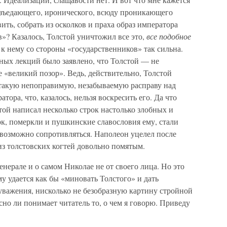
азъедающего, иронического, всюду проникающего
ить, собрать из осколков и праха образ императора
»? Казалось, Толстой уничтожил все это,
все подобное
к нему со стороны «государственников» так сильна.
ных лекций было заявлено, что Толстой — не
е «великий позор». Ведь, действительно, Толстой
такую непоправимую, незабываемую расправу над
ора, что, казалось, нельзя воскресить его. Да что
ой написал несколько строк настолько злобных и
рк, померкли и пушкинские славословия ему, стали
возможно сопротивляться. Наполеон уцелел после
из толстовских когтей довольно помятым.
нерале и о самом Николае не от своего лица. Но это
му удается как бы «миновать Толстого» и дать
уважения, нисколько не безобразную картину стройной
сно ли понимает читатель то, о чем я говорю. Приведу