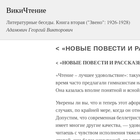
ВикиЧтение
Литературные беседы. Книга вторая ("Звено": 1926-1928)
Адамович Георгий Викторович
< «НОВЫЕ ПОВЕСТИ И Р
< «НОВЫЕ ПОВЕСТИ И РАССКАЗ
«Чтение – лучшее удовольствие»: таку
время часто предлагали гимназистам на
Она казалась вполне понятной и ясной
Уверены ли вы, что и теперь этот афори
случаях, по крайней мере, когда он о
Допустим, что современная беллетрист
имеет многие другие качества, — удово
читаешь с чувством исполнения тяжел
другой, еще более неуклюжей, от одно