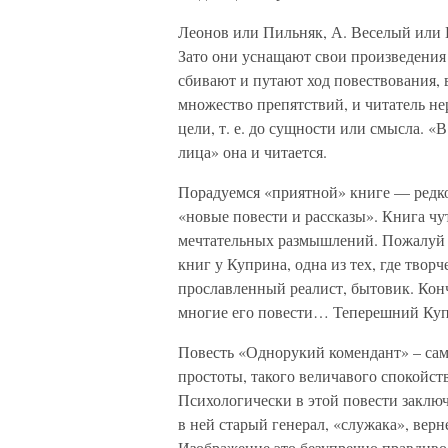
Леонов или Пильняк, А. Веселый или 
Зато они уснащают свои произведения
сбивают и путают ход повествования, 
множество препятствий, и читатель не
цели, т. е. до сущности или смысла. «
лица» она и читается.
Порадуемся «приятной» книге — редко
«новые повести и рассказы». Книга чу
мечтательных размышлений. Пожалуй – 
книг у Куприна, одна из тех, где твор
прославленный реалист, бытовик. Конч
многие его повести… Теперешний Купр
Повесть «Однорукий комендант» – сама
простоты, такого величавого спокойст
Психологически в этой повести заключ
в ней старый генерал, «служака», верн
Изображение это безупречно правдиво.