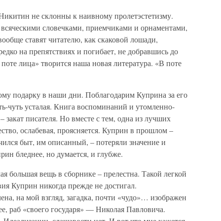
Никитин не склонны к наивному пролетэстетизму.
 всяческими словечками, приемчиками и орнаментами,
вообще ставят читателю, как скаковой лошади,
редко на препятствиях и погибает, не добравшись до
В поте лица» творится наша новая литература. «В поте
му подарку в наши дни. Поблагодарим Куприна за его
ть-чуть усталая. Книга воспоминаний и утомленно-
закат писателя. Но вместе с тем, одна из лучших
чество, ослабевая, проясняется. Куприн в прошлом –
ился быт, им описанный, – потеряли значение и
ин бледнее, но думается, и глубже.
я большая вещь в сборнике – прелестна. Такой легкой
вия Куприн никогда прежде не достигал.
ена, на мой взгляд, загадка, почти «чудо»… изображен
ее, раб «своего государя» — Николая Павловича.
 Идеализации, слащавости нет. И вот что мне кажется