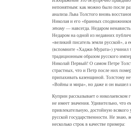
непонятным: как можно было после р
анализа Льва Толстого вновь восстанов
Николая и его «бранных сподвижников
этому
— навсегда. Недаром ненависть 
Недаром на одной из недавних публич
«великий писатель земли русской», а е
(вспомните «Хаджи-Мурата») учинил 
традиционным образом русского императ
Николай Первый! О самом Петре Толст
страстных, что и Петр после них поме
припахивать казенщиной. Толстому не
«Войны и мира», но даже и он вышел 
Куприн рассказывает о николаевском ге
не имеет значения. Удивительно, что е
привлекательную, достойную всякого 
русской государственности. Не знаю, я
несколько строк в качестве примера: