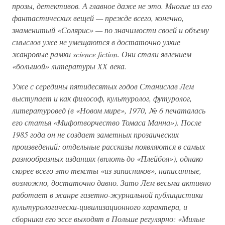
прозы, детективов. А главное даже не это. Многие из его
фантастических вещей — прежде всего, конечно,
знаменитый «Солярис» — по значимости своей и объему
смыслов уже не умещаются в достаточно узкие
жанровые рамки science fiction. Они стали явлением
«большой» литературы XX века.
Уже с середины пятидесятых годов Станислав Лем
выступает и как философ, культуролог, футуролог,
литературовед (в «Новом мире», 1970, № 6 печаталась
его статья «Мифотворчество Томаса Манна»). После
1985 года он не создает заметных прозаических
произведений: отдельные рассказы появляются в самых
разнообразных изданиях (вплоть до «Плейбоя»), однако
скорее всего это тексты «из запасников», написанные,
возможно, достаточно давно. Зато Лем весьма активно
работает в жанре газетно-журнальной публицистики
культурологически-цивилизационного характера, и
сборники его эссе выходят в Польше регулярно: «Милые