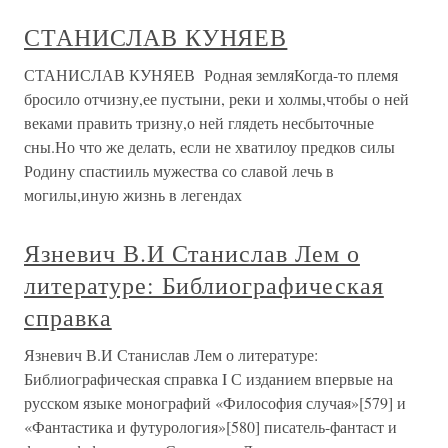
СТАНИСЛАВ КУНЯЕВ
СТАНИСЛАВ КУНЯЕВ Родная земляКогда-то племя
бросило отчизну,ее пустыни, реки и холмы,чтобы о ней
веками править тризну,о ней глядеть несбыточные
сны.Но что же делать, если не хватилоу предков силы
Родину спастииль мужества со славой лечь в
могилы,иную жизнь в легендах
Язневич В.И Станислав Лем о
литературе: Библиографическая
справка
Язневич В.И Станислав Лем о литературе:
Библиографическая справка I С изданием впервые на
русском языке монографий «Философия случая»[579] и
«Фантастика и футурология»[580] писатель-фантаст и