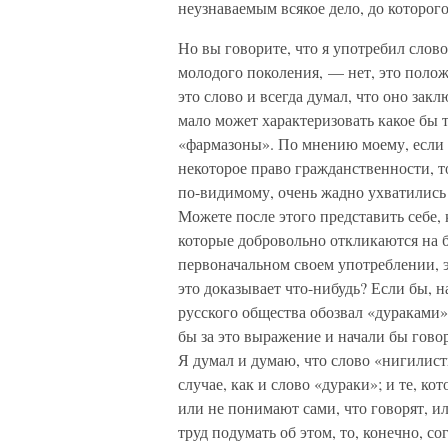
неузнаваемым всякое дело, до которог
Но вы говорите, что я употребил слов
молодого поколения, — нет, это поло
это слово и всегда думал, что оно за
мало может характеризовать какое бы 
«фармазоны». По мнению моему, если 
некоторое право гражданственности, т
по-видимому, очень жадно ухватились з
Можете после этого представить себе,
которые добровольно откликаются на б
первоначальном своем употреблении, 
это доказывает что-нибудь? Если бы, н
русского общества обозвал «дураками
бы за это выражение и начали бы говори
Я думал и думаю, что слово «нигилис
случае, как и слово «дураки»; и те, к
или не понимают сами, что говорят, ил
труд подумать об этом, то, конечно, со