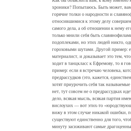
хроники? Попытаюсь. Быть может, вам 
горячие толки о народности и славяно
относившимися к этому делу совершенн
самого дела, а об отношении к нему ег
только мнили себя быть славянофилами
подоплеками, но этих людей никто, од
гороховыми шутами. Другой пример: ес
материалист, и доказывает это тем, чт
ходит в танцкласс к Ефремову, то я гов
пример: если я встречаю человека, кото
предрассудков (это, кажется, единств
хотят приурочить себя так называемые
нет, тут совсем не о предрассудках иде
дело, всякая мысль, всякая партия имею
вислоухих — вот этих-то «юродствующи
вижу в этом случае никакой ошибки, п
существуют единственно для того, что
минуту засиживают самые драгоценные