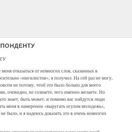
СПОНДЕНТУ
ТУ
меня отказаться от немногих слов, сказанных в
ительно «нигилистов», я получил. На сей раз не могу,
овсем не потому, чтоб это было больно для моего
ми, очевидно, не сознаете, чего именно желаете. Но
, кто знает, быть может, и помимо вас найдутся люди
ить меня в намерении «выругать огулом молодежь»,
не было, и я надеюсь доказать это в очень немногих
могло относиться заподозренное вами место моей