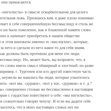
о они прикасаются.
о «нигилисты» в смысле оскорбительном для целого
жительная ложь. Признаюсь вам, я даже плохо понимаю
ключает в себе совершеннейшую бессмыслицу и столь же
то ни было поколение, как и блаженной памяти слово
оно и начинает приобретать в нашем обществе
о в этом виноваты именно те «вислоухие», которые,
а него и сделали из него какое-то для себя знамя.
 как должны быть противны для меня эти люди,
ессмыслицу. Но, может быть, вы возразите, что, в
это слово имело смысл обширный и злостный, но разве
апример, г. Тургенев или кто другой известную часть
», неужели же нашлись бы люди, которые ухватились
ть: «вот мы, «дураки», «вот у нас, «дураков» и т. д.?
ты» совершенно столько же бессмысленно в настоящем
оторые с гордостью повествуют о себе: «мы нигилисты»,
и сознательно говорят чепуху. И если вы дадите себе
гласитесь, что в моих настоящих словах нет ни