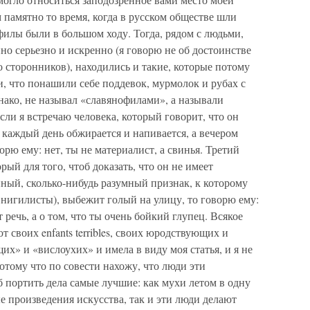
памятно то время, когда в русском обществе шли
филы были в большом ходу. Тогда, рядом с людьми,
о серьезно и искренно (я говорю не об достоинстве
о сторонников), находились и такие, которые потому
, что понашили себе поддевок, мурмолок и рубах с
нако, не называл «славянофилами», а называли
ли я встречаю человека, который говорит, что он
о каждый день обжирается и напивается, а вечером
орю ему: нет, ты не материалист, а свинья. Третий
рый для того, чтоб доказать, что он не имеет
енный, сколько-нибудь разумный признак, к которому
 нигилисты), выбежит голый на улицу, то говорю ему:
т речь, а о том, что ты очень бойкий глупец. Всякое
т своих enfants terribles, своих юродствующих и
х» и «вислоухих» и имела в виду моя статья, и я не
отому что по совести нахожу, что люди эти
б портить дела самые лучшие: как мухи летом в одну
 произведения искусства, так и эти люди делают