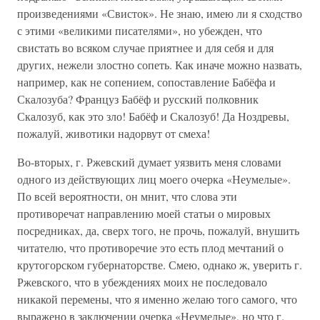
произведениями «Свисток». Не знаю, имею ли я сходство
с этими «великими писателями», но убежден, что
свистать во всяком случае приятнее и для себя и для
других, нежели злостно сопеть. Как иначе можно назвать,
например, как не сопением, сопоставление Бабёфа и
Скалозуба? Француз Бабёф и русский полковник
Скалозуб, как это зло! Бабёф и Скалозуб! Да Ноздревы,
пожалуй, животики надорвут от смеха!
Во-вторых, г. Ржевский думает уязвить меня словами
одного из действующих лиц моего очерка «Неумелые».
По всей вероятности, он мнит, что слова эти
противоречат направлению моей статьи о мировых
посредниках, да, сверх того, не прочь, пожалуй, внушить
читателю, что противоречие это есть плод мечтаний о
крутогорском губернаторстве. Смею, однако ж, уверить г.
Ржевского, что в убеждениях моих не последовало
никакой перемены, что я именно желаю того самого, что
выражено в заключении очерка «Неумелые», но что г.