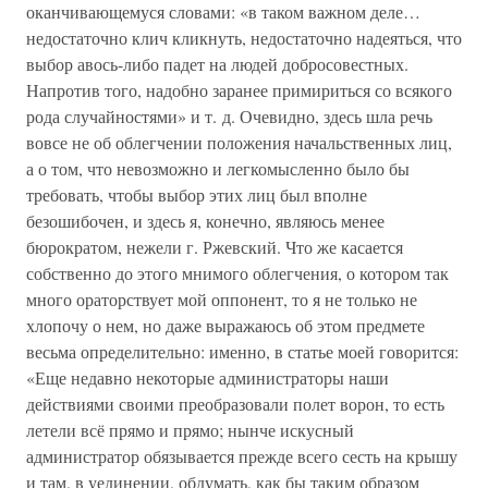
оканчивающемуся словами: «в таком важном деле…
недостаточно клич кликнуть, недостаточно надеяться, что
выбор авось-либо падет на людей добросовестных.
Напротив того, надобно заранее примириться со всякого
рода случайностями» и т. д. Очевидно, здесь шла речь
вовсе не об облегчении положения начальственных лиц,
а о том, что невозможно и легкомысленно было бы
требовать, чтобы выбор этих лиц был вполне
безошибочен, и здесь я, конечно, являюсь менее
бюрократом, нежели г. Ржевский. Что же касается
собственно до этого мнимого облегчения, о котором так
много ораторствует мой оппонент, то я не только не
хлопочу о нем, но даже выражаюсь об этом предмете
весьма определительно: именно, в статье моей говорится:
«Еще недавно некоторые администраторы наши
действиями своими преобразовали полет ворон, то есть
летели всё прямо и прямо; нынче искусный
администратор обязывается прежде всего сесть на крышу
и там, в уединении, обдумать, как бы таким образом