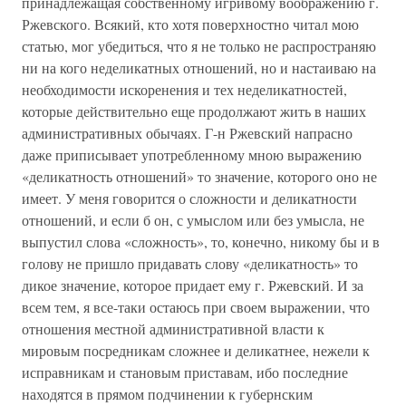
принадлежащая собственному игривому воображению г.
Ржевского. Всякий, кто хотя поверхностно читал мою
статью, мог убедиться, что я не только не распространяю
ни на кого неделикатных отношений, но и настаиваю на
необходимости искоренения и тех неделикатностей,
которые действительно еще продолжают жить в наших
административных обычаях. Г-н Ржевский напрасно
даже приписывает употребленному мною выражению
«деликатность отношений» то значение, которого оно не
имеет. У меня говорится о сложности и деликатности
отношений, и если б он, с умыслом или без умысла, не
выпустил слова «сложность», то, конечно, никому бы и в
голову не пришло придавать слову «деликатность» то
дикое значение, которое придает ему г. Ржевский. И за
всем тем, я все-таки остаюсь при своем выражении, что
отношения местной административной власти к
мировым посредникам сложнее и деликатнее, нежели к
исправникам и становым приставам, ибо последние
находятся в прямом подчинении к губернским