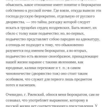
объяснить, какое отношение имеет понятие о бюрократии
собственно к русской почве. Где взяли, откуда вывели эти
господа русскую бюрократию, отдельную от русского
дворянства, — это тайна, разгадку которой следует
искать в трущобах сердец ноздревских. Быть может, их
сбило с толку наше подьячество; но, во-первых,
подьячество представляет собою пародию на адвокатуру,
а отнюдь не подходит к тому, что обыкновенно
разумеется под именем бюрократии, а во-вторых,
подьячество есть явление своеобразное, принадлежащее
нашей жизни наравне с такими явлениями, как
юродивые, калики перехожие и т. п.; в самом
чиновничестве (дворянство тож) оно стоит таким
особняком, что служит для первого лишь предметом
потех и насмешек.
Очевидно, г. Ржевский, обнося меня бюрократом, сам не
сознавал, что употребляет выражение, которому в
русской жизни нет соответствующего представления. У