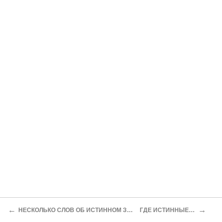
←
→
НЕСКОЛЬКО СЛОВ ОБ ИСТИННОМ ЗНАЧЕНИИ НЕДОРАЗУМЕНИЙ ПО КРЕСТЬЯНСКОМУ ДЕЛУ
ГДЕ ИСТИННЫЕ ИНТЕРЕСЫ ДВОРЯНСТВА?