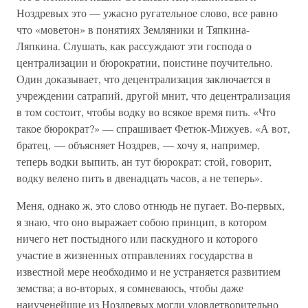
Ноздревых это — ужасно ругательное слово, все равно
что «моветон» в понятиях Земляники и Тяпкина-
Ляпкина. Слушать, как рассуждают эти господа о
централизации и бюрократии, поистине поучительно.
Один доказывает, что децентрализация заключается в
учреждении сатрапий, другой мнит, что децентрализация
в том состоит, чтобы водку во всякое время пить. «Что
такое бюрократ?» — спрашивает Фетюк-Мижуев. «А вот,
братец, — объясняет Ноздрев, — хочу я, например,
теперь водки выпить, ан тут бюрократ: стой, говорит,
водку велено пить в двенадцать часов, а не теперь».
Меня, однако ж, это слово отнюдь не пугает. Во-первых,
я знаю, что оно выражает собою принцип, в котором
ничего нет постыдного или паскудного и которого
участие в жизненных отправлениях государства в
известной мере необходимо и не устраняется развитием
земства; а во-вторых, я сомневаюсь, чтобы даже
наиученейшие из Ноздревых могли удовлетворительно