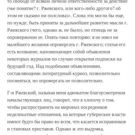
то свободе от всякой личной ответственности за действие
(чье понятие? г. Ржевского, или кого-либо другого? об
этом не сказано ни полслова)». Слова эти могли бы еще,
по нужде, быть приняты за дальнейшее развитие мысли г.
Ржевского (чего, однако ж, не было), но отнюдь не за
опровержение ее. Опять-таки повторяю: я не имел ни
малейшего желания опровергать г. Ржевского; статья его
есть воззвание, напоминающее собой объявления
некоторых журналов по случаю открытия подписки на
будущий год. Над подобными объявлениями,
составляющими литературный куриоз, позволительно
посмеяться, но опровергать не позволительно.
Г-н Ржевский, называя меня адвокатом благоусмотрения
начальствующих лиц, говорит, что я хлопочу о том,
чтобы распространить на мировых посредников
неделикатные отношения, на которые губернские власти
имеют будто бы право во всем, что касается исправников
и становых приставов. Однако ж это выдумка,