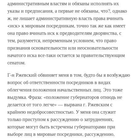
административным властям и обязаны исполнять их
указы и предписания, а первые не обязаны, что?, однако
ж, не лишает административную власть права вчинать
<иск> к мировым посредникам, точно так же как имеет
она право вчинать иск к предводителям дворянства, с
тем, разумеется, непременным условием, что право
признания основательности или неосновательности
начатого иска все-таки остается за правительствующим
сенатом.
Г-н Ржевский обвиняет меня в том, будто бы я возбуждаю
вопрос об ответственности посредников в видах
облегчения положения начальственных лиц. Это тоже
выдумка. Фраза: «положение губернаторов отнюдь не
делается от того легче» — вырвана г. Ржевским с
крайнею недобросовестностью. У меня она служит
только приступом к рассуждению о затруднениях,
которые могут быть встречены губернаторами при
выборе лиц в мировые посредники, рассуждению,