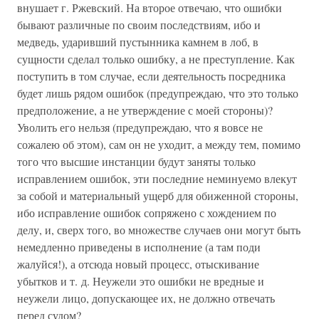
внушает г. Ржевский. На второе отвечаю, что ошибки
бывают различные по своим последствиям, ибо и
медведь, ударивший пустынника камнем в лоб, в
сущности сделал только ошибку, а не преступление. Как
поступить в том случае, если деятельность посредника
будет лишь рядом ошибок (предупреждаю, что это только
предположение, а не утверждение с моей стороны)?
Уволить его нельзя (предупреждаю, что я вовсе не
сожалею об этом), сам он не уходит, а между тем, помимо
того что высшие инстанции будут заняты только
исправлением ошибок, эти последние неминуемо влекут
за собой и материальный ущерб для обиженной стороны,
ибо исправление ошибок сопряжено с хождением по
делу, и, сверх того, во множестве случаев они могут быть
немедленно приведены в исполнение (а там поди
жалуйся!), а отсюда новый процесс, отыскивание
убытков и т. д. Неужели это ошибки не вредные и
неужели лицо, допускающее их, не должно отвечать
перед судом?