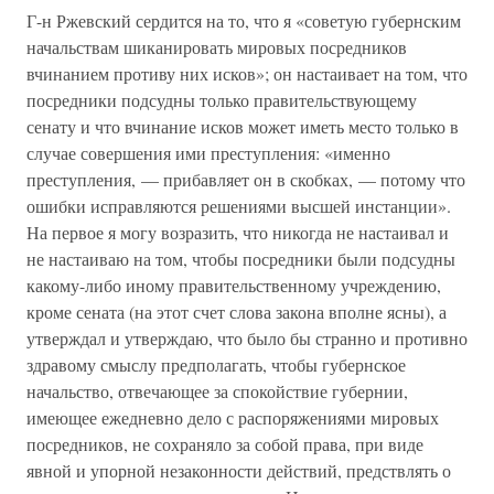
Г-н Ржевский сердится на то, что я «советую губернским
начальствам шиканировать мировых посредников
вчинанием противу них исков»; он настаивает на том, что
посредники подсудны только правительствующему
сенату и что вчинание исков может иметь место только в
случае совершения ими преступления: «именно
преступления, — прибавляет он в скобках, — потому что
ошибки исправляются решениями высшей инстанции».
На первое я могу возразить, что никогда не настаивал и
не настаиваю на том, чтобы посредники были подсудны
какому-либо иному правительственному учреждению,
кроме сената (на этот счет слова закона вполне ясны), а
утверждал и утверждаю, что было бы странно и противно
здравому смыслу предполагать, чтобы губернское
начальство, отвечающее за спокойствие губернии,
имеющее ежедневно дело с распоряжениями мировых
посредников, не сохраняло за собой права, при виде
явной и упорной незаконности действий, предствлять о