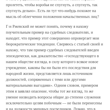
пролететь, чтобы воробья не спугнуть, а спугнуть, так
спугнуть дельно». Есть ли тут что-нибудь похожее на
мысль об облегчении положения начальственных лиц?
Г-н Ржевский не может понять, почему я нахожу
поучительным пример на судебных следователях, и
находит, что пример этот совершенно опровергает мои
бюрократические тенденции. Сверяюсь с статьей своей и
нахожу, что там пример судебных следователей введен
эпизодически, как доказательство «господствующего в
нашем обществе взгляда, в силу которого всякое новое
учреждение, каковы бы ни были его последствия для
народной жизни, представляется лишь источником
должностей, сопряженных с теми или другими
материальными выгодами». Одним словом, примером
этим я заявлял опасение, чтобы тот же взгляд, то же
умение низводить вопросы общие до степени служения
исключительно целям побочным — не были перенесены
и на должности мировых посредников. Думаю, что в