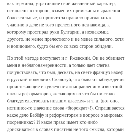
как термины, утратившие свой жизненный характер,
оставлены в стороне; взамен их приисканы выражения
более сильные, и принято за правило приглашать к
участию в деле не того прелестного незнакомца, к
которому простирал руки Булгарин, а незнакомца
другого, не менее прелестного и не менее сильного, хотя
и вопиющего, будто бы его со всех сторон обидели.
По этой методе поступает и г. Ржевский. Он не обвиняет
меня в неблагонамеренности, а только дает слегка
почувствовать, что был, дескать, на свете француз Бабёф
и русский полковник Скалозуб, что бывают заблуждения,
проистекающие из увлечения «направлением известной
школы реформаторов, желающих во что бы ни стало
благодетельствовать низшим классам» и т. д. (вот оно,
истинное-то значение слова «бюрократ»!). Спрашивается,
какое дело Бабёфу и реформаторам в вопросе о мировых
посредниках? И какое право имеет кто-либо
доискиваться в словах писателя не того смысла, который