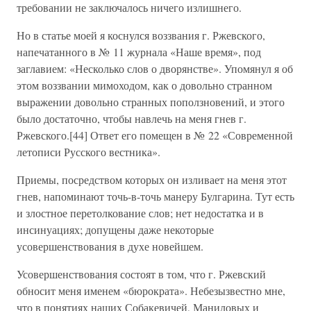
требовании не заключалось ничего излишнего.
Но в статье моей я коснулся воззвания г. Ржевского,
напечатанного в № 11 журнала «Наше время», под
заглавием: «Несколько слов о дворянстве». Упомянул я об
этом воззвании мимоходом, как о довольно странном
выражении довольно странных поползновений, и этого
было достаточно, чтобы навлечь на меня гнев г.
Ржевского.[44] Ответ его помещен в № 22 «Современной
летописи Русского вестника».
Приемы, посредством которых он изливает на меня этот
гнев, напоминают точь-в-точь манеру Булгарина. Тут есть
и злостное перетолкование слов; нет недостатка и в
инсинуациях; допущены даже некоторые
усовершенствования в духе новейшем.
Усовершенствования состоят в том, что г. Ржевский
обносит меня именем «бюрократа». Небезызвестно мне,
что в понятиях наших Собакевичей, Маниловых и