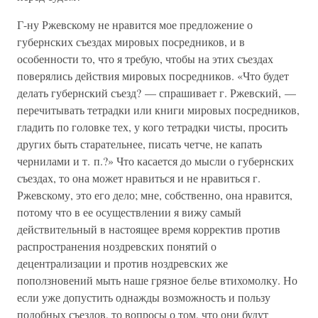
Г-ну Ржевскому не нравится мое предложение о
губернских съездах мировых посредников, и в
особенности то, что я требую, чтобы на этих съездах
поверялись действия мировых посредников. «Что будет
делать губернский съезд? — спрашивает г. Ржевский, —
перечитывать тетрадки или книги мировых посредников,
гладить по головке тех, у кого тетрадки чисты, просить
других быть старательнее, писать четче, не капать
чернилами и т. п.?» Что касается до мысли о губернских
съездах, то она может нравиться и не нравиться г.
Ржевскому, это его дело; мне, собственно, она нравится,
потому что в ее осуществлении я вижу самый
действительный в настоящее время корректив против
распространения ноздревских понятий о
децентрализации и против ноздревских же
поползновений мыть наше грязное белье втихомолку. Но
если уже допустить однажды возможность и пользу
подобных съездов, то вопросы о том, что они будут