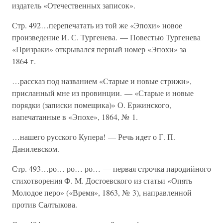
издатель «Отечественных записок».
Стр. 492…перепечатать из той же «Эпохи» новое
произведение И. С. Тургенева. — Повестью Тургенева
«Призраки» открывался первый номер «Эпохи» за
1864 г.
…рассказ под названием «Старые и новые стрижи»,
присланный мне из провинции. — «Старые и новые
порядки (записки помещика)» О. Ержинского,
напечатанные в «Эпохе», 1864, № 1.
…нашего русского Купера! — Речь идет о Г. П.
Данилевском.
Стр. 493…ро… ро… ро… — первая строчка пародийного
стихотворения Ф. М. Достоевского из статьи «Опять
Молодое перо» («Время», 1863, № 3), направленной
против Салтыкова.