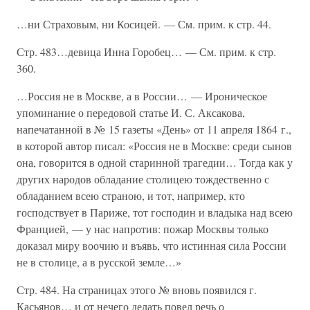
…ни Страховым, ни Косицей. — См. прим. к стр. 44.
Стр. 483…девица Инна Горобец… — См. прим. к стр.
360.
…Россия не в Москве, а в России… — Ироническое
упоминание о передовой статье И. С. Аксакова,
напечатанной в № 15 газеты «День» от 11 апреля 1864 г.,
в которой автор писал: «Россия не в Москве: среди сынов
она, говорится в одной старинной трагедии… Тогда как у
других народов обладание столицею тождественно с
обладанием всею страною, и тот, например, кто
господствует в Париже, тот господин и владыка над всею
Францией, — у нас напротив: пожар Москвы только
доказал миру воочию и въявь, что истинная сила России
не в столице, а в русской земле…»
Стр. 484. На страницах этого № вновь появился г.
Касьянов… и от нечего делать повел речь о