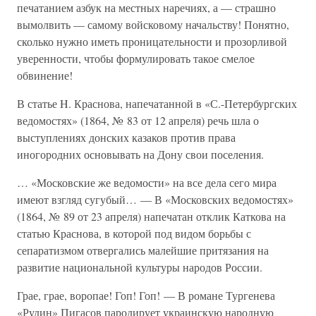
печатанием азбук на местных наречиях, а — страшно
вымолвить — самому войсковому начальству! Понятно,
сколько нужно иметь проницательности и прозорливой
уверенности, чтобы формулировать такое смелое
обвинение!
В статье H. Краснова, напечатанной в «С.-Петербургских
ведомостях» (1864, № 83 от 12 апреля) речь шла о
выступлениях донских казаков против права
иногородних основывать на Дону свои поселения.
… «Московские же ведомости» на все дела сего мира
имеют взгляд сугубый… — В «Московских ведомостях»
(1864, № 89 от 23 апреля) напечатан отклик Каткова на
статью Краснова, в которой под видом борьбы с
сепаратизмом отвергались малейшие притязания на
развитие национальной культуры народов России.
Грае, грае, воропае! Гоп! Гоп! — В романе Тургенева
«Рудин» Пигасов пародирует украинскую народную