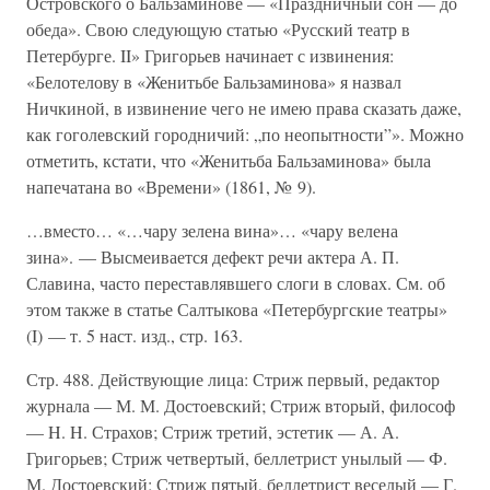
Островского о Бальзаминове — «Праздничный сон — до
обеда». Свою следующую статью «Русский театр в
Петербурге. II» Григорьев начинает с извинения:
«Белотелову в «Женитьбе Бальзаминова» я назвал
Ничкиной, в извинение чего не имею права сказать даже,
как гоголевский городничий: „по неопытности”». Можно
отметить, кстати, что «Женитьба Бальзаминова» была
напечатана во «Времени» (1861, № 9).
…вместо… «…чару зелена вина»… «чару велена
зина». — Высмеивается дефект речи актера А. П.
Славина, часто переставлявшего слоги в словах. См. об
этом также в статье Салтыкова «Петербургские театры»
(I) — т. 5 наст. изд., стр. 163.
Стр. 488. Действующие лица: Стриж первый, редактор
журнала — М. М. Достоевский; Стриж вторый, философ
— H. H. Страхов; Стриж третий, эстетик — А. А.
Григорьев; Стриж четвертый, беллетрист унылый — Ф.
М. Достоевский; Стриж пятый, беллетрист веселый — Г.