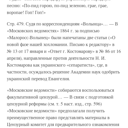
песню: «По-пид горою, по-пид зеленою, грае, грае,
воропае! Гоп! Гоп!»
Стр. 479. Судя по корреспонденциям «Волынца»… — В
«Московских ведомостях» 1864 г. за подписью
«Малоросс-Волынец» были напечатаны две статьи («О
новой фазе нашей хохломании. Письмо к редактору» в
№ 13 от 17 января и «Ответ г. Костомарову» в № 86 от 16
апреля), направленные против деятельности Н. И.
Костомарова как украинского «сепаратиста», где, в
частности, осуждалось решение Академии наук одобрить
украинский перевод Евангелия.
«Московские ведомости» собираются воспользоваться
факультативной цензурой… — В связи с подготовкой
цензурной реформы (см. т. 5 наст. изд., стр. 596)
«Московские ведомости» предполагали получить
преимущественное право представлять материалы в
Цензурный комитет для предварительного ознакомления