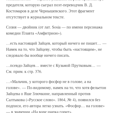
предателя, которую сыграл поэт-переводчик В. Д.
Костомаров в деле Чернышевского. Этот фрагмент
отсутствует в журнальном тексте.
Созия — двойник (от лат. Sosia — по имени персонажа
комедии Плавта «Амфитрион»).
…есть настоящий Зайцев, который ничего не пишет… —
Намек на то, что Зайцеву, чтобы быть «настоящим», не
следовало бы вообще ничего писать.
…псевдо-Зайцев… вместе с Кузьмой Прутковым… —
См. прим. к стр. 376.
…«Мальчик, у которого фосфор не в голове, а на
голове». — По-видимому, намек на то, что хотя фельетон
Зайцева о Яше Злючкине, направленный против
Салтыкова («Русское слово». 1864, № 4), появился без
подписи, его автора легко узнать. «Фосфор… на голове»
— в значении «На воре шапка горит».