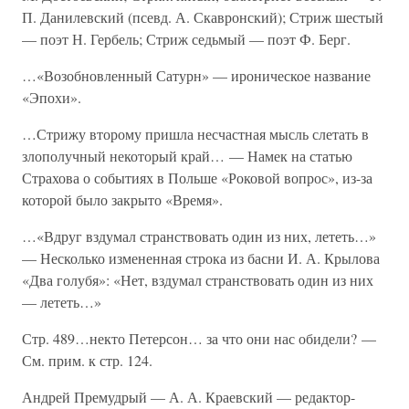
П. Данилевский (псевд. А. Скавронский); Стриж шестый
— поэт Н. Гербель; Стриж седьмый — поэт Ф. Берг.
…«Возобновленный Сатурн» — ироническое название
«Эпохи».
…Стрижу второму пришла несчастная мысль слетать в
злополучный некоторый край… — Намек на статью
Страхова о событиях в Польше «Роковой вопрос», из-за
которой было закрыто «Время».
…«Вдруг вздумал странствовать один из них, лететь…»
— Несколько измененная строка из басни И. А. Крылова
«Два голубя»: «Нет, вздумал странствовать один из них
— лететь…»
Стр. 489…некто Петерсон… за что они нас обидели? —
См. прим. к стр. 124.
Андрей Премудрый — А. А. Краевский — редактор-