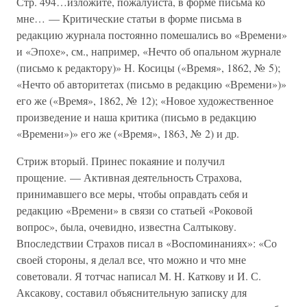
Стр. 494…изложите, пожалуйста, в форме письма ко
мне… — Критические статьи в форме письма в
редакцию журнала постоянно помешались во «Времени»
и «Эпохе», см., например, «Нечто об опальном журнале
(письмо к редактору)» Н. Косицы («Время», 1862, № 5);
«Нечто об авторитетах (письмо в редакцию «Времени»)»
его же («Время», 1862, № 12); «Новое художественное
произведение и наша критика (письмо в редакцию
«Времени»)» его же («Время», 1863, № 2) и др.
Стриж вторый. Принес покаяние и получил
прощение. — Активная деятельность Страхова,
принимавшего все меры, чтобы оправдать себя и
редакцию «Времени» в связи со статьей «Роковой
вопрос», была, очевидно, известна Салтыкову.
Впоследствии Страхов писал в «Воспоминаниях»: «Со
своей стороны, я делал все, что можно и что мне
советовали. Я тотчас написал M. H. Каткову и И. С.
Аксакову, составил объяснительную записку для