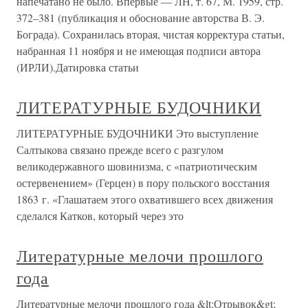
напечатано не было. Впервые — ЛН, т. 67, М. 1959, стр.
372–381 (публикация и обоснование авторства В. Э.
Бограда). Сохранилась вторая, чистая корректура статьи,
набранная 11 ноября и не имеющая подписи автора
(ИРЛИ).Датировка статьи
ЛИТЕРАТУРНЫЕ БУДОЧНИКИ
ЛИТЕРАТУРНЫЕ БУДОЧНИКИ Это выступление
Салтыкова связано прежде всего с разгулом
великодержавного шовинизма, с «патриотическим
остервенением» (Герцен) в пору польского восстания
1863 г. «Глашатаем этого охватившего всех движения
сделался Катков, который через это
Литературные мелочи прошлого
года
Литературные мелочи прошлого года &lt;Отрывок&gt;