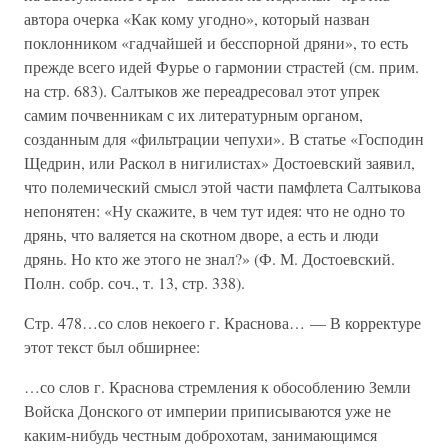
автора очерка «Как кому угодно», который назван
поклонником «гадчайшей и бесспорной дряни», то есть
прежде всего идей Фурье о гармонии страстей (см. прим.
на стр. 683). Салтыков же переадресовал этот упрек
самим почвенникам с их литературным органом,
созданным для «фильтрации чепухи». В статье «Господин
Щедрин, или Раскол в нигилистах» Достоевский заявил,
что полемический смысл этой части памфлета Салтыкова
непонятен: «Ну скажите, в чем тут идея: что не одно то
дрянь, что валяется на скотном дворе, а есть и люди
дрянь. Но кто же этого не знал?» (Ф. М. Достоевский.
Полн. собр. соч., т. 13, стр. 338).
Стр. 478…со слов некоего г. Краснова… — В корректуре
этот текст был обширнее:
…со слов г. Краснова стремления к обособлению Земли
Войска Донского от империи приписываются уже не
каким-нибудь честным доброхотам, занимающимся