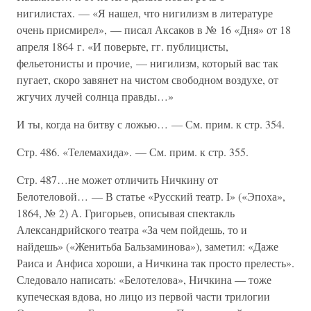
нигилистах. — «Я нашел, что нигилизм в литературе
очень присмирел», — писал Аксаков в № 16 «Дня» от 18
апреля 1864 г. «И поверьте, гг. публицисты,
фельетонисты и прочие, — нигилизм, который вас так
пугает, скоро завянет на чистом свободном воздухе, от
жгучих лучей солнца правды…»
И ты, когда на битву с ложью… — См. прим. к стр. 354.
Стр. 486. «Телемахида». — См. прим. к стр. 355.
Стр. 487…не может отличить Ничкину от
Белотеловой… — В статье «Русский театр. I» («Эпоха»,
1864, № 2) А. Григорьев, описывая спектакль
Александрийского театра «За чем пойдешь, то и
найдешь» («Женитьба Бальзаминова»), заметил: «Даже
Раиса и Анфиса хороши, а Ничкина так просто прелесть».
Следовало написать: «Белотелова», Ничкина — тоже
купеческая вдова, но лицо из первой части трилогии