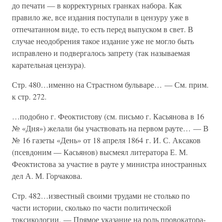
до печати — в корректурных гранках набора. Как
правило же, все издания поступали в цензуру уже в
отпечатанном виде, то есть перед выпуском в свет. В
случае неодобрения такое издание уже не могло быть
исправлено и подвергалось запрету (так называемая
карательная цензура).
Стр. 480…именно на Страстном бульваре… — См. прим.
к стр. 272.
…подобно г. Феоктистову (см. письмо г. Касьянова в 16
№ «Дня») желали бы участвовать на первом рауте… — В
№ 16 газеты «День» от 18 апреля 1864 г. И. С. Аксаков
(псевдоним — Касьянов) высмеял литератора Е. М.
Феоктистова за участие в рауте у министра иностранных
дел А. М. Горчакова.
Стр. 482…известный своими трудами не столько по
части истории, сколько по части политической
токсикологии. — Прямое указание на роль провокатора-