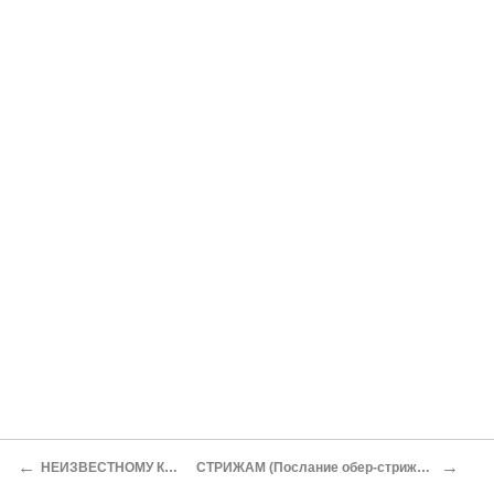
←
→
НЕИЗВЕСТНОМУ КОРРЕСПОНДЕНТУ
СТРИЖАМ (Послание обер-стрижу, господину Достоевскому)