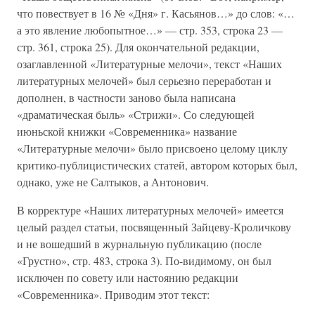
что повествует в 16 № «Дня» г. Касьянов…» до слов: «…
а это явление любопытное…» — стр. 353, строка 23 —
стр. 361, строка 25). Для окончательной редакции,
озаглавленной «Литературные мелочи», текст «Наших
литературных мелочей» был серьезно переработан и
дополнен, в частности заново была написана
«драматическая быль» «Стрижи». Со следующей
июньской книжки «Современника» название
«Литературные мелочи» было присвоено целому циклу
критико-публицистических статей, автором которых был,
однако, уже не Салтыков, а Антонович.
В корректуре «Наших литературных мелочей» имеется
целый раздел статьи, посвященный Зайцеву-Кроличкову
и не вошедший в журнальную публикацию (после
«Грустно», стр. 483, строка 3). По-видимому, он был
исключен по совету или настоянию редакции
«Современника». Приводим этот текст: