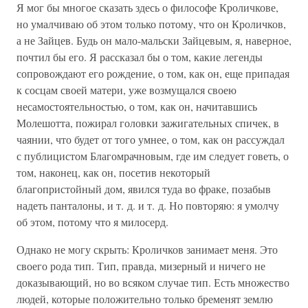
Я мог бы многое сказать здесь о философе Кроличкове,
но умалчиваю об этом только потому, что он Кроличков,
а не Зайцев. Будь он мало-мальски Зайцевым, я, наверное,
почтил бы его. Я рассказал бы о том, какие легенды
сопровождают его рождение, о том, как он, еще припадая
к сосцам своей матери, уже возмущался своею
несамостоятельностью, о том, как он, начитавшись
Молешотта, пожирал головки зажигательных спичек, в
чаянии, что будет от того умнее, о том, как он рассуждал
с публицистом Благомрачновым, где им следует говеть, о
том, наконец, как он, посетив некоторый
благопристойный дом, явился туда во фраке, позабыв
надеть панталоны, и т. д. и т. д. Но повторяю: я умолчу
об этом, потому что я милосерд.
Однако не могу скрыть: Кроличков занимает меня. Это
своего рода тип. Тип, правда, мизерный и ничего не
доказывающий, но во всяком случае тип. Есть множество
людей, которые положительно только бременят землю