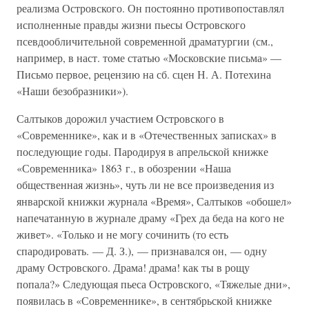
реализма Островского. Он постоянно противопоставлял
исполненные правды жизни пьесы Островского
псевдообличительной современной драматургии (см.,
например, в наст. томе статью «Московские письма» —
Письмо первое, рецензию на сб. сцен Н. А. Потехина
«Наши безобразники»).
Салтыков дорожил участием Островского в
«Современнике», как и в «Отечественных записках» в
последующие годы. Пародируя в апрельской книжке
«Современника» 1863 г., в обозрении «Наша
общественная жизнь», чуть ли не все произведения из
январской книжки журнала «Время», Салтыков «обошел»
напечатанную в журнале драму «Грех да беда на кого не
живет». «Только и не могу сочинить (то есть
спародировать. — Д. З.), — признавался он, — одну
драму Островского. Драма! драма! как ты в рощу
попала?» Следующая пьеса Островского, «Тяжелые дни»,
появилась в «Современнике», в сентябрьской книжке