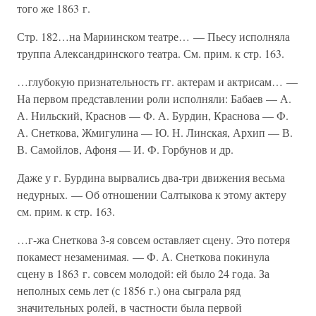
того же 1863 г.
Стр. 182…на Мариинском театре… — Пьесу исполняла
труппа Александринского театра. См. прим. к стр. 163.
…глубокую признательность гг. актерам и актрисам… —
На первом представлении роли исполняли: Бабаев — А.
А. Нильский, Краснов — Ф. А. Бурдин, Краснова — Ф.
А. Снеткова, Жмигулина — Ю. Н. Линская, Архип — В.
В. Самойлов, Афоня — И. Ф. Горбунов и др.
Даже у г. Бурдина вырвались два-три движения весьма
недурных. — Об отношении Салтыкова к этому актеру
см. прим. к стр. 163.
…г-жа Снеткова 3-я совсем оставляет сцену. Это потеря
покамест незаменимая. — Ф. А. Снеткова покинула
сцену в 1863 г. совсем молодой: ей было 24 года. За
неполных семь лет (с 1856 г.) она сыграла ряд
значительных ролей, в частности была первой