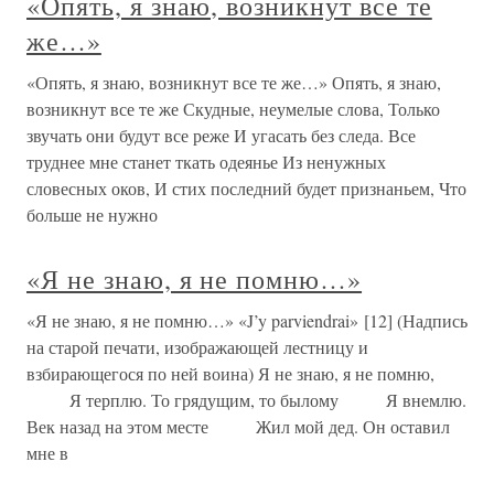
«Опять, я знаю, возникнут все те
же…»
«Опять, я знаю, возникнут все те же…» Опять, я знаю,
возникнут все те же Скудные, неумелые слова, Только
звучать они будут все реже И угасать без следа. Все
труднее мне станет ткать одеянье Из ненужных
словесных оков, И стих последний будет признаньем, Что
больше не нужно
«Я не знаю, я не помню…»
«Я не знаю, я не помню…» «J’y parviendrai» [12] (Надпись
на старой печати, изображающей лестницу и
взбирающегося по ней воина) Я не знаю, я не помню,
Я терплю. То грядущим, то былому Я внемлю.
Век назад на этом месте Жил мой дед. Он оставил
мне в