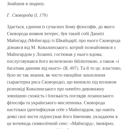
Знайшов я людину.
Г. Сковорода (І, 178)
Здається, єдиним із сучасних йому філософів, до якого
Сковорода виявив інтерес, був такий собі Даниїл
Майнґард (Мейнгард) із Швайцарії; про нього Сковорода
дізнався від М. Ковалинського, котрий познайомився з
Майнґардом у Лозанні, гостював у нього вдома,
послуговувався його величезною бібліотекою, а також «і
багатьма даними від нього» (II, 407). Та й то це, властиво,
було не так знання, як чисто емоційне захоплення
(характерна риса Сковороди), що виникло під впливом
розповіді Ковалинського про начебто дивовижну
зовнішню схожість і близькість поглядів лозаннського
філософа та українського мисленника. Сковорода
настільки ідентифікував себе з Майнґардом, що навіть
деякі свої листи підписував його йменням, укладаючи в
це вочевидь символічний сенс: «Майнґард», імовірно,