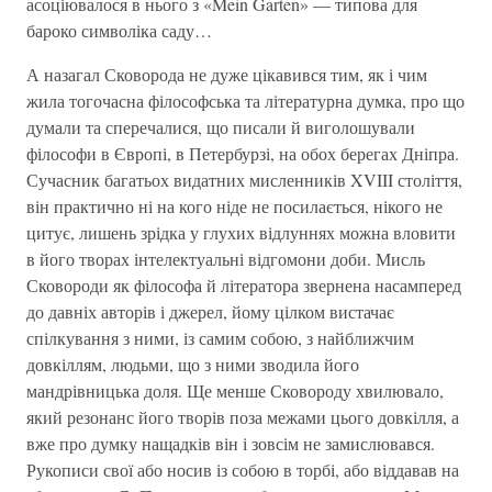
асоціювалося в нього з «Mein Garten» — типова для
бароко символіка саду…
А назагал Сковорода не дуже цікавився тим, як і чим
жила тогочасна філософська та літературна думка, про що
думали та сперечалися, що писали й виголошували
філософи в Європі, в Петербурзі, на обох берегах Дніпра.
Сучасник багатьох видатних мисленників XVIII століття,
він практично ні на кого ніде не посилається, нікого не
цитує, лишень зрідка у глухих відлуннях можна вловити
в його творах інтелектуальні відгомони доби. Мисль
Сковороди як філософа й літератора звернена насамперед
до давніх авторів і джерел, йому цілком вистачає
спілкування з ними, із самим собою, з найближчим
довкіллям, людьми, що з ними зводила його
мандрівницька доля. Ще менше Сковороду хвилювало,
який резонанс його творів поза межами цього довкілля, а
вже про думку нащадків він і зовсім не замислювався.
Рукописи свої або носив із собою в торбі, або віддавав на