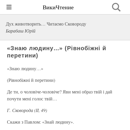
ВикиЧтение
Дух животворить… Читаємо Сковороду
Барабаш Юрій
«Знаю людину…» (Рівнобіжні й
перетини)
«Знаю людину…»
(Рівнобіжні й перетини)
Де ти, о чоловіче-чоловіче? Яви мені образ твій і дай
почути мені голос твій…
Г. Сковорода (II, 49)
Скажи з Павлом: «Знай людину».