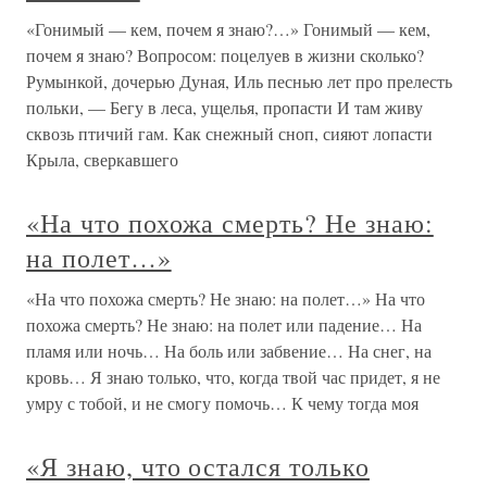
«Гонимый — кем, почем я знаю?…» Гонимый — кем,
почем я знаю? Вопросом: поцелуев в жизни сколько?
Румынкой, дочерью Дуная, Иль песнью лет про прелесть
польки, — Бегу в леса, ущелья, пропасти И там живу
сквозь птичий гам. Как снежный сноп, сияют лопасти
Крыла, сверкавшего
«На что похожа смерть? Не знаю:
на полет…»
«На что похожа смерть? Не знаю: на полет…» На что
похожа смерть? Не знаю: на полет или падение… На
пламя или ночь… На боль или забвение… На снег, на
кровь… Я знаю только, что, когда твой час придет, я не
умру с тобой, и не смогу помочь… К чему тогда моя
«Я знаю, что остался только