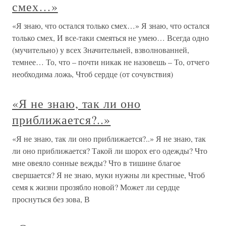
смех…»
«Я знаю, что остался только смех…» Я знаю, что остался
только смех, И все-таки смеяться не умею… Всегда одно
(мучительно) у всех Значительней, взволнованней,
темнее… То, что – почти никак не назовешь – То, отчего
необходима ложь, Чтоб сердце (от сочувствия)
«Я не знаю, так ли оно
приближается?..»
«Я не знаю, так ли оно приближается?..» Я не знаю, так
ли оно приближается? Такой ли шорох его одежды? Что
мне овеяло сонные вежды? Что в тишине благое
свершается? Я не знаю, муки нужны ли крестные, Чтоб
семя к жизни прозябло новой? Может ли сердце
проснуться без зова, В