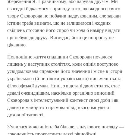
збереження Я. Правицькому, або дарував друзям. Ми
сьогодні бідкаємося з приводу того, що жодного свого
твору Сковорода не побачив надрукованим, але заради
істини треба визнати, що не залишилося і жодних
свідчень стосовно його спроб чи хоча б наміру віддати
що-небудь до друку. Виглядає, його це попросту не
цікавило.
Повноцінне життя спадщини Сковороди почалося
лишень у наступних століттях, коли опінія поступово
усвідомлювала справжнє його значення і місце в історії
українського (й не тільки українського) письменства та
філософської думки. Нині, з відстані двох століть, стає
дедалі очевиднішим, наскільки органічно вписаний
Сковорода в інтелектуальний контекст своєї доби і як
далеко в майбутнє спрямовані від нього імпульси
духовної тяглості.
З’явилася можливість, ба більше, з наукового погляду —
доконечність прокреслити деякі рівнобіжні.