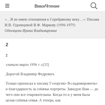
ВикиЧтение
«…Я не имею отношения к Серебряному веку…»: Письма
И.В. Одоевцевой В.Ф. Маркову (1956-1975)
Одоевцева Ирина Владимировна
2
2
<начало марта 1956 г.>[32]
Дорогой Владимир Федрович,
Только приписка к письму Г<еоргия> В<ладимировича>
и благодарность за собачьи портреты. Завидую Вам — до
чего они все очаровательны. Когда-то и у меня была
целая собачья семья. А теперь, как