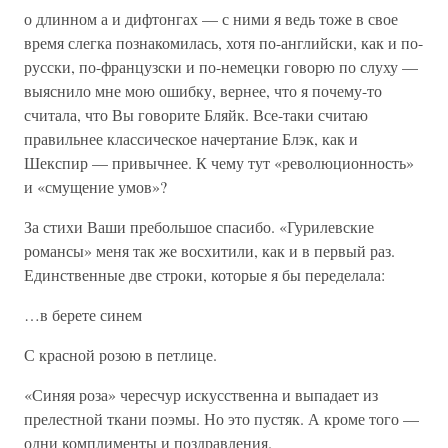
о длинном а и дифтонгах — с ними я ведь тоже в свое
время слегка познакомилась, хотя по-английски, как и по-
русски, по-французски и по-немецки говорю по слуху —
выяснило мне мою ошибку, вернее, что я почему-то
считала, что Вы говорите Бляйк. Все-таки считаю
правильнее классическое начертание Блэк, как и
Шекспир — привычнее. К чему тут «революционность»
и «смущение умов»?
За стихи Ваши пребольшое спасибо. «Гурилевские
романсы» меня так же восхитили, как и в первый раз.
Единственные две строки, которые я бы переделала:
…в берете синем
С красной розою в петлице.
«Синяя роза» чересчур искусственна и выпадает из
прелестной ткани поэмы. Но это пустяк. А кроме того —
одни комплименты и поздравления.