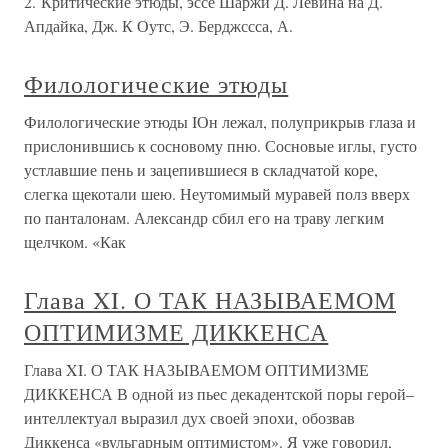
2. Критические этюды, эссе Шаржи Д. Левина на Д.
Апдайка, Дж. К Оутс, Э. Берджссса, А.
Филологические этюды
Филологические этюды IОн лежал, полуприкрыв глаза и
прислонившись к сосновому пню. Сосновые иглы, густо
устлавшие пень и зацепившиеся в складчатой коре,
слегка щекотали шею. Неутомимый муравей полз вверх
по панталонам. Александр сбил его на траву легким
щелчком. «Как
Глава XI. О ТАК НАЗЫВАЕМОМ
ОПТИМИЗМЕ ДИККЕНСА
Глава XI. О ТАК НАЗЫВАЕМОМ ОПТИМИЗМЕ
ДИККЕНСА В одной из пьес декадентской поры герой–
интеллектуал выразил дух своей эпохи, обозвав
Диккенса «вульгарным оптимистом». Я уже говорил,