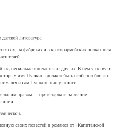
 датской литературе.
колхозах, на фабриках и в красноармейских полках шля
читателей.
йчас, несколько отличается от других. В нем участвуют
и, которым имя Пушкина должно быть особенно близко.
занимался и сам Пушкин: пишут книги.
еньшим правом — претендовать на звание
 линии.
заической.
ловную своих повестей и романов от «Капитанской