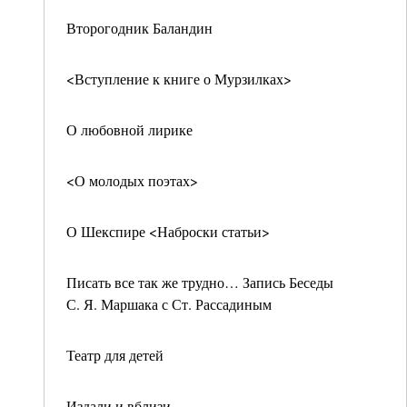
Второгодник Баландин
<Вступление к книге о Мурзилках>
О любовной лирике
<О молодых поэтах>
О Шекспире <Наброски статьи>
Писать все так же трудно… Запись Беседы
С. Я. Маршака с Ст. Рассадиным
Театр для детей
Издали и вблизи