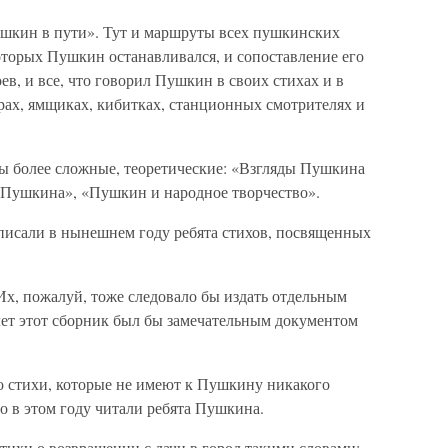
ушкин в пути». Тут и маршруты всех пушкинских
которых Пушкин останавливался, и сопоставление его
ев, и все, что говорил Пушкин в своих стихах и в
ирах, ямщиках, кибитках, станционных смотрителях и
ы более сложные, теоретические: «Взгляды Пушкина
 Пушкина», «Пушкин и народное творчество».
аписали в нынешнем году ребята стихов, посвященных
Их, пожалуй, тоже следовало бы издать отдельным
лет этот сборник был бы замечательным документом
о стихи, которые не имеют к Пушкину никакого
о в этом году читали ребята Пушкина.
тихи о возвращении с дачи в город такими словами: