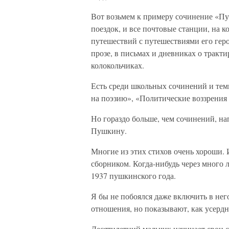
Вот возьмем к примеру сочинение «П
поездок, и все почтовые станции, на 
путешествий с путешествиями его геро
прозе, в письмах и дневниках о тракт
колокольчиках.
Есть среди школьных сочинений и тем
на поэзию», «Политические воззрения
Но гораздо больше, чем сочинений, н
Пушкину.
Многие из этих стихов очень хороши. 
сборником. Когда-нибудь через много 
1937 пушкинского года.
Я бы не побоялся даже включить в нег
отношения, но показывают, как усердн
Десятилетний мальчик начинает свои с