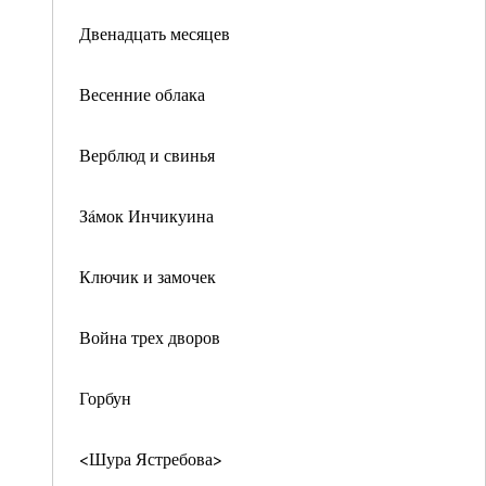
Двенадцать месяцев
Весенние облака
Верблюд и свинья
Зáмок Инчикуина
Ключик и замочек
Война трех дворов
Горбун
<Шура Ястребова>