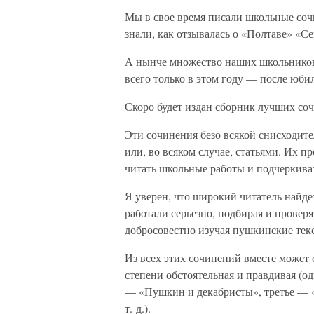
Мы в свое время писали школьные соч
знали, как отзывалась о «Полтаве» «С
А нынче множество наших школьников 
всего только в этом году — после юбил
Скоро будет издан сборник лучших со
Эти сочинения безо всякой снисходит
или, во всяком случае, статьями. Их п
читать школьные работы и подчеркива
Я уверен, что широкий читатель найдет
работали серьезно, подбирая и провер
добросовестно изучая пушкинские тек
Из всех этих сочинений вместе может 
степени обстоятельная и правдивая (о
— «Пушкин и декабристы», третье — 
т. д.).