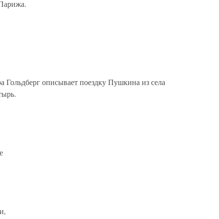
Парижа.
 Гольдберг описывает поездку Пушкина из села
тырь.
е
и,