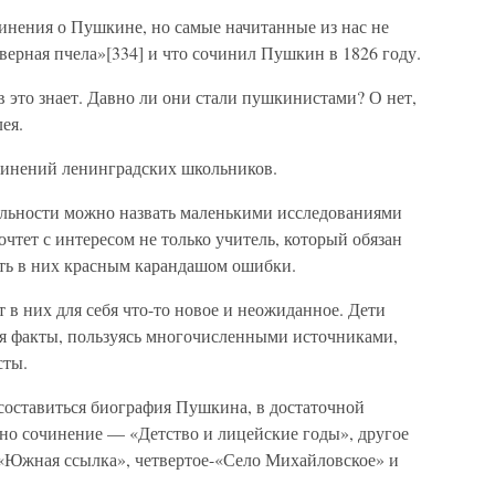
инения о Пушкине, но самые начитанные из нас не
еверная пчела»[334] и что сочинил Пушкин в 1826 году.
это знает. Давно ли они стали пушкинистами? О нет,
ея.
чинений ленинградских школьников.
ельности можно назвать маленькими исследованиями
рочтет с интересом не только учитель, который обязан
ть в них красным карандашом ошибки.
 в них для себя что-то новое и неожиданное. Дети
яя факты, пользуясь многочисленными источниками,
сты.
составиться биография Пушкина, в достаточной
дно сочинение — «Детство и лицейские годы», другое
«Южная ссылка», четвертое-«Село Михайловское» и