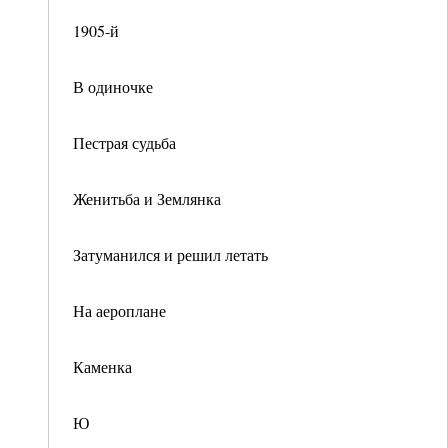
1905-й
В одиночке
Пестрая судьба
Женитьба и Землянка
Затуманился и решил летать
На аероплане
Каменка
Ю