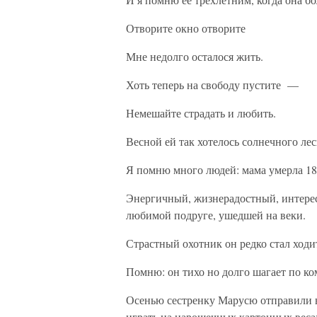
Отворите окно отворите
Мне недолго осталося жить.
Хоть теперь на свободу пустите —
Немешайте страдать и любить.
Весной ей так хотелось солнечного лес
Я помню много людей: мама умерла 18
Энергичный, жизнерадостный, интерес
любимой подруге, ушедшей на веки.
Страстный охотник он редко стал ходит
Помню: он тихо но долго шагает по ком
Осенью сестренку Марусю отправили в.
играть на нарошечных картонных вес