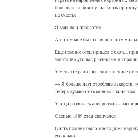
большую клюквину, насквозь проткнул
на счастье.
Я взял да и проглотил.
А потом мне было скверно, но я молчал
Еще помню: отец пришел с охоты, прин
заботливо угощал рябчиками и спраши
У меня сохранилось единственное пись
— Я больше неупотребляю лекарств, то
теперь думаю пить молоко с коньяком
У отца развилась аневризма — расшире
Осенью 1889 отец скончался.
Опять помню: было много дома народу, 
его к чаю.