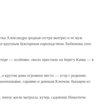
тка Александра (родная сестра матери) и ее муж
ял крупным буксирным пароходством Любимова (оно
тире — особняке, около пристани на берегу Камы — в
 а кругом дома огромное место — угор с редкими
м, конюшнями, сараями и дивным Ключом, бьющим из
 внизу жили матросы, кучер, садовник Никитичи