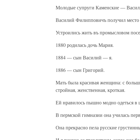
Молодые супруги Каменские — Василий
Василий Филипповичъ получил место 
Устроились жить въ промысловом посел
1880 родилась дочь Мария.
1884 — сын Василий — я.
1886 — сын Григорий.
Мать была красивая женщина: с больш
стройная, женственная, кроткая.
Ей нравилось пышно модно одеться в 
В пермской гимназии она училась перв
Она прекрасно пела русские грустинн
И я помню ее трехлетним, когда она бо