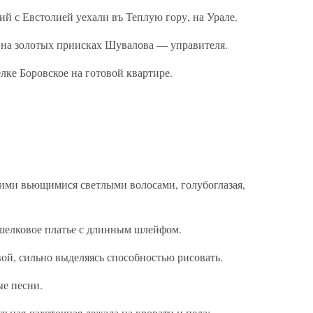
 с Евстолией уехали въ Теплую гору, на Урале.
на золотых приисках Шувалова — управителя.
ке Боровское на готовой квартире.
ими вьющимися светлыми волосами, голубоглазая,
шелковое платье с длинным шлейфом.
ой, сильно выделяясь способностью рисовать.
ые песни.
льная-чахоточная лежала на кровати и пела: