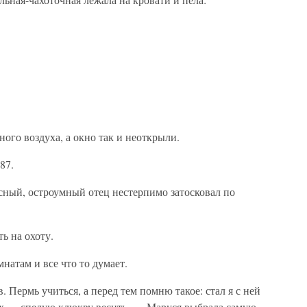
ного воздуха, а окно так и неоткрыли.
87.
ный, остроумный отец нестерпимо затосковал по
ь на охоту.
натам и все что то думает.
 Пермь учиться, а перед тем помню такое: стал я с ней
ах — спелую клюкву весить. — Маруся выбрала самую