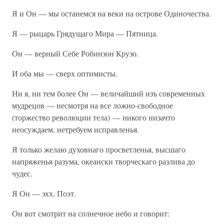
Я и Он — мы останемся на веки на острове Одиночества.
Я — рыцарь Грядущаго Мира — Пятница.
Он — верный Себе Робинзон Крузо.
И оба мы — сверх оптимисты.
Ни я, ни тем более Он — величайший изъ современных
мудрецов — несмотря на все ложно-свободное
(торжество революции тела) — никого низачто
неосуждаем, нетребуем исправленья.
Я только желаю духовнаго просветленья, высшаго
напряженья разума, океански творческаго разлива до
чудес.
Я Он — эхх. Поэт.
Он вот смотрит на солнечное небо и говорит: