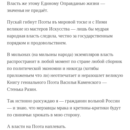
Власть же этому Единому Оправданью жизни —
значенья не придаёт.
Пускай гибнут Поэты въ мировой тоске и с Ними
великие из мастеров Искусства — лишь бы мудрая
народная власть следила, честно за государственным
порядком и продовольствием.
В мильонах (на мильоны народа) экземпляров власть
распространит в любой момент по стране любой сборник
по политической экономии и никогда (хотябы
приложеньем что ли) неотпечатает и неразошлет великую
Книгу гениального Поэта Василья Каменского —
Стенька Разин.
Так истинно разсуждаю я — гражданин вольной России
— и знаю, что мерзавцы мрака и кретины-критики будут
по свинячьи хрюкать в мою сторону.
А власти на Поэта наплевать.