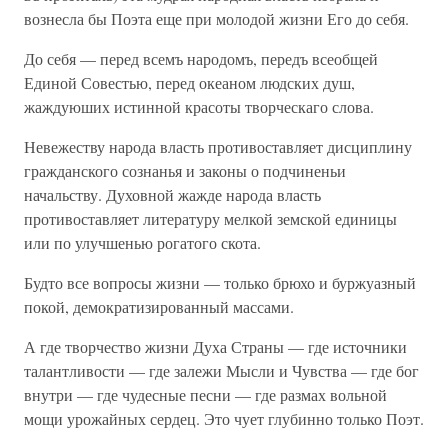
вознесла бы Поэта еще при молодой жизни Его до себя.
До себя — перед всемъ народомъ, передъ всеобщей
Единой Совестью, перед океаном людских душ,
жаждуюших истинной красоты творческаго слова.
Невежеству народа власть противоставляет дисциплину
гражданского сознанья и законы о подчиненьи
начальству. Духовной жажде народа власть
противоставляет литературу мелкой земской единицы
или по улучшенью рогатого скота.
Будто все вопросы жизни — только брюхо и буржуазный
покой, демократизированный массами.
А где творчество жизни Духа Страны — где источники
талантливости — где залежи Мысли и Чувства — где бог
внутри — где чудесные песни — где размах вольной
мощи урожайных сердец. Это чует глубинно только Поэт.