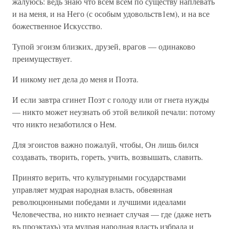
жалуюсь: ведь знаю что всем всем по существу наплевать
и на меня, и на Него (с особым удовольств1ем), и на все
божественное Искусство.
Тупой эгоизм близких, друзей, врагов — одинаково
преимуществует.
И никому нет дела до меня и Поэта.
И если завтра сгинет Поэт с голоду или от гнета нужды
— никто может неузнать об этой великой печали: потому
что никто незаботился о Нем.
Для эгоистов важно пожалуй, чтобы, Он лишь бился
создавать, творить, гореть, учить, возвышать, славить.
Принято верить, что культурными государствами
управляет мудрая народная власть, обвеянная
революцюнными победами и лучшими идеалами
Человечества, но никто незнает случая — где (даже нетъ
въ проэктахъ) эта мудрая народная власть избрала и