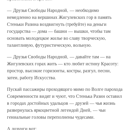
— Друзья Свободы Народной, — необходимо
немедленно на вершинах Жигулевских гор в память
Стеньки Разина воздвигнуть (требуйте) на деньги
государства — дома — башни — вышки, чтобы там
основать молодецкое жилье во славу творческую,
талантливую, футуристическую, вольную.
— Друзья Свободы Народной, — давайте там — на
Жигулевских горах жить — кто любит истину Красоту:
простор, высокие горизонты, костры, разгул, песни,
затеи, работу Искусства.
Пускай пассажиры проходящого мимо по Волге парохода
Современности видят и чуют, что Стенька Разин оставил
в городах достойных удальцов — друзей — чья жизнь
развернулась яркоцветной легендой Дней, — чьи
гениальные головы переполнены чудесами.
А лозунги вот: