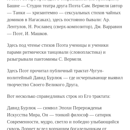
Башне — Студии театра друга Поэта Сам. Вермеля (автор
— Танки — хризантемно — сексуальных стихов чайных
домиков в Нагасаках), здесь постоянно бывали: Ар.
Лентулов, Н. Рославец (сверх-композитор), Дм. Варравин
— Поэт, И. Машков.
Здесь под чтенье стихов Поэта ученицы и ученики
парами ритмически танцовали (словопластика) и
разыгрывали пантомимы С. Вермеля.
Здесь Поэт прочитал публичный трактат-Чугун-
нолитейный Давид Бурлюк — где исчерпывающе выявил
творчество Своего Великого Друга,
Вот несколько справедливых строк из Его трактата:
Давид Бурлюк — символ Эпохи Перерожденья
Искусства Мира, Он — тонкий философ — сатирик
Современности, мудро, светло и победно улыбающийся
сквозь Лорнет вслед ворчащим богадельщикам от