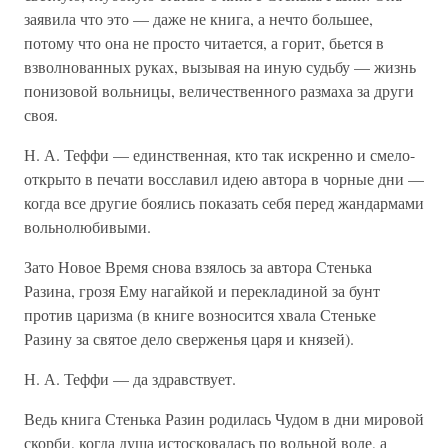
заявила что это — даже не книга, а нечто большее,
потому что она не просто читается, а горит, бьется в
взволнованных руках, вызывая на иную судьбу — жизнь
понизовой вольницы, величественного размаха за други
своя.
Н. А. Теффи — единственная, кто так искренно и смело-
открыто в печати восславил идею автора в чорные дни —
когда все другие боялись показать себя перед жандармами
вольнолюбивыми.
Зато Новое Время снова взялось за автора Стенька
Разина, грозя Ему нагайкой и перекладиной за бунт
против царизма (в книге возносится хвала Стеньке
Разину за святое дело сверженья царя и князей).
Н. А. Теффи — да здравствует.
Ведь книга Стенька Разин родилась Чудом в дни мировой
скорби, когда душа истосковалась по вольной воле, а