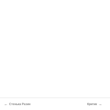
←
→
Стенька Разин
Критик