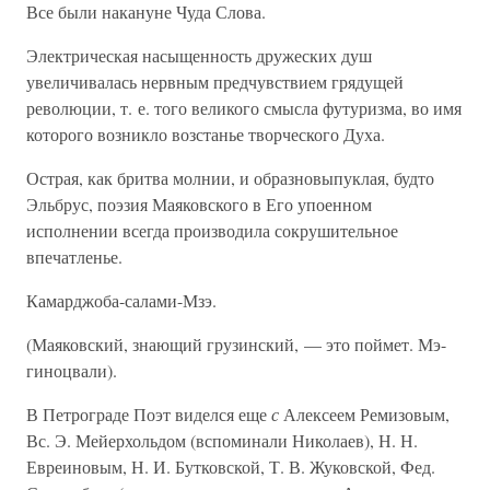
Все были накануне Чуда Слова.
Электрическая насыщенность дружеских душ
увеличивалась нервным предчувствием грядущей
революции, т. е. того великого смысла футуризма, во имя
которого возникло возстанье творческого Духа.
Острая, как бритва молнии, и образновыпуклая, будто
Эльбрус, поэзия Маяковского в Его упоенном
исполнении всегда производила сокрушительное
впечатленье.
Камарджоба-салами-Мзэ.
(Маяковский, знающий грузинский, — это поймет. Мэ-
гиноцвали).
В Петрограде Поэт виделся еще
с
Алексеем Ремизовым,
Вс. Э. Мейерхольдом (вспоминали Николаев), Н. Н.
Евреиновым, Н. И. Бутковской, Т. В. Жуковской, Фед.