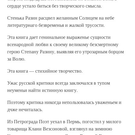
сердце устало биться без творческого смысла.
Стенька Разин расцвел желанным Солнцем на небе
литературнаго безвременья и жалкой трусости.
Эта книга дает генинальное выраженье сущности
всенародной любви к своему великому безсмертному
герою Степану Разину, выявляя его утрозарным борцом
за Волю.
Эта книга — стихийное творчество.
Ужас русской критики всегда заключался в тупом
неуменьи найти истинную книгу.
Поэтому критика никогда непользовалась уваженьем и
дчже нечиталась.
Из Петрограда Поэт уехал в Пермь, погостил у милого
товарища Клани Везсоновой, взглянул на зимнюю