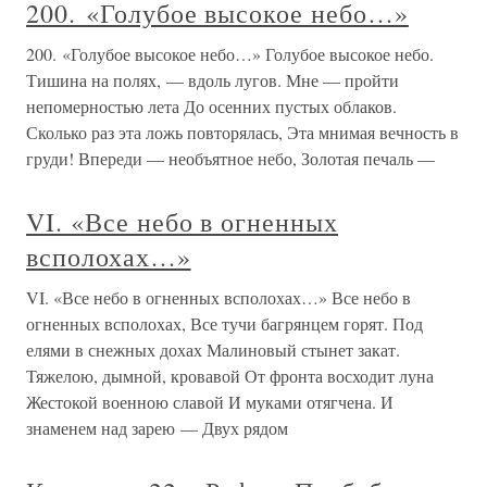
200. «Голубое высокое небо…»
200. «Голубое высокое небо…» Голубое высокое небо.
Тишина на полях, — вдоль лугов. Мне — пройти
непомерностью лета До осенних пустых облаков.
Сколько раз эта ложь повторялась, Эта мнимая вечность в
груди! Впереди — необъятное небо, Золотая печаль —
VI. «Все небо в огненных
всполохах…»
VI. «Все небо в огненных всполохах…» Все небо в
огненных всполохах, Все тучи багрянцем горят. Под
елями в снежных дохах Малиновый стынет закат.
Тяжелою, дымной, кровавой От фронта восходит луна
Жестокой военною славой И муками отягчена. И
знаменем над зарею — Двух рядом