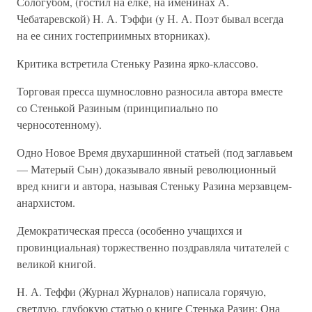
Сологубом, (гостил на елке, на именинах А.
Чебатаревской) Н. А. Тэффи (у Н. А. Поэт бывал всегда
на ее синих гостеприимных вторниках).
Критика встретила Стеньку Разина ярко-классово.
Торговая пресса шумнословно разносила автора вместе
со Стенькой Разиным (принципиально по
черносотенному).
Одно Новое Время двухаршинной статьей (под заглавьем
— Матерый Сын) доказывало явный революционный
вред книги и автора, называя Стеньку Разина мерзавцем-
анархистом.
Демократическая пресса (особенно учащихся и
провинциальная) торжественно поздравляла читателей с
великой книгой.
Н. А. Теффи (Журнал Журналов) написала горячую,
светлую, глубокую статью о книге Стенька Разин: Она