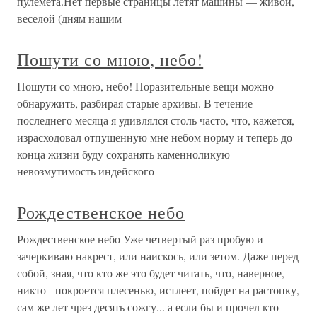
пулемета.Нет первые страницы летят машины — живой,
веселой (дням нашим
Пошути со мною, небо!
Пошути со мною, небо! Поразительные вещи можно
обнаружить, разбирая старые архивы. В течение
последнего месяца я удивлялся столь часто, что, кажется,
израсходовал отпущенную мне небом норму и теперь до
конца жизни буду сохранять каменноликую
невозмутимость индейского
Рождественское небо
Рождественское небо Уже четвертый раз пробую и
зачеркиваю накрест, или наискось, или зетом. Даже перед
собой, зная, что кто же это будет читать, что, наверное,
никто - покроется плесенью, истлеет, пойдет на растопку,
сам же лет чрез десять сожгу... а если бы и прочел кто-