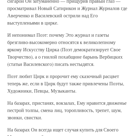
сигарой Он затуманенно — прищурив правый глаз —
просматривал Новый Сатирикон и Журнал Журналов где
Аверченко и Василевский острили над Его
выступленьями в цирке.
И непонимал Поэт: почему Это журнал и газеты
брезгливо-высокомерно относятся к великолепному
яркому Искусству Цирка (Поэт демократизирует Свое
Творчество), а о гнилой похабщине барынь Вербицких
(статьи Василевского) писать нестыдятся.
Поэт любит Цирк и пророчит ему сказочный расцвет
теперь же, если в Цирк будут также привлечены Поэты,
Художники, Певцы, Музыканты.
На базарах, пристанях, вокзалах, Ему нравится движенье
пестрой толпы, смена лиц, торопливость, трепет, шум,
звонки, свистки.
На базарах Он всегда ищет случая купить для Своего