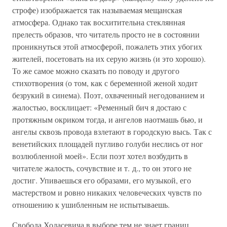
строфе) изображается так называемая мещанская
атмосфера. Однако так восхитительна стеклянная
прелесть образов, что читатель просто не в состоянии
проникнуться этой атмосферой, пожалеть этих убогих
жителей, посетовать на их серую жизнь (и это хорошо).
То же самое можно сказать по поводу и другого
стихотворения (о том, как с беременной женой ходит
безрукий в синема). Поэт, охваченный негодованием и
жалостью, восклицает: «Ременный бич я достаю с
протяжным окриком тогда, и ангелов наотмашь бью, и
ангелы сквозь провода взлетают в городскую высь. Так с
венетийских площадей пугливо голуби неслись от ног
возлюбленной моей». Если поэт хотел возбудить в
читателе жалость, сочувствие и т. д., то он этого не
достиг. Упиваешься его образами, его музыкой, его
мастерством и ровно никаких человеческих чувств по
отношению к ушибленным не испытываешь.
Свобода Ходасевича в выборе тем не знает границ.