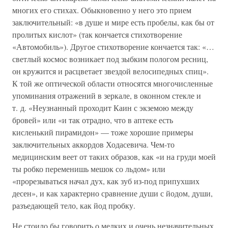
многих его стихах. Обыкновенно у него это прием
заключительный: «в душе и мире есть пробелы, как бы от
пролитых кислот» (так кончается стихотворение
«Автомобиль»). Другое стихотворение кончается так: «…
светлый космос возникает под зыбким пологом ресниц,
он кружится и расцветает звездой велосипедных спиц».
К той же оптической области относятся многочисленные
упоминания отражений в зеркале, в оконном стекле и
т. д. «Неузнанный проходит Каин с экземою между
бровей» или «и так отрадно, что в аптеке есть
кисленький пирамидон» — тоже хорошие примеры
заключительных аккордов Ходасевича. Чем-то
медицинским веет от таких образов, как «и на груди моей
ты робко переменишь мешок со льдом» или
«прорезываться начал дух, как зуб из-под припухших
десен», и как характерно сравнение души с йодом, души,
разъедающей тело, как йод пробку.
Не стоило бы говорить о мелких и очень незначительных