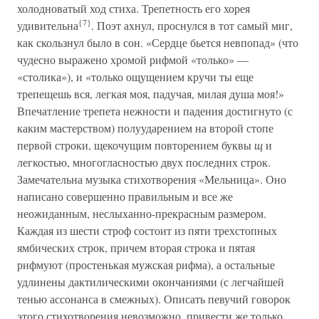
холодноватый ход стиха. Трепетность его хорея
{7}
удивительна
. Поэт ахнул, проснулся в тот самый миг,
как скользнул было в сон. «Сердце бьется невпопад» (что
чудесно выражено хромой рифмой «только» —
«столика»), и «только ощущением кручи ты еще
трепещешь вся, легкая моя, падучая, милая душа моя!»
Впечатление трепета нежности и падения достигнуто (с
каким мастерством) полуударением на второй стопе
первой строки, щекочущим повторением буквы
щ
и
легкостью, многогласностью двух последних строк.
Замечательна музыка стихотворения «Мельница». Оно
написано совершенно правильным и все же
неожиданным, неслыханно-прекрасным размером.
Каждая из шести строф состоит из пяти трехстопных
ямбических строк, причем вторая строка и пятая
рифмуют (простенькая мужская рифма), а остальные
удлинены дактилическими окончаниями (с легчайшей
тенью ассонанса в смежных). Описать певучий говорок
этого стихотворения невозможно, привести же только