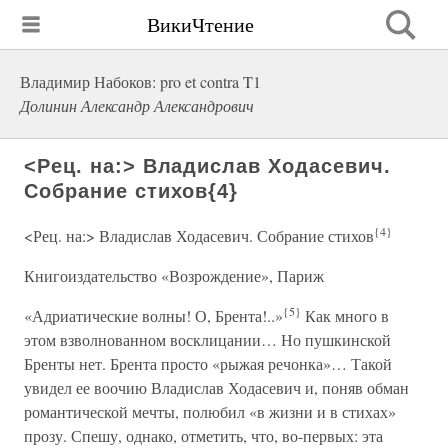
ВикиЧтение
Владимир Набоков: pro et contra T1
Долинин Александр Александрович
<Рец. на:> Владислав Ходасевич.
Собрание стихов{4}
{4}
<Рец. на:> Владислав Ходасевич. Собрание стихов
Книгоиздательство «Возрождение», Париж
{5}
«Адриатические волны! О, Брента!..»
Как много в
этом взволнованном восклицании… Но пушкинской
Бренты нет. Брента просто «рыжая речонка»… Такой
увидел ее воочию Владислав Ходасевич и, поняв обман
романтической мечты, полюбил «в жизни и в стихах»
прозу. Спешу, однако, отметить, что, во-первых: эта