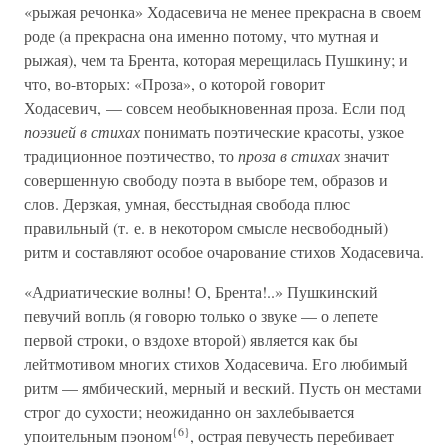
«рыжая речонка» Ходасевича не менее прекрасна в своем
роде (а прекрасна она именно потому, что мутная и
рыжая), чем та Брента, которая мерещилась Пушкину; и
что, во-вторых: «Проза», о которой говорит
Ходасевич, — совсем необыкновенная проза. Если под
поэзией в стихах
понимать поэтические красоты, узкое
традиционное поэтичество, то
проза в стихах
значит
совершенную свободу поэта в выборе тем, образов и
слов. Дерзкая, умная, бесстыдная свобода плюс
правильный (т. е. в некотором смысле несвободный)
ритм и составляют особое очарование стихов Ходасевича.
«Адриатические волны! О, Брента!..» Пушкинский
певучий вопль (я говорю только о звуке — о лепете
первой строки, о вздохе второй) является как бы
лейтмотивом многих стихов Ходасевича. Его любимый
ритм — ямбический, мерный и веский. Пусть он местами
строг до сухости; неожиданно он захлебывается
{6}
упоительным пэоном
, острая певучесть перебивает