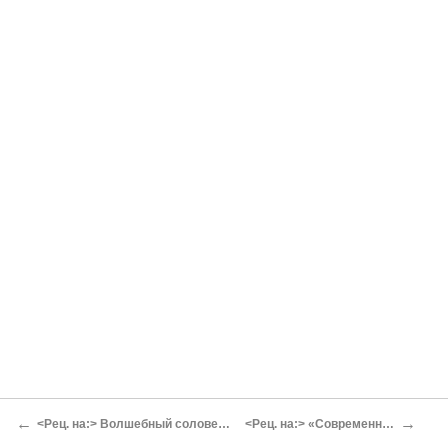
←
→
<Рец. на:> Волшебный соловей. Сказка Рихарда Деммеля{1}
<Рец. на:> «Современные записки». XXXVII{11}