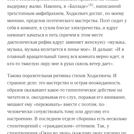
{8}
выдержку жалко. Наконец, в «Балладе»
, написанной
трехстопным амфибрахием, Ходасевич достиг, по моему
мнению, пределов поэтического мастерства. Поэт сидит у
себя в комнате, в сухом блеске электричества, и вдруг
начинает качаться и петь (причем в этом месте
дактилическая рифма вдруг заменяет женскую): «музыка,
музыка, музыка вплетается в пенье мое». И дальше: «И в
плавный вращательный танец вся комната мерно идет, и
кто-то тяжелую лиру мне в руки сквозь ветер дает».
Такова поразительная ритмика стихов Ходасевича. И
странное дело: это мастерство и острая неожиданность
образов оказывают какое-то гипнотическое действие на
читателя и, околдовывая его слух, поражая его внимание,
мешают ему «переживать» вместе с поэтом, по-
человечески сочувствовать тому или другому его
настроению. В последнем отделе сборника есть несколько
стихотворений с «гражданским» оттенком. Так, у
стихотворения «Окна во двор» (каждому окну уделено по