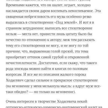
Временами кажется, что он шалит, играет, холодно
наслаждается своим даром воспевать невоспеваемое. Эта
священная небрезгливость его музы особенно резко
выразилась в стихотворении «Под землей». И вот я в
странном затруднении: выписать все стихотворение
нельзя — места нет, привести лишь цитату было бы
нечестно по отношению к автору; меж тем рассказать
тему его стихотворения не могу, и не могу по той
причине, что, выраженная голой прозой, эта тема
приобретает оттенок самой грубой и откровенной
нечистоплотности. Достаточно, если скажу, что такого
рода эпизоды можно найти в книгах по половым
вопросам. И все же из описания жалкого порока
Ходасевич сделал сильное и прекрасное стихотворение
(на мгновение у меня мелькнула мысль: а вдруг музе все-
таки обидно? — но только на мгновение).
Очень интересен в творчестве Ходасевича некий
оптическо-аптекарско-химическо-анатомический налет на