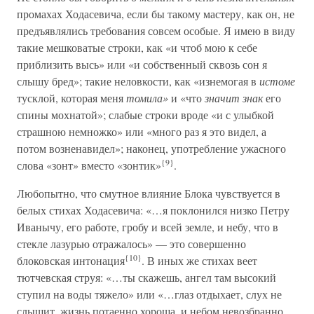
промахах Ходасевича, если бы такому мастеру, как он, не
предъявлялись требования совсем особые. Я имею в виду
такие мешковатые строки, как «и чтоб мою к себе
приблизить высь» или «и собственный сквозь сон я
слышу бред»; такие неловкости, как «изнемогая в
истоме
тусклой, которая меня
томила»
и «что
значит знак
его
спины мохнатой»; слабые строки вроде «и с улыбкой
страшною немножко» или «много раз я это видел, а
потом возненавидел»; наконец, употребление ужасного
{9}
слова «зонт» вместо «зонтик»
.
Любопытно, что смутное влияние Блока чувствуется в
белых стихах Ходасевича: «…я поклонился низко Петру
Иванычу, его работе, гробу и всей земле, и небу, что в
стекле лазурью отражалось» — это совершенно
{10}
блоковская интонация
. В иных же стихах веет
тютчевская струя: «…ты скажешь, ангел там высокий
ступил на воды тяжело» или «…глаз отдыхает, слух не
слышит, жизнь потаенно хороша, и небом невозбранно