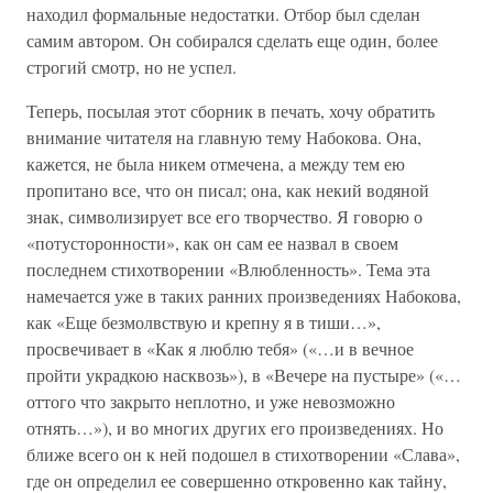
находил формальные недостатки. Отбор был сделан
самим автором. Он собирался сделать еще один, более
строгий смотр, но не успел.
Теперь, посылая этот сборник в печать, хочу обратить
внимание читателя на главную тему Набокова. Она,
кажется, не была никем отмечена, а между тем ею
пропитано все, что он писал; она, как некий водяной
знак, символизирует все его творчество. Я говорю о
«потусторонности», как он сам ее назвал в своем
последнем стихотворении «Влюбленность». Тема эта
намечается уже в таких ранних произведениях Набокова,
как «Еще безмолвствую и крепну я в тиши…»,
просвечивает в «Как я люблю тебя» («…и в вечное
пройти украдкою насквозь»), в «Вечере на пустыре» («…
оттого что закрыто неплотно, и уже невозможно
отнять…»), и во многих других его произведениях. Но
ближе всего он к ней подошел в стихотворении «Слава»,
где он определил ее совершенно откровенно как тайну,