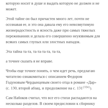
которую носит в душе и выдать которую не должен и не
может.
Этой тайне он был причастен много лет, почти не
осознавая ее, и это она давала ему его невозмутимую
жизнерадостность и ясность даже при самых тяжелых
переживаниях и делала его совершенно неуязвимым для
всяких самых глупых или злостных нападок.
Эта тайна та-та, та-та-та-та, та-та,
а точнее сказать я не вправе.
Чтобы еще точнее понять, о чем идет речь, предлагаю
читателю ознакомиться с описанием Федором
Годуновым-Чердынцевым своего отца в романе «Дар»
{324}
(с. 130, второй абзац, и продолжение на с. 131
).
Сам Набоков считал, что все его стихи распадаются на
несколько разделов. В своем предисловии к сборнику