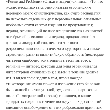
«Poems and Problems» (Стихи и задачи) он писал: «То, что
можно несколько выспренно назвать европейским
периодом моего стихотворчества, как будто распадается
на несколько отдельных фаз: первоначальная, банальные
любовные стихи (в этом издании не представлена);
период, отражающий полное отвержение так называемой
октябрьской революции; и период, продолжавшийся
далеко за двадцатый год, некоего частного
ретроспективно-ностальгического кураторства, а также
стремления развить византийскую образность (некоторые
читатели ошибочно усматривали в этом интерес к
религии — интерес, который для меня ограничивался
литературной стилизацией); а затем, в течение десятка
лет, я видел свою задачу в том, чтобы каждое
стихотворение имело сюжет и изложение (это было как
бы реакцией против унылой, худосочной „парижской
школы“ эмигрантской поэзии); и наконец, в конце
тридцатых годов и в течение последующих десятилетий,
внезапное освобождение от этих добровольно принятых