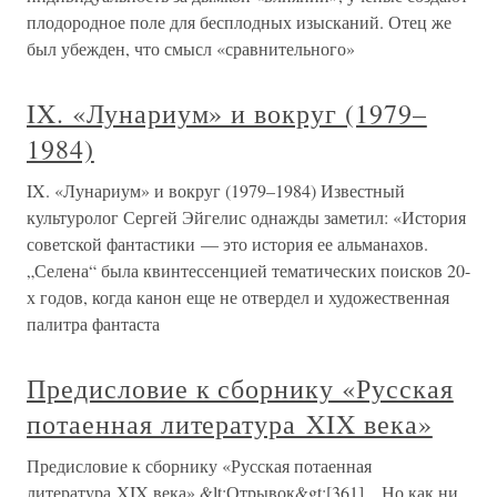
плодородное поле для бесплодных изысканий. Отец же
был убежден, что смысл «сравнительного»
IX. «Лунариум» и вокруг (1979–
1984)
IX. «Лунариум» и вокруг (1979–1984) Известный
культуролог Сергей Эйгелис однажды заметил: «История
советской фантастики — это история ее альманахов.
„Селена“ была квинтессенцией тематических поисков 20-
х годов, когда канон еще не отвердел и художественная
палитра фантаста
Предисловие к сборнику «Русская
потаенная литература XIX века»
Предисловие к сборнику «Русская потаенная
литература XIX века» &lt;Отрывок&gt;[361]…Но как ни