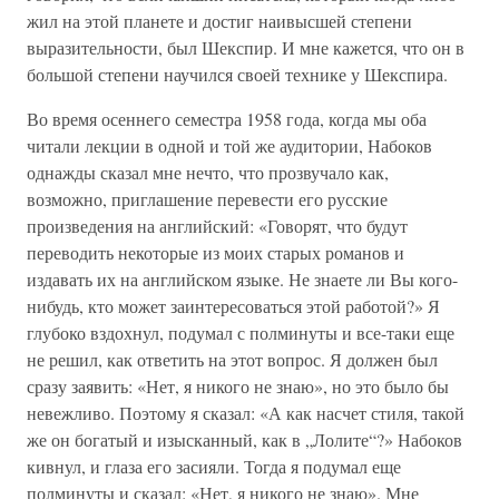
жил на этой планете и достиг наивысшей степени
выразительности, был Шекспир. И мне кажется, что он в
большой степени научился своей технике у Шекспира.
Во время осеннего семестра 1958 года, когда мы оба
читали лекции в одной и той же аудитории, Набоков
однажды сказал мне нечто, что прозвучало как,
возможно, приглашение перевести его русские
произведения на английский: «Говорят, что будут
переводить некоторые из моих старых романов и
издавать их на английском языке. Не знаете ли Вы кого-
нибудь, кто может заинтересоваться этой работой?» Я
глубоко вздохнул, подумал с полминуты и все-таки еще
не решил, как ответить на этот вопрос. Я должен был
сразу заявить: «Нет, я никого не знаю», но это было бы
невежливо. Поэтому я сказал: «А как насчет стиля, такой
же он богатый и изысканный, как в „Лолите“?» Набоков
кивнул, и глаза его засияли. Тогда я подумал еще
полминуты и сказал: «Нет, я никого не знаю». Мне