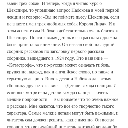
звали трех собак. И теперь, когда я читаю курс о
Шекспире, то упоминаю вопрос Набокова в моей первой
лекции и говорю: «Вы не поймете пьесу Шекспира, если
не знаете имен трех любимых собак Короля Лира». И в
этом аспекте сам Набоков действительно очень близок к
Шекспиру. Почти каждая деталь в его рассказах должна
быть принята во внимание. Он назвал свой последний
сборник рассказов по заголовку первого рассказа
сборника, вышедшего в 1924 году. Это название —
«Катастрофа», что по-русски может означать гибель,
крушение надежд, как и английское слово, но также и
серьезную аварию. Впоследствии Набоков дал этому
сборнику другое заглавие — «Детали захода солнца». И
если вы смотрите на детали захода солнца — очень
мелкие подробности — вы поймете что-то очень важное
о рассказе. Мне кажется, что все его творчество такого
характера. Самые мелкие детали могут быть важными, и
читатель сам должен решить, какие именно. Он всегда
говорил, что величайший писатель, который когда-либо