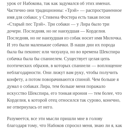
урок от Набокова, так как задумался об этих именах.
Частично они традиционны: «Трэй» — распространенное
имя для собаки; у Стивена Фостера есть такая песня
«Старый пес Трэй». Три собаки — у Лира было три
дочери. Последняя, но не наихудшая — Корделия.
Последняя, но не наихудшая из собак носит имя Милочка.
И это были маленькие собачки. В наши дни их порода
была бы пекинес или чихуахуа, но во времена Шекспира
собачка была бы спаниелем. Существует целая цепь
поэтических образов, в которых спаниели — воплощение
неблагодарности. Они лижут вам руку, чтобы получить
конфету, а потом поворачиваются спиной. Чем больше я
думал о собаках Лира, тем больше меня поражало
искусство Шекспира, его тонкая ирония — тем более, что
Корделия, к которой отец относился так сурово, конечно,
не отвернулась от него.
Разумеется, все эти мысли пришли мне в голову
благодаря тому, что Набоков спросил меня, знаю ли я, как