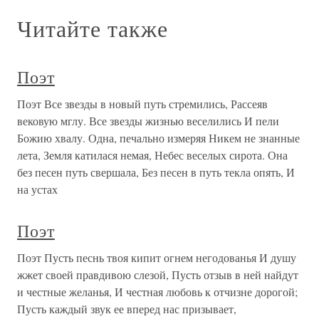
Читайте также
Поэт
Поэт Все звезды в новый путь стремились, Рассеяв
вековую мглу. Все звезды жизнью веселились И пели
Божию хвалу. Одна, печально измеряя Никем не знанные
лета, Земля катилася немая, Небес веселых сирота. Она
без песен путь свершала, Без песен в путь текла опять, И
на устах
Поэт
Поэт Пусть песнь твоя кипит огнем негодованья И душу
жжет своей правдивою слезой, Пусть отзыв в ней найдут
и честные желанья, И честная любовь к отчизне дорогой;
Пусть каждый звук ее вперед нас призывает,