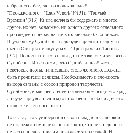
избранного, безусловно включавшую бы
"Прокаженного", "Laus Veneris"[915] и "Триумф
Времени"[916]. Книга должна бы содержать и многое
другое, но нет, возможно, ни одного другого отдельного
произведения, не включить которое было бы ошибкой.
Изучающему Суинберна надо будет прочитать одну из
пьес о Стюартах и окунуться в "Тристрама из Лионесса"
[917]. Но почти никто в наши дни не захочет читать всего
Суинберна. И не потому, что Суинберн необъятен;
некоторые поэты, написавшие столь же много, должны
быть прочитаны целиком. Необходимость и сложность
выбора связаны с особой природой творчества
Суинберна, в высшей степени отличающегося (и это вряд
ли будет преувеличением) от творчества любого другого
столь же известного поэта.
Тот факт, что Суинберн внес свой вклад в поэзию, явно
не подлежит сомнению; он сделал то, что никто до него
не делал, и сделанное им не окажется подделкой. И,