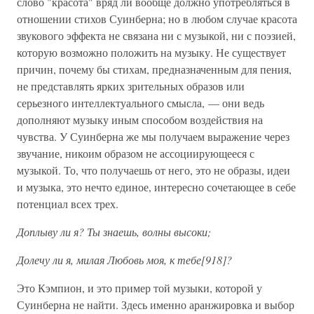
слово "красота" вряд ли вообще должно употребляться в
отношении стихов Суинберна; но в любом случае красота
звукового эффекта не связана ни с музыкой, ни с поэзией,
которую возможно положить на музыку. Не существует
причин, почему бы стихам, предназначенным для пения,
не представлять ярких зрительных образов или
серьезного интеллектуального смысла, — они ведь
дополняют музыку иным способом воздействия на
чувства. У Суинберна же мы получаем выражение через
звучание, никоим образом не ассоциирующееся с
музыкой. То, что получаешь от него, это не образы, идеи
и музыка, это нечто единое, интересно сочетающее в себе
потенциал всех трех.
Доплыву ли я? Ты знаешь, волны высоки;
Долечу ли я, милая Любовь моя, к тебе[918]?
Это Кэмпион, и это пример той музыки, которой у
Суинберна не найти. Здесь именно аранжировка и выбор