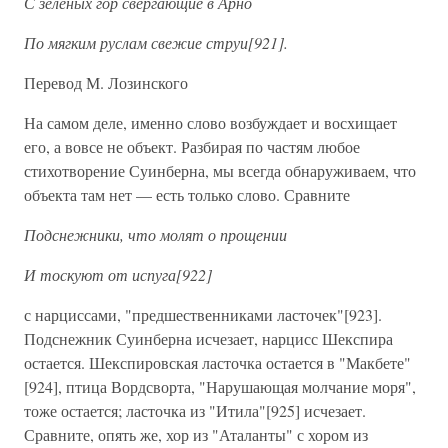
С зеленых гор свергающие в Арно
По мягким руслам свежие струи[921].
Перевод М. Лозинского
На самом деле, именно слово возбуждает и восхищает
его, а вовсе не объект. Разбирая по частям любое
стихотворение Суинберна, мы всегда обнаруживаем, что
объекта там нет — есть только слово. Сравните
Подснежники, что молят о прощении
И тоскуют от испуга[922]
с нарциссами, "предшественниками ласточек"[923].
Подснежник Суинберна исчезает, нарцисс Шекспира
остается. Шекспировская ласточка остается в "Макбете"
[924], птица Вордсворта, "Нарушающая молчание моря",
тоже остается; ласточка из "Итила"[925] исчезает.
Сравните, опять же, хор из "Аталанты" с хором из