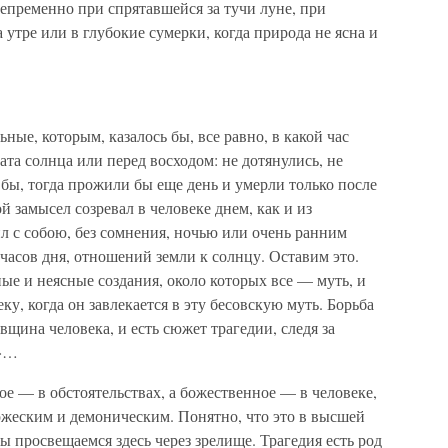
епременно при спрятавшейся за тучи луне, при
утре или в глубокие сумерки, когда природа не ясна и
ьные, которым, казалось бы, все равно, в какой час
ата солнца или перед восходом: не дотянулись, не
 бы, тогда прожили бы еще день и умерли только после
й замысел созревал в человеке днем, как и из
 с собою, без сомнения, ночью или очень ранним
часов дня, отношений земли к солнцу. Оставим это.
ные и неясные создания, около которых все — муть, и
ку, когда он завлекается в эту бесовскую муть. Борьба
овщина человека, и есть сюжет трагедии, следя за
к»…
ое — в обстоятельствах, а божественное — в человеке,
божеским и демоническим. Понятно, что это в высшей
ы просвещаемся здесь через зрелище. Трагедия есть род