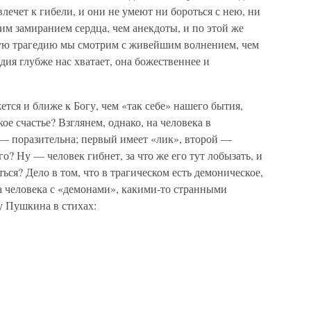
влечет к гибели, и они не умеют ни бороться с нею, ни
шим замиранием сердца, чем анекдоты, и по этой же
ую трагедию мы смотрим с живейшим волнением, чем
ия глубже нас хватает, она божественнее и
тся и ближе к Богу, чем «так себе» нашего бытия,
ое счастье? Взглянем, однако, на человека в
 — поразительна; первый имеет «лик», второй —
го? Ну — человек гибнет, за что же его тут лобызать, и
ться? Дело в том, что в трагическом есть демоническое,
а человека с «демонами», какими-то странными
у Пушкина в стихах: