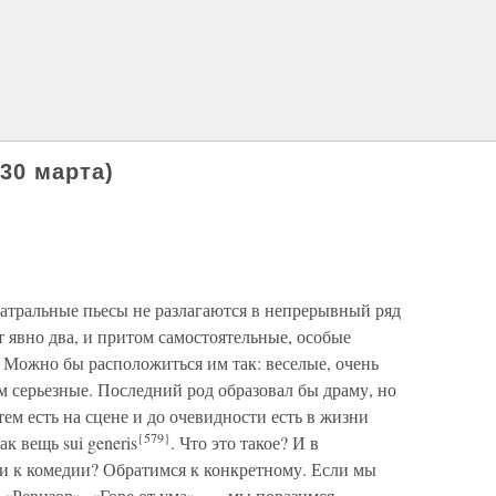
0 марта)
атральные пьесы не разлагаются в непрерывный ряд
т явно два, и притом самостоятельные, особые
? Можно бы расположиться им так: веселые, очень
ем серьезные. Последний род образовал бы драму, но
тем есть на сцене и до очевидности есть в жизни
{579}
к вещь sui generis
. Что это такое? И в
ии к комедии? Обратимся к конкретному. Если мы
«Ревизор», «Горе от ума», — мы поразимся