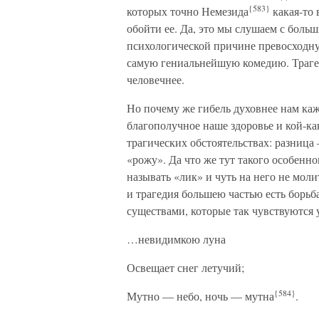
{583}
которых точно Немезида
какая-то 
обойти ее. Да, это мы слушаем с боль
психологической причине превосходн
самую гениальнейшую комедию. Трагед
человечнее.
Но почему же гибель духовнее нам каже
благополучное наше здоровье и кой-как
трагических обстоятельствах: разница
«рожу». Да что же тут такого особенно
называть «лик» и чуть на него не моли
и трагедия большею частью есть борьб
существами, которые так чувствуются 
…невидимкою луна
Освещает снег летучий;
{584}
Мутно — небо, ночь — мутна
.