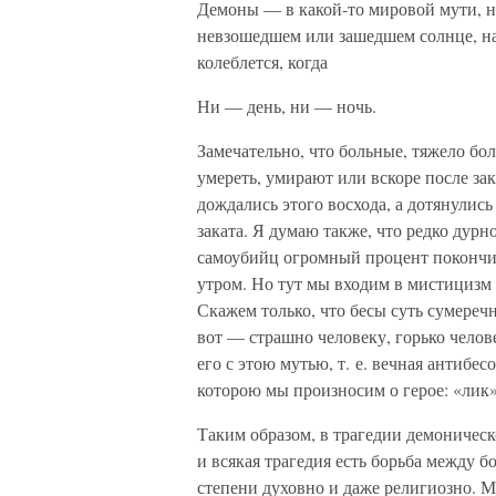
Демоны — в какой-то мировой мути, н
невзошедшем или зашедшем солнце, на 
колеблется, когда
Ни — день, ни — ночь.
Замечательно, что больные, тяжело бол
умереть, умирают или вскоре после зак
дождались этого восхода, а дотянулись
заката. Я думаю также, что редко дурно
самоубийц огромный процент покончил
утром. Но тут мы входим в мистицизм 
Скажем только, что бесы суть сумереч
вот — страшно человеку, горько челове
его с этою мутью, т. е. вечная антибес
которою мы произносим о герое: «ли
Таким образом, в трагедии демоническ
и всякая трагедия есть борьба между 
степени духовно и даже религиозно. М