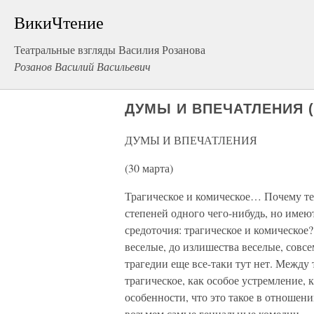
ВикиЧтение
Театральные взгляды Василия Розанова
Розанов Василий Васильевич
ДУМЫ И ВПЕЧАТЛЕНИЯ (3
ДУМЫ И ВПЕЧАТЛЕНИЯ
(30 марта)
Трагическое и комическое… Почему те
степеней одного чего-нибудь, но имею
средоточия: трагическое и комическое
веселые, до излишества веселые, совс
трагедии еще все-таки тут нет. Между 
трагическое, как особое устремление, ка
особенности, что это такое в отношен
возьмем самые гениальные комедии — 