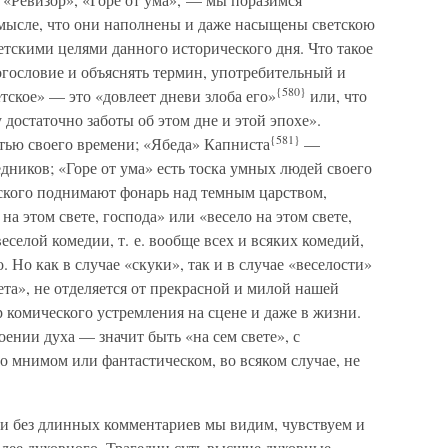
смысле, что они наполнены и даже насыщены светскою
етскими целями данного исторического дня. Что такое
ногословие и объяснять термин, употребительный и
{580}
етское» — это «довлеет дневи злоба его»
или, что
 достаточно заботы об этом дне и этой эпохе».
{581}
тью своего времени; «Ябеда» Капниста
—
едников; «Горе от ума» есть тоска умных людей своего
ского поднимают фонарь над темным царством,
на этом свете, господа» или «весело на этом свете,
еселой комедии, т. е. вообще всех и всяких комедий,
 Но как в случае «скуки», так и в случае «веселости»
ета», не отделяется от прекрасной и милой нашей
р комического устремления на сцене и даже в жизни.
ении духа — значит быть «на сем свете», с
 мнимом или фантастическом, во всяком случае, не
за и без длинных комментариев мы видим, чувствуем и
более духовного. Трагедии суть высшие духовные