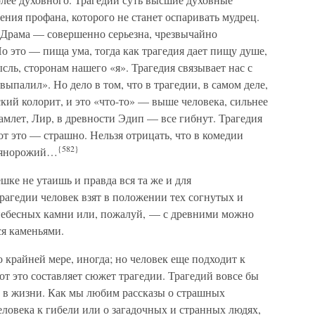
ения профана, которого не станет оспаривать мудрец.
? Драма — совершенно серьезна, чрезвычайно
о это — пища ума, тогда как трагедия дает пищу душе,
сль, сторонам нашего «я». Трагедия связывает нас с
«выпалил». Но дело в том, что в трагедии, в самом деле,
еский колорит, и это «что-то» — выше человека, сильнее
Гамлет, Лир, в древности Эдип — все гибнут. Трагедия
от это — страшно. Нельзя отрицать, что в комедии
{582}
умянорожий…
ешке не утаишь и правда вся та же и для
рагедии человек взят в положении тех согнутых и
 небесных камни или, пожалуй, — с древними можно
я каменьями.
о крайней мере, иногда; но человек еще подходит к
от это составляет сюжет трагедии. Трагедий вовсе бы
о в жизни. Как мы любим рассказы о страшных
еловека к гибели или о загадочных и странных людях,