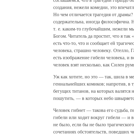
создания, нежели комедии, это впечатл
Но чем отличается трагедия от драмы
содержательна, иногда философична. Н
т. е. каким-то глубочайшим, нежели мы
Богом. Читатель да простит, что я так 
есть что-то, что и сообщает ей трагич
человека, страшно человеку. Отелло, 
есть изображение гибели человека, и в
человек взят несколько, как Силен р
Уж как хотите, но это — так, шила в м
гениальнейших комиков; напротив, в т
бегущих титанов, на которых валятся
пошутить, — в которых небо швыряетс
Человек гибнет — такова его судьба, п
гибели или ходит вокруг гибели — и в
не было, если бы не было трагическог
сочетаниях обстоятельств, поведших ч