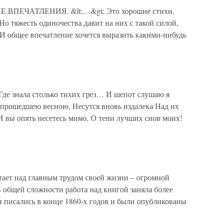
ПЕЧАТЛЕНИЯ. &lt;…&gt; Это хорошие стихи,
Но тяжесть одиночества давит на них с такой силой,
 И общее впечатление хочется выразить какими-нибудь
 Где знала столько тихих грез… И шепот слушаю я
к прошедшею весною, Несутся вновь издалека Над их
И вы опять несетесь мимо, О тени лучших снов моих!
тает над главным трудом своей жизни – огромной
 общей сложности работа над книгой заняла более
и писались в конце 1860-х годов и были опубликованы