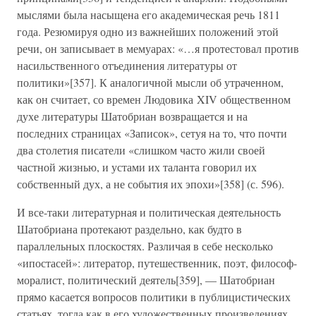
мыслями была насыщена его академическая речь 1811
года. Резюмируя одно из важнейших положений этой
речи, он записывает в мемуарах: «…я протестовал против
насильственного отъединения литературы от
политики»[357]. К аналогичной мысли об утраченном,
как он считает, со времен Людовика XIV общественном
духе литературы Шатобриан возвращается и на
последних страницах «Записок», сетуя на то, что почти
два столетия писатели «слишком часто жили своей
частной жизнью, и устами их таланта говорил их
собственный дух, а не события их эпохи»[358] (с. 596).
И все-таки литературная и политическая деятельность
Шатобриана протекают раздельно, как будто в
параллельных плоскостях. Различая в себе несколько
«ипостасей»: литератор, путешественник, поэт, философ-
моралист, политический деятель[359], — Шатобриан
прямо касается вопросов политики в публицистических
статьях, тогда как в его художественных произведениях