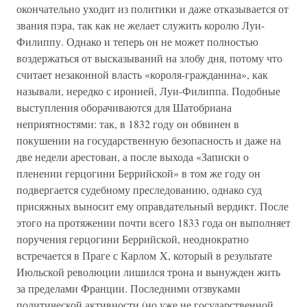
окончательно уходит из политики и даже отказывается от
звания пэра, так как не желает служить королю Луи-
Филиппу. Однако и теперь он не может полностью
воздержаться от высказываний на злобу дня, потому что
считает незаконной власть «короля-гражданина», как
называли, нередко с иронией, Луи-Филиппа. Подобные
выступления оборачиваются для Шатобриана
неприятностями: так, в 1832 году он обвинен в
покушении на государственную безопасность и даже на
две недели арестован, а после выхода «Записки о
пленении герцогини Беррийской» в том же году он
подвергается судебному преследованию, однако суд
присяжных выносит ему оправдательный вердикт. После
этого на протяжении почти всего 1833 года он выполняет
поручения герцогини Беррийской, неоднократно
встречается в Праге с Карлом X, который в результате
Июльской революции лишился трона и вынужден жить
за пределами Франции. Последними отзвуками
политической активности (но уже не государственной