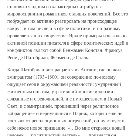
становится одним из характерных атрибутов
мировосприятия романтиков старших поколений. Все это
побуждает их активно реагировать на происходящее
вокруг, в том числе и в сфере политики, и по-разному
проявляется в их творчестве. Яркие примеры изначально
активной позиции писателя в сфере политических идей и
конфликтов являют собой Бенжамен Констан, Франсуа-
Рене де Шатобриан, Жермена де Сталь.
Когда Шатобриан возвращается из Англии, где он жил
эмигрантом (1793–1800), он совершенно по-новому
ощущает себя в окружающей реальности: умудренный
жизненным опытом, утративший многие иллюзии,
связанные и с революцией, и с путешествием в Новый
Свет, и с эмиграцией, прошедший через религиозное
«обращение» и вернувшийся в Париж, который еще не
«остыл» от революционных потрясений, он чувствует в
себе некое новое призвание. «…Во мне открылся новый
человек — политический деятель», — признался он