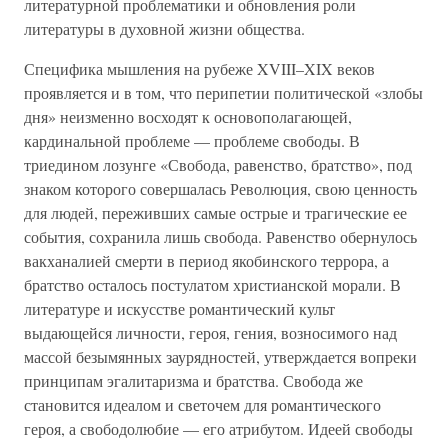
литературной проблематики и обновления роли
литературы в духовной жизни общества.
Специфика мышления на рубеже XVIII–XIX веков
проявляется и в том, что перипетии политической «злобы
дня» неизменно восходят к основополагающей,
кардинальной проблеме — проблеме свободы. В
триедином лозунге «Свобода, равенство, братство», под
знаком которого совершалась Революция, свою ценность
для людей, переживших самые острые и трагические ее
события, сохранила лишь свобода. Равенство обернулось
вакханалией смерти в период якобинского террора, а
братство осталось постулатом христианской морали. В
литературе и искусстве романтический культ
выдающейся личности, героя, гения, возносимого над
массой безымянных заурядностей, утверждается вопреки
принципам эгалитаризма и братства. Свобода же
становится идеалом и светочем для романтического
героя, а свободолюбие — его атрибутом. Идеей свободы