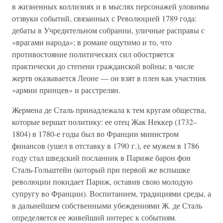
в жизненных коллизиях и в мыслях персонажей уловимы
отзвуки событий, связанных с Революцией 1789 года:
дебаты в Учредительном собрании, уличные расправы с
«врагами народа»; в романе ощутимо и то, что
противостояние политических сил обостряется
практически до степени гражданской войны; в числе
жертв оказывается Леоне — он взят в плен как участник
«армии принцев» и расстрелян.
Жермена де Сталь принадлежала к тем кругам общества,
которые вершат политику: ее отец Жак Неккер (1732–
1804) в 1780-е годы был во Франции министром
финансов (ушел в отставку в 1790 г.), ее мужем в 1786
году стал шведский посланник в Париже барон фон
Сталь-Гольштейн (который при первой же вспышке
революции покидает Париж, оставив свою молодую
супругу во Франции). Воспитанием, традициями среды, а
в дальнейшем собственными убеждениями Ж. де Сталь
определяется ее живейший интерес к событиям.