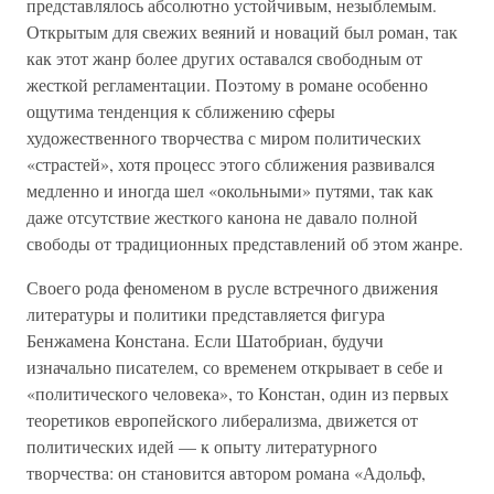
представлялось абсолютно устойчивым, незыблемым.
Открытым для свежих веяний и новаций был роман, так
как этот жанр более других оставался свободным от
жесткой регламентации. Поэтому в романе особенно
ощутима тенденция к сближению сферы
художественного творчества с миром политических
«страстей», хотя процесс этого сближения развивался
медленно и иногда шел «окольными» путями, так как
даже отсутствие жесткого канона не давало полной
свободы от традиционных представлений об этом жанре.
Своего рода феноменом в русле встречного движения
литературы и политики представляется фигура
Бенжамена Констана. Если Шатобриан, будучи
изначально писателем, со временем открывает в себе и
«политического человека», то Констан, один из первых
теоретиков европейского либерализма, движется от
политических идей — к опыту литературного
творчества: он становится автором романа «Адольф,