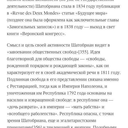
деятельности) Шатобриана стала в 1834 году публикация
в «Revue des Deux Mondes» статьи «Будущее мира»
(позднее она была оформлена как заключительные главы
«Замогильных записок») и в 1838 году — выход в свет
книги «Веронский конгресс».
Смысл и цель своей активности Шатобриан видит в
«завоевании общественных свобод»[355]. Идея
благотворной для общества свободы — «свободы,
рожденной порядком и рождающей законы», как он
характеризует ее в своей академической речи в 1811 году.
Подлинная свобода в его представлении связана именно
с Реставрацией, тогда как и Империя Наполеона, и
уничтоженная им Республика 1792 года основаны на
насилии и извращенной свободе: в республике она —
«дочь разврата», а в империи — «мать рабства» и
«всеобщего раболепства». Республика опасна, с точки
зрения Шатобриана, еще и эгалитаристскими
принципами[356] и тенденцией к анархии. Подобными