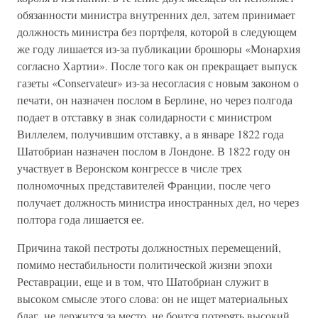
обязанности министра внутренних дел, затем принимает
должность министра без портфеля, которой в следующем
же году лишается из-за публикации брошюры «Монархия
согласно Хартии». После того как он прекращает выпуск
газеты «Conservateur» из-за несогласия с новым законом о
печати, он назначен послом в Берлине, но через полгода
подает в отставку в знак солидарности с министром
Виллелем, получившим отставку, а в январе 1822 года
Шатобриан назначен послом в Лондоне. В 1822 году он
участвует в Веронском конгрессе в числе трех
полномочных представителей Франции, после чего
получает должность министра иностранных дел, но через
полтора года лишается ее.
Причина такой пестроты должностных перемещений,
помимо нестабильности политической жизни эпохи
Реставрации, еще и в том, что Шатобриан служит в
высоком смысле этого слова: он не ищет материальных
благ, не держится за место, не боится потерять высокий