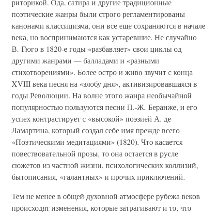
риторикой. Ода, сатира и другие традиционные
поэтические жанры были строго регламентированы
канонами классицизма, они все еще сохраняются в начале
века, но воспринимаются как устаревшие. Не случайно
В. Гюго в 1820-е годы «разбавляет» свои циклы од
другими жанрами — балладами и «разными
стихотворениями». Более остро и живо звучит с конца
XVIII века песня на «злобу дня», активизировавшаяся в
годы Революции. На волне этого жанра необычайной
популярностью пользуются песни П.-Ж. Беранже, и его
успех контрастирует с «высокой» поэзией А. де
Ламартина, который создал себе имя прежде всего
«Поэтическими медитациями» (1820). Что касается
повествовательной прозы, то она остается в русле
сюжетов из частной жизни, психологических коллизий,
бытописания, «галантных» и прочих приключений.
Тем не менее в общей духовной атмосфере рубежа веков
происходят изменения, которые затрагивают и то, что