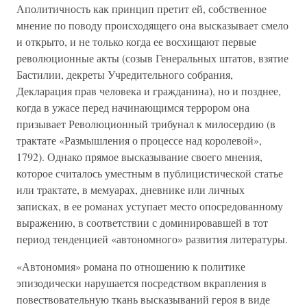
Аполитичность как принцип претит ей, собственное
мнение по поводу происходящего она высказывает смело
и открыто, и не только когда ее восхищают первые
революционные акты (созыв Генеральных штатов, взятие
Бастилии, декреты Учредительного собрания,
Декларация прав человека и гражданина), но и позднее,
когда в ужасе перед начинающимся террором она
призывает Революционный трибунал к милосердию (в
трактате «Размышления о процессе над королевой»,
1792). Однако прямое высказывание своего мнения,
которое считалось уместным в публицистической статье
или трактате, в мемуарах, дневнике или личных
записках, в ее романах уступает место опосредованному
выражению, в соответствии с доминировавшей в тот
период тенденцией «автономного» развития литературы.
«Автономия» романа по отношению к политике
эпизодически нарушается посредством вкрапления в
повествовательную ткань высказываний героя в виде