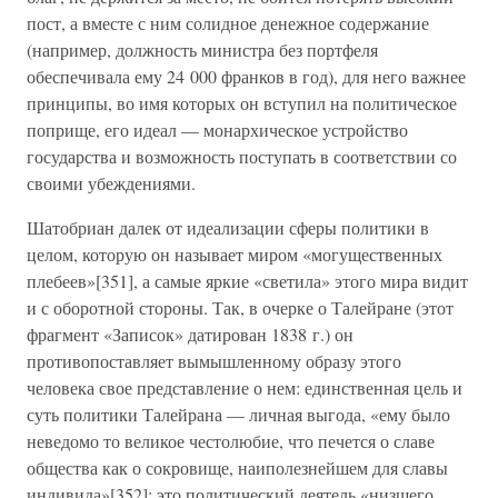
пост, а вместе с ним солидное денежное содержание
(например, должность министра без портфеля
обеспечивала ему 24 000 франков в год), для него важнее
принципы, во имя которых он вступил на политическое
поприще, его идеал — монархическое устройство
государства и возможность поступать в соответствии со
своими убеждениями.
Шатобриан далек от идеализации сферы политики в
целом, которую он называет миром «могущественных
плебеев»[351], а самые яркие «светила» этого мира видит
и с оборотной стороны. Так, в очерке о Талейране (этот
фрагмент «Записок» датирован 1838 г.) он
противопоставляет вымышленному образу этого
человека свое представление о нем: единственная цель и
суть политики Талейрана — личная выгода, «ему было
неведомо то великое честолюбие, что печется о славе
общества как о сокровище, наиполезнейшем для славы
индивида»[352]; это политический деятель «низшего