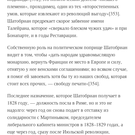
племени», проходимец, один из тех «второстепенных
умов, которые извлекают из революций выгоду»[353].
Шатобриан предрекает скорое забвение имени
Талейрана, которое «сверкало блеском чужих удач» и при
Бонапарте, и в годы Реставрации.
Собственную роль на политическом поприще Шатобриан
видит в том, чтобы «дать народам здравомыслящую
монархию, вернуть Франции ее место в Европе и силу,
отнятую у нее венскими соглашениями; во всяком случае,
я помог ей завоевать хотя бы ту из наших свобод, которая
стоит всех прочих, — свободу печати»[354].
Последнее назначение, которое Шатобриан получает в
1828 году, — должность посла в Риме, но и это не
надолго: через год он снова подает в отставку из
солидарности с Мартиньяком, председателем
либерального кабинета министров в 1828–1829 годах, а
еще через год, сразу после Июльской революции,