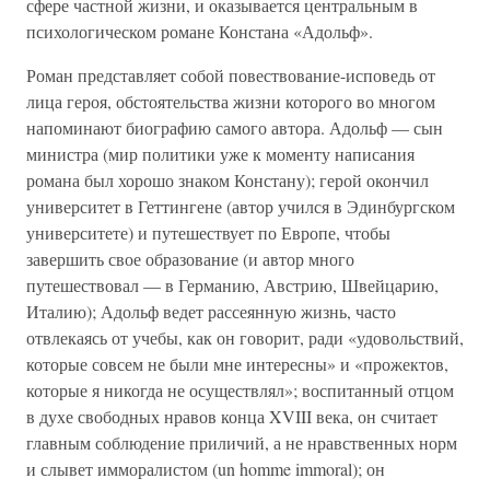
сфере частной жизни, и оказывается центральным в
психологическом романе Констана «Адольф».
Роман представляет собой повествование-исповедь от
лица героя, обстоятельства жизни которого во многом
напоминают биографию самого автора. Адольф — сын
министра (мир политики уже к моменту написания
романа был хорошо знаком Констану); герой окончил
университет в Геттингене (автор учился в Эдинбургском
университете) и путешествует по Европе, чтобы
завершить свое образование (и автор много
путешествовал — в Германию, Австрию, Швейцарию,
Италию); Адольф ведет рассеянную жизнь, часто
отвлекаясь от учебы, как он говорит, ради «удовольствий,
которые совсем не были мне интересны» и «прожектов,
которые я никогда не осуществлял»; воспитанный отцом
в духе свободных нравов конца XVIII века, он считает
главным соблюдение приличий, а не нравственных норм
и слывет имморалистом (un homme immoral); он