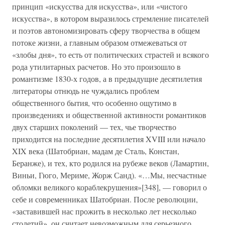
принцип «искусства для искусства», или «чистого
искусства», в котором выразилось стремление писателей
и поэтов автономизировать сферу творчества в общем
потоке жизни, а главным образом отмежеваться от
«злобы дня», то есть от политических страстей и всякого
рода утилитарных расчетов. Но это произошло в
романтизме 1830-х годов, а в предыдущие десятилетия
литераторы отнюдь не чуждались проблем
общественного бытия, что особенно ощутимо в
произведениях и общественной активности романтиков
двух старших поколений — тех, чье творчество
приходится на последние десятилетия XVIII или начало
XIX века (Шатобриан, мадам де Сталь, Констан,
Беранже), и тех, кто родился на рубеже веков (Ламартин,
Виньи, Гюго, Мериме, Жорж Санд). «…Мы, несчастные
обломки великого кораблекрушения»[348], — говорил о
себе и современниках Шатобриан. После революции,
«заставившей нас прожить в несколько лет несколько
столетий», он считает невозможным для серьезного