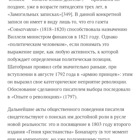
позднее, уже в возрасте пятидесяти трех лет, в
«Замогильных записках»[349]. В данной конкретной
записи он имеет в виду лишь то, что его газета
«Conservateur» (1818–1820) способствовала назначению
Виллеля министром финансов в 1821 году. Однако
«политическим человеком», если понимать это
выражение шире, как любую активность, к которой
побуждает определенная политическая позиция,
Шатобриан проявил себя значительно раньше, при
вступлении в августе 1792 года в «армию принцев»: этим
он выразил свое категорическое неприятие революции.
Обоснование сделанного писателем выбора последовало
в «Опыте о революциях» (1797).
Дальнейшие акты общественного поведения писателя
свидетельствуют о поисках им достойной роли в русле
новой реальности: это и посвящение в 1803 году второго
издания «Гения христианства» Бонапарту (в тот момент
еще не императору, но уже получившему титул