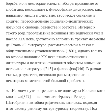
борьбе, но и некоторые аспекты, абстрагированные от
злобы дня, восходящие к философским дискуссиям, как,
например, мысль и действие, творческое сознание и
социум, переосмысление социально-политических
лозунгов о свободе, равенстве и братстве. Интерес к
такого рода проблематике возникает эпизодически уже в
начале XIX века, достаточно вспомнить трактат Жермены
де Сталь «О литературе, рассматриваемой в связи с
общественными установлениями» (1801), однако только
во второй половине XX века взаимоотношения
литературы и политики становятся объектом внимания
историков литературы[345] и философов[346]. В рамках
статьи, разумеется, возможно рассмотрение лишь
некоторых моментов этой большой проблемы.
«…На моем пути встречались не одни музы Кастальского
ключа…»[347] — вспоминает Франсуа-Рене де
Шатобриан в автобиографических записках, подводя
итог своему раннему литературному творчеству. Под