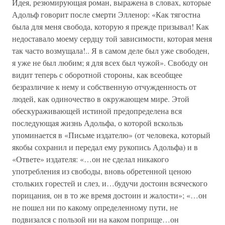
Идея, резюмирующая роман, выражена в словах, которые
Адольф говорит после смерти Элленор: «Как тягостна
была для меня свобода, которую я прежде призывал! Как
недоставало моему сердцу той зависимости, которая меня
так часто возмущала!.. Я в самом деле был уже свободен,
я уже не был любим; я для всех был чужой». Свободу он
видит теперь с оборотной стороны, как всеобщее
безразличие к нему и собственную отчужденность от
людей, как одиночество в окружающем мире. Этой
обескураживающей истиной предопределена вся
последующая жизнь Адольфа, о которой вскользь
упоминается в «Письме издателю» (от человека, который
якобы сохранил и передал ему рукопись Адольфа) и в
«Ответе» издателя: «…он не сделал никакого
употребления из свободы, вновь обретенной ценою
стольких горестей и слез, и…будучи достоин всяческого
порицания, он в то же время достоин и жалости»; «…он
не пошел ни по какому определенному пути, не
подвизался с пользой ни на каком поприще…он