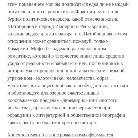
этим признанием мог бы подписаться едва ли не каждый
писатель или поэт-романтик во Франции, хотя столь
бурная политическая карьера, какой отмечена жизнь
Шатобриана в период Империи и Реставрации, —
явление редкое для литератора, и с Шатобрианом в этом
отношении может сравниться, пожалуй, только
Ламартин. Миф о безнадежно разочарованном
романтике, который в творчестве видит лишь средство
ухода от реальности и забывает о ней, погрузившись в
историческое прошлое или в ностальгические грезы об
утраченном «золотом веке» человечества, образ
мечтателя, витающего в облаках необузданных фантазий
и обретающего иллюзорное счастье лишь в
воображаемых пределах «двоемирия» или «чистого
искусства», практически не подтверждается при
обращении к литературной и общественной биографии
какого бы то ни было конкретного автора.
Конечно, именно в лоне романтизма оформляется