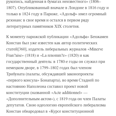
рукопись, найденная в бумагах неизвестного» (1806–
1807). Опубликованный вначале в Лондоне в 1816 году и
только в 1824 году в Париже, «Адольф» имел огромный
резонанс в свое время и остался в первом ряду
литературных памятников XIX столетия.
К моменту парижской публикации «Адольфа» Бенжамен
Констан был уже известен как автор политических
статей[360], издатель либеральных журналов «Minerve
Fran?aise» (1818) и «La renomm?e» (1820) и как
государственный деятель: в 1780-е годы он служил при
немецком дворе, в 1799–1802 годах был членом
Трибуната (палаты, обсуждавшей законопроекты
«первого консула» Бонапарта), во время Стадией по
настоянию Наполеона составил проект новой
конституции (названной «Acte additionnel» —
«Дополнительным актом»), с 1819 года он член Палаты
депутатов. Свою идеологию европейского либерализма
Констан обнародовал в «Курсе конституционной