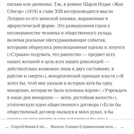
письма или дневника. Так, в романе Шарля Нодье «Жан
Сбогар» (1818) в главе XIII воспроизводятся мысли
Лотарио из его записной книжки, выраженные в
афористической форме. Это размышления героя о
несовершенстве человека и общественного уклада,
включая реальные обескураживающие события,
которыми обернулись революционные идеалы и лозунги
(«Страшно подумать, что равенство — предмет всех
наших желаний и цель всех наших революций —
действительно возможно лишь в двух состояниях: в
рабстве и смерти»), монархический принцип власти («Я
хотел бы, чтоб мне указали в истории хотя бы одну
монархию, которая не была основана вором»; «Учреждать
в наши дни монархию — затея, достойная жалости»),
утопическую идею общественного договора («Если бы
общественный договор оказался в моих руках, я бы
ничего не стал менять в нем; я разорвал бы его»),
завоевания («Он завоеватель — какое ничтожество!») и,
←
→
Сергей Фокин К образу Сибири в «Цветах зла»
Жизель Сапиро О применении категории «правые» и «левые» в литературном поле[*]
наконец, сферу политики («Когда политика становится