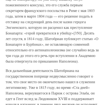
пожизненного консула), это его служба первым
секретарем французского посольства в Риме с мая 1803
года, затем в марте 1804 года — его решение подать в
отставку на следующий день после казни герцога
Энгиенского, которую он расценил как преступление
Бонапарта: «герой превратился в убийцу»[350]. Десять
лет спустя, в 1814 году, Шатобриан публикует статью «О
Бонапарте и Бурбонах», не оставляющую сомнений
относительно его антинаполеонизма (не случайно ведь за
три года до этого его речь при вступлении в Академию
была отвергнута по приказанию Наполеона).
Вся дальнейшая деятельность Шатобриана на
государственном поприще недвусмысленно говорит о
том, что свое место он окончательно нашел в служении
легитимизму. Уже в 1815 году, во время «Ста дней»
Наполеона, вернувшегося в Париж с острова Эльба, он
едет в Гент вслед за Людовиком XVIII и поддерживает
короля в изгнании: в течение двух месяцев он исполняет