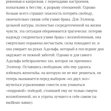
ревнивая и капризная, с перепадами настроения,
попытками к бегству, к разрыву отношений. Однако
больше всего страшит опасность потерять свободу,
окончательно связав себя узами брака. Для Элленор,
цельной натуры, полностью сосредоточенной на жизни
чувств, эта ситуация оборачивается трагически: потеряв
надежду соединиться узами брака с возлюбленным, она
смертельно поражена несчастьем, силы покидают ее, и
она умирает на руках Адольфа, который в последние дни
окружает ее нежной заботой. Однако и для самого
Адольфа небезразлично зло, которое он причинил
Элленор. Оставшись свободным, ибо ему удалось
избежать женитьбы, на которую он не мог решиться, он
теперь оказывается перед выбором «из двух зол»:
мучиться угрызениями совести или упиваться
«пирровой» победой, стоившей ему не только смерти
возлюбленной, но и утраты лучшего в себе самом (sa
meilleure nature).