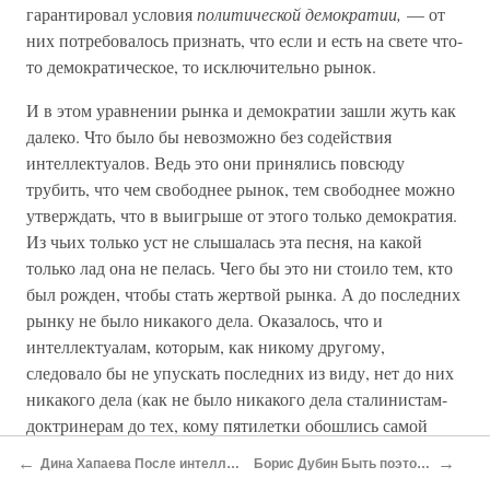
гарантировал условия
политической демократии,
— от
них потребовалось признать, что если и есть на свете что-
то демократическое, то исключительно рынок.
И в этом уравнении рынка и демократии зашли жуть как
далеко. Что было бы невозможно без содействия
интеллектуалов. Ведь это они принялись повсюду
трубить, что чем свободнее рынок, тем свободнее можно
утверждать, что в выигрыше от этого только демократия.
Из чьих только уст не слышалась эта песня, на какой
только лад она не пелась. Чего бы это ни стоило тем, кто
был рожден, чтобы стать жертвой рынка. А до последних
рынку не было никакого дела. Оказалось, что и
интеллектуалам, которым, как никому другому,
следовало бы не упускать последних из виду, нет до них
никакого дела (как не было никакого дела сталинистам-
доктринерам до тех, кому пятилетки обошлись самой
дорогой ценой).
←
→
Дина Хапаева После интеллектуалов[*]
Борис Дубин Быть поэтом сегодня