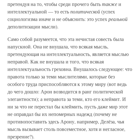
претендуя на то, чтобы среди прочего быть
также
и
интеллектуальной — то есть
политической
(успех
социологизма иначе и не объяснить: это успех
реальной
деполитизации мысли).
Само собой разумеется, что эта нечистая совесть была
напускной. Она не внушала, что всякая мысль,
претендующая на интеллектуальность, является мыслью
неправой. Как не внушала и того, что всякая
интеллектуальность греховна. Внушалось следующее: что
правота только за теми мыслителями, которые без
особого труда приспособляются к этому миру (вот ведь
до чего дошло: Арон возводится в ранг политической
элегантности); а неправота за теми, кто его клеймит. И
ни за что не перестал бы клеймить, пусть даже мир этот
не оправдал бы их непомерных надежд (почему не
противопоставить здесь Арону, например, Делёза, чья
мысль вызывает столь повсеместное, хотя и негласное,
презрение?).