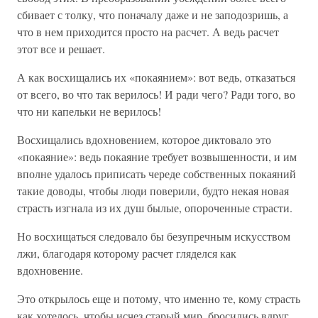
сбивает с толку, что поначалу даже и не заподозришь, а
что в нем приходится просто на расчет. А ведь расчет
этот все и решает.
А как восхищались их «покаянием»: вот ведь, отказаться
от всего, во что так верилось! И ради чего? Ради того, во
что ни капельки не верилось!
Восхищались вдохновением, которое диктовало это
«покаяние»: ведь покаяние требует возвышенности, и им
вполне удалось приписать череде собственных покаяний
такие доводы, чтобы люди поверили, будто некая новая
страсть изгнала из их душ былые, опороченные страсти.
Но восхищаться следовало бы безупречным искусством
лжи, благодаря которому расчет гляделся как
вдохновение.
Это открылось еще и потому, что именно те, кому страсть
как хотелось, чтобы исчез старый мир, бросились вдруг