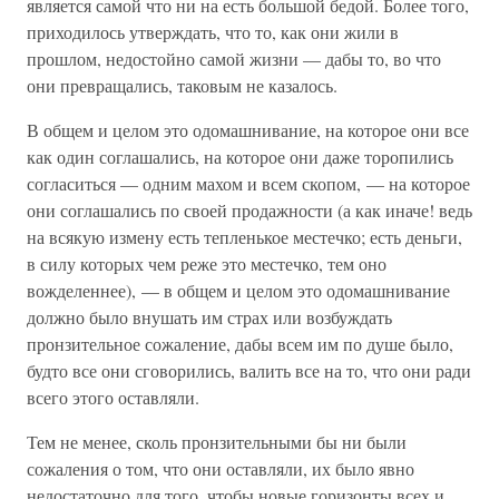
является самой что ни на есть большой бедой. Более того,
приходилось утверждать, что то, как они жили в
прошлом, недостойно самой жизни — дабы то, во что
они превращались, таковым не казалось.
В общем и целом это одомашнивание, на которое они все
как один соглашались, на которое они даже торопились
согласиться — одним махом и всем скопом, — на которое
они соглашались по своей продажности (а как иначе! ведь
на всякую измену есть тепленькое местечко; есть деньги,
в силу которых чем реже это местечко, тем оно
вожделеннее), — в общем и целом это одомашнивание
должно было внушать им страх или возбуждать
пронзительное сожаление, дабы всем им по душе было,
будто все они сговорились, валить все на то, что они ради
всего этого оставляли.
Тем не менее, сколь пронзительными бы ни были
сожаления о том, что они оставляли, их было явно
недостаточно для того, чтобы новые горизонты всех и