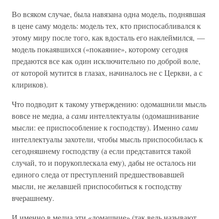
Во всяком случае, была навязана одна модель, поднявшая
в цене саму модель: модель тех, кто приспосабливался к
этому миру после того, как вдосталь его наклеймился, —
модель покаявшихся («покаяние», которому сегодня
предаются все как один исключительно по доброй воле,
от которой мутится в глазах, начиналось не с Церкви, а с
клириков).
Что подводит к такому утверждению: одомашнили мысль
вовсе не медиа, а
сами
интеллектуалы (одомашнивание
мысли: ее приспособление к господству). Именно
сами
интеллектуалы захотели, чтобы мысль приспособилась к
сегодняшнему господству (а если представится такой
случай, то и порукоплескала ему), дабы не осталось ни
единого следа от преступлений предшествовавшей
мысли, не желавшей приспособиться к господству
вчерашнему.
И именно в медиа эти «домашние» (так ведь называют