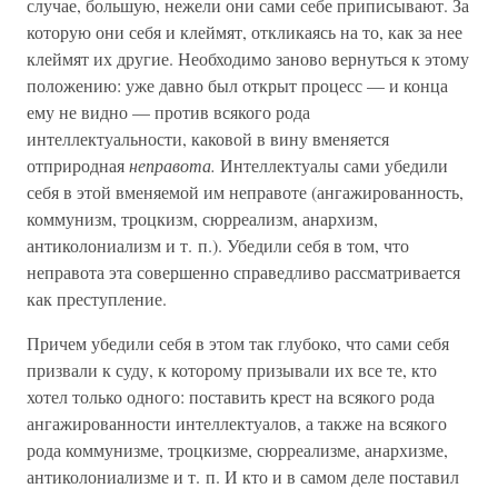
случае, большую, нежели они сами себе приписывают. За
которую они себя и клеймят, откликаясь на то, как за нее
клеймят их другие. Необходимо заново вернуться к этому
положению: уже давно был открыт процесс — и конца
ему не видно — против всякого рода
интеллектуальности, каковой в вину вменяется
отприродная
неправота.
Интеллектуалы сами убедили
себя в этой вменяемой им неправоте (ангажированность,
коммунизм, троцкизм, сюрреализм, анархизм,
антиколониализм и т. п.). Убедили себя в том, что
неправота эта совершенно справедливо рассматривается
как преступление.
Причем убедили себя в этом так глубоко, что сами себя
призвали к суду, к которому призывали их все те, кто
хотел только одного: поставить крест на всякого рода
ангажированности интеллектуалов, а также на всякого
рода коммунизме, троцкизме, сюрреализме, анархизме,
антиколониализме и т. п. И кто и в самом деле поставил