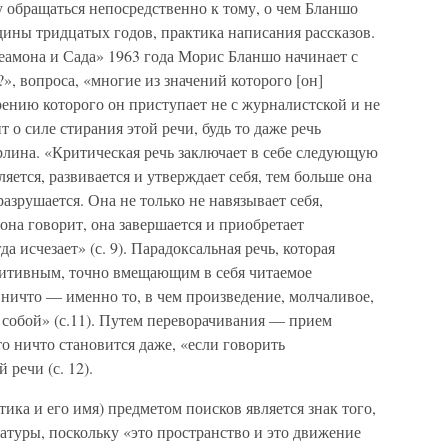
ду обращаться непосредственно к тому, о чем Бланшо
дины тридцатых годов, практика написания рассказов.
амона и Сада» 1963 года Морис Бланшо начинает с
?», вопроса, «многие из значений которого [он]
отрению которого он приступает не с журналистской и не
 о силе стирания этой речи, будь то даже речь
лина. «Критическая речь заключает в себе следующую
яется, развивается и утверждает себя, тем больше она
разрушается. Она не только не навязывает себя,
м она говорит, она завершается и приобретает
а исчезает» (с. 9). Парадоксальная речь, которая
зитивным, точно вмещающим в себя читаемое
о ничто — именно то, в чем произведение, молчаливое,
 собой» (с.11). Путем переворачивания — прием
 ничто становится даже, «если говорить
речи (с. 12).
ика и его имя) предметом поисков является знак того,
ратуры, поскольку «это пространство и это движение