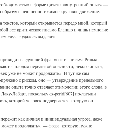
необходимостью в форме цитаты «внутренний опыт» —
 и образуя с нею непостижимое круговое движение.
а текстов, который открывается передо мной, который
собой все критическое письмо Бланшо и лишь немногие
ем случае удалось выделить.
 приводит следующий фрагмент из письма Рильке:
ваются плодом пережитой опасности, некого опыта,
овек уже не может продолжать». И тут же сам
сопряжено с риском, оно — утверждение предельного
мание опыта точно отвечает этимологии этого слова, в
Лаку-Лабарт, поскольку ex-periri[607] по-латыни
ость, которой человек подвергается, которую он
 пережит как личная и индивидуальная угроза, даже
 не может продолжать», — фраза, которую нужно