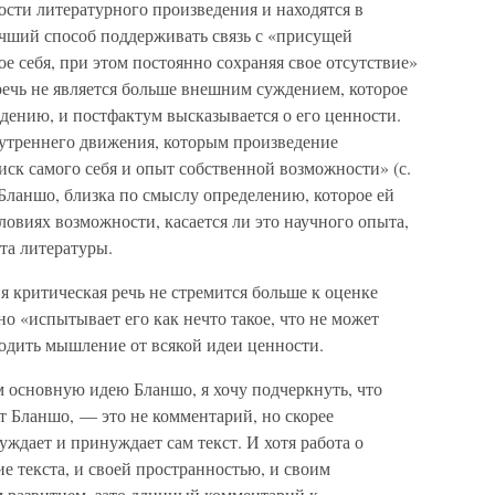
сти литературного произведения и находятся в
лучший способ поддерживать связь с «присущей
е себя, при этом постоянно сохраняя свое отсутствие»
 речь не является больше внешним суждением, которое
дению, и постфактум высказывается о его ценности.
нутреннего движения, которым произведение
оиск самого себя и опыт собственной возможности» (с.
 Бланшо, близка по смыслу определению, которое ей
ловиях возможности, касается ли это научного опыта,
та литературы.
 критическая речь не стремится больше к оценке
но «испытывает его как нечто такое, что не может
ободить мышление от всякой идеи ценности.
 основную идею Бланшо, я хочу подчеркнуть, что
ет Бланшо, — это не комментарий, но скорее
уждает и принуждает сам текст. И хотя работа о
е текста, и своей пространностью, и своим
развитием, зато длинный комментарий к