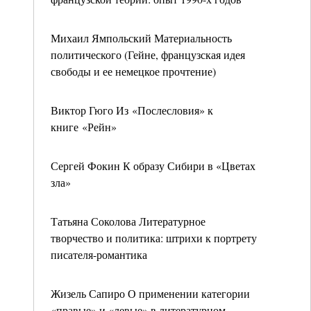
Михаил Ямпольский Материальность
политического (Гейне, французская идея
свободы и ее немецкое прочтение)
Виктор Гюго Из «Послесловия» к
книге «Рейн»
Сергей Фокин К образу Сибири в «Цветах
зла»
Татьяна Соколова Литературное
творчество и политика: штрихи к портрету
писателя-романтика
Жизель Сапиро О применении категории
«правые» и «левые» в литературном