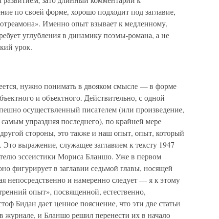
ие по своей форме, хорошо подходит под заглавие,
Лотреамона». Именно опыт взывает к медленному,
ребует углубления в динамику поэмы-романа, а не
екий урок.
ется, нужно понимать в двояком смысле — в форме
ъектного и объектного. Действительно, с одной
спешно осуществленный писателем (или произведение,
м самым упраздняя последнего), по крайней мере
другой стороны, это также и наш опыт, опыт, который
 Это выражение, служащее заглавием к тексту 1947
ателю эссеистики Мориса Бланшо. Уже в первом
оно фигурирует в заглавии седьмой главы, носящей
ая непосредственно и намеренно следует — я к этому
тренний опыт», посвященной, естественно,
оф Бидан дает ценное пояснение, что эти две статьи
 в журнале, и Бланшо решил перенести их в начало