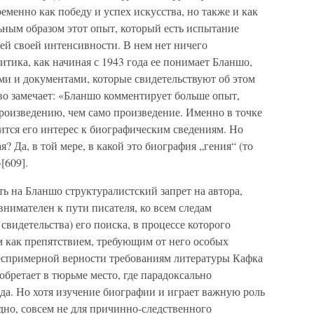
еменно как победу и успех искусства, но также и как
ьным образом этот опыт, который есть испытание
ей своей интенсивности. В нем нет ничего
итика, как начиная с 1943 года ее понимает Бланшо,
ми и документами, которые свидетельствуют об этом
о замечает: «Бланшо комментирует больше опыт,
роизведению, чем само произведение. Именно в точке
ится его интерес к биографическим сведениям. Но
? Да, в той мере, в какой это биография „гения“ (то
[609].
ь на Бланшо структуралистский запрет на автора,
внимателен к пути писателя, ко всем следам
 свидетельства) его поиска, в процессе которого
м как препятствием, требующим от него особых
еспримерной верности требованиям литературы Кафка
обретает в тюрьме место, где парадоксально
ода. Но хотя изучение биографии и играет важную роль
дно, совсем не для причинно-следственного