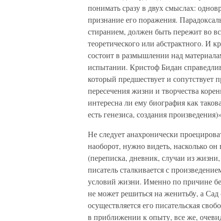
понимать сразу в двух смыслах: одновр
признание его поражения. Парадоксал
стиранием, должен быть пережит во вс
теоретического или абстрактного. И кр
состоит в размышлении над материала
испытании. Кристоф Бидан справедлив
который предшествует и сопутствует п
пересечения жизни и творчества корен
интересна ли ему биография как таковая
есть генезиса, создания произведения)»
Не следует анахронически проецироват
наоборот, нужно видеть, насколько он 
(переписка, дневник, случаи из жизни,
писатель сталкивается с произведение
условий жизни. Именно по причине б
не может решиться на женитьбу, а Сад 
осуществляется его писательская своб
в приближении к опыту, все же, очеви