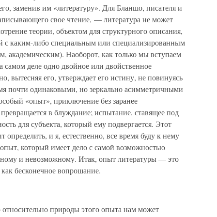
его, заменив им «литературу». Для Бланшо, писателя и
записывающего свое чтение, — литература не может
отрение теории, объектом для структурного описания,
ой с каким-либо специальным или специализированным
м, академическим). Наоборот, как только мы вступаем
на самом деле одно двойное или двойственное
о, вытесняя его, утверждает его истину, не повинуясь
вумя почти одинаковыми, но зеркально асимметричными
особый «опыт», приключение без заранее
 превращается в блуждание; испытание, ставящее под
ость для субъекта, который ему подвергается. Этот
т определить, и я, естественно, все время буду к нему
й опыт, который имеет дело с самой возможностью
жному и невозможному. Итак, опыт литературы — это
а как бесконечное вопрошание.
то относительно природы этого опыта нам может