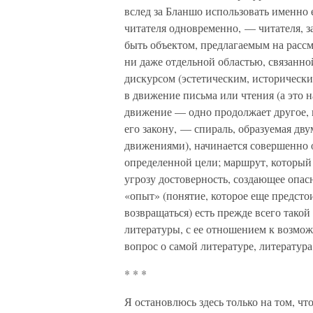
вслед за Бланшо использовать именно 
читателя одновременно, — читателя, 
быть объектом, предлагаемым на рассм
ни даже отдельной областью, связанн
дискурсом (эстетическим, исторически
в движение письма или чтения (а это 
движение — одно продолжает другое, н
его закону, — спираль, образуемая д
движениями), начинается совершенно 
определенной цели; маршрут, который
угрозу достоверность, создающее опасн
«опыт» (понятие, которое еще предстои
возвращаться) есть прежде всего тако
литературы, с ее отношением к возмо
вопрос о самой литературе, литератур
* * *
Я остановлюсь здесь только на том, ч