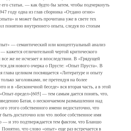
 его статьи, — как будто бы затем, чтобы подчеркнуть
947 году одна из глав сборника «Отдано огню»
опыта» и может быть прочитана уже в свете тех
л понятию внутреннего опыта, следуя по стопам
опыт» — семантический или концептуальный анализ
ь — кажется отличительной чертой критического
 все же не исчезает и впоследствии. В «Грядущей
ется для нового очерка о Прусте: «Опыт Пруста». В
я глава целиком посвящается «Литературе и опыту
 только заголовками, не претендуя на более
то и в «Бесконечной беседе» вся вторая часть, а в этой
 «Опыт-предел»[605] — тем самым дается понять, что,
изведению Батая, о нескончаемом размышлении над
ого этого собственного имени недостаточно, что
т быть достаточно или что любое собственное имя
ю — и это подтверждается тем фактом, что Бланшо
 Понятно, что слово «опыт» еще раз встречается в