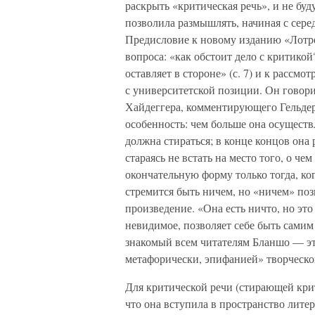
раскрыть «критическая речь», и не бу
позволила размышлять, начиная с сере
Предисловие к новому изданию «Лотре
вопроса: «как обстоит дело с критикой
оставляет в стороне» (с. 7) и к рассм
с университетской позиции. Он говорит
Хайдеггера, комментирующего Гельдер
особенность: чем больше она осуществл
должна стираться; в конце концов она 
стараясь не встать на место того, о че
окончательную форму только тогда, когд
стремится быть ничем, но «ничем» по
произведение. «Она есть ничто, но эт
невидимое, позволяет себе быть самим
знакомый всем читателям Бланшо — это
метафорически, эпифанией» творческой 
Для критической речи (стирающей крит
что она вступила в пространство лите