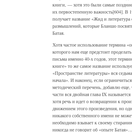
книги, — хотя это были самые поздние
их первостепенную важность[604]. В 1
получает название «Жид и литература 
размышлений, которые Бланшо посвяти
Батая.
Хотя частое использование термина «
которого нам еще предстоит проделат
письма именно 40-х годов, этот термин
книге» то же самое название использу
«Пространстве литературы» вся седьма
начала». И наконец, если ограничиться
методический перечень, добавлю еще, ч
части вся двойная глава IX называется
хотя речь и идет о возвращении к про
движением этого произведения, но одн
никакого собственного имени не може
необходимо взывает к своему стирани
никогда не говорит об «опыте Батая»…