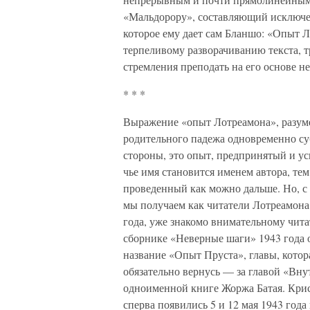
«Мальдорору», составляющий исключен
которое ему дает сам Бланшо: «Опыт 
терпеливому разворачиванию текста, т
стремления преподать на его основе н
* * *
Выражение «опыт Лотреамона», разуме
родительного падежа одновременно суб
стороны, это опыт, предпринятый и у
чье имя становится именем автора, те
проведенный как можно дальше. Но, с 
мы получаем как читатели Лотреамона.
года, уже знакомо внимательному чит
сборнике «Неверные шаги» 1943 года 
название «Опыт Пруста», главы, котор
обязательно вернусь — за главой «Вну
одноименной книге Жоржа Батая. Крист
сперва появились 5 и 12 мая 1943 года