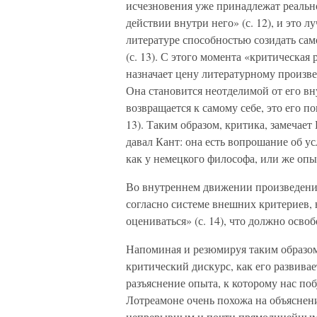
исчезновения уже принадлежат реально
действии внутри него» (с. 12), и это 
литературе способностью созидать само
(с. 13). С этого момента «критическая
назначает цену литературному произве
Она становится неотделимой от его в
возвращается к самому себе, это его п
13). Таким образом, критика, замечает
давал Кант: она есть вопрошание об ус
как у немецкого философа, или же опы
Во внутреннем движении произведения
согласно системе внешних критериев, 
оцениваться» (с. 14), что должно осв
Напоминая и резюмируя таким образом
критический дискурс, как его развива
разъяснение опыта, к которому нас поб
Лотреамоне очень похожа на объяснени
непрерывным и почти прямолинейным 