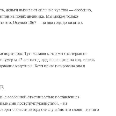
ать, деньги вызывают сильные чувства — особенно,
нгтон на полях дневника. Мы можем только
ать это. Осенью 1867 — за два года до визита к
паспортисток. Тут оказалось, что мы с матерью не
а умерла 12 лет назад, дед ее пережил на год, теперь
едование квартиры. Хотя приватизирована она в
РЕ
 с особенной отчетливостью поставленная
ападными постструктуралистами, – из
орят о власти автора (не случайно это слово – из того