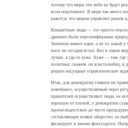
потому что меры эти либо не будут реа
всем опротивеют. В мире так много нов
кажется, что миром управляет рынок и
Конкретные люди — это просто персо
древних были персонификации природны
Значение имеют идеи, а не то, какой у
ноги он сегодня встал. Вот в таком ми
лучше, а где-то хуже. Хуже — там, гд
политика: скажем, он властолюбец, и д
решать насущные управленческие задачи
Итак, для демократии главное не прав
новейшие), осуществляемый через рег
правителей осуществляют люди, не все
хорошую от плохой, у демократии сущ
пропагандистских до чисто процедурн
составляющие всякое общество, не выб
фильтруют и заново фокусируют. Напр