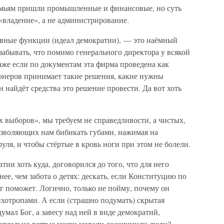
емьям пришли промышленные и финансовые, но суть
 «владение», а не администрирование.
ные функции (идеал демократии), — это наёмный
забывать, что помимо генерального директора у всякой
аже если по документам эта фирма проведена как
онеров принимает такие решения, какие нужны
 найдёт средства это решение провести. Да вот хоть
х выборов», мы требуем не справедливости, а чистых,
озволяющих нам бибикать губами, нажимая на
ля, и чтобы стёртые в кровь ноги при этом не болели.
ии хоть куда, договорился до того, что для него
ее, чем забота о детях: дескать, если Конституцию по
ог поможет. Логично, только не пойму, почему он
сихотропами. А если (страшно подумать) скрытая
думал Бог, а завесу над ней в виде демократий,
отдельно взятые мозги морали досочинили люди?