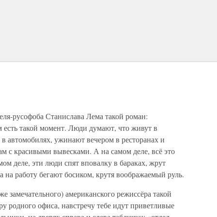
теля-русофоба Станислава Лема такой роман:
 есть такой момент. Люди думают, что живут в
у в автомобилях, ужинают вечером в ресторанах и
м с красивыми вывесками. А на самом деле, всё это
мом деле, эти люди спят вповалку в бараках, жрут
а на работу бегают босиком, крутя воображаемый руль.
оже замечательного) американского режиссёра такой
ру родного офиса, навстречу тебе идут приветливые
ьники, на дверях справа и слева таблички: «отдел