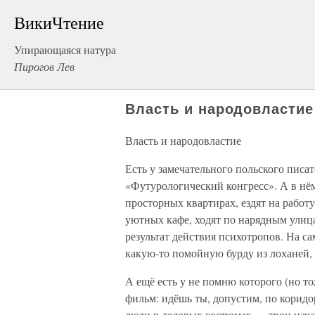
ВикиЧтение
Упирающаяся натура
Пирогов Лев
Власть и народовластие
Власть и народовластие
Есть у замечательного польского писа
«Футурологический конгресс». А в нём
просторных квартирах, ездят на работ
уютных кафе, ходят по нарядным улица
результат действия психотропов. На са
какую-то помойную бурду из лоханей, 
А ещё есть у не помню которого (но т
фильм: идёшь ты, допустим, по коридо
люди в деловых костюмах — твои начал