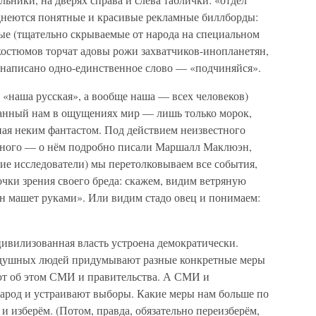
иднеются понятные и красивые рекламные биллборды:
бые (тщательно скрываемые от народа на специальном
 костюмов торчат адовы рожи захватчиков-инопланетян,
х написано одно-единственное слово — «подчиняйся».
е «наша русская», а вообще наша — всех человеков)
данный нам в ощущениях мир — лишь только морок,
ная неким фантастом. Под действием неизвестного
естного — о нём подробно писали Маршалл Маклюэн,
ие исследователи) мы перетолковываем все события,
очки зрения своего бреда: скажем, видим ветряную
ан машет руками». Или видим стадо овец и понимаем:
цивилизованная власть устроена демократически.
одушных людей придумывают разные конкретные меры
т об этом СМИ и правительства. А СМИ и
арод и устраивают выборы. Какие меры нам больше по
 изберём. (Потом, правда, обязательно переизберём,