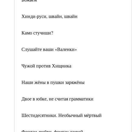
Хинди-руси, швайн, швайн
Камо стучиши?
Слушайте ваши «Валенки»
Чужой против Хищника
Наши жёны в пушки заряжёны
Двое в юбке, не считая грамматики
Шестидесятники. Необычный мёртвый
Фонтан любви, фонтан живой…