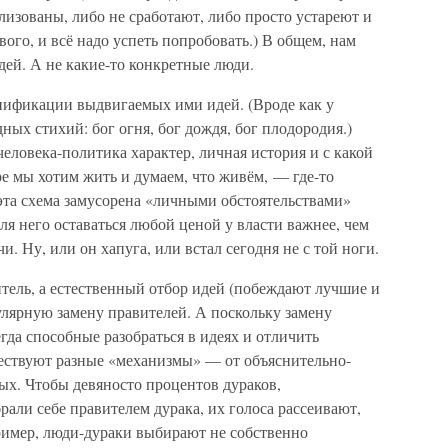
лизованы, либо не сработают, либо просто устареют и
ого, и всё надо успеть попробовать.) В общем, нам
дей. А не какие-то конкретные люди.
нификации выдвигаемых ими идей. (Вроде как у
х стихий: бог огня, бог дождя, бог плодородия.)
 человека-политика характер, личная история и с какой
ре мы хотим жить и думаем, что живём, — где-то
е эта схема замусорена «личными обстоятельствами»
ля него оставаться любой ценой у власти важнее, чем
. Ну, или он хапуга, или встал сегодня не с той ноги.
итель, а естественный отбор идей (побеждают лучшие и
улярную замену правителей. А поскольку замену
гда способные разобраться в идеях и отличить
ествуют разные «механизмы» — от объяснительно-
ых. Чтобы девяносто процентов дураков,
рали себе правителем дурака, их голоса рассеивают,
имер, люди-дураки выбирают не собственно