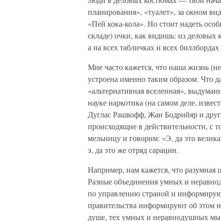
планирования», «туалет», за окном в
«Пей кока-кола». Но стоит надеть осо
складе) очки, как видишь: из деловых
а на всех табличках и всех биллборда
Мне часто кажется, что наша жизнь (н
устроена именно таким образом. Что 
«альтернативная вселенная», выдуман
науке наркотика (на самом деле, изв
Дуглас Рашкофф, Жан Бодрийяр и друг
происходящие в действительности, с т
мельницу и говорим: «Э, да это велик
э, да это же отряд сарацин.
Например, нам кажется, что разумная 
Разные объединения умных и неравн
по управлению страной и информирую
правительства информируют об этом н
душе, тех умных и неравнодушных мы и