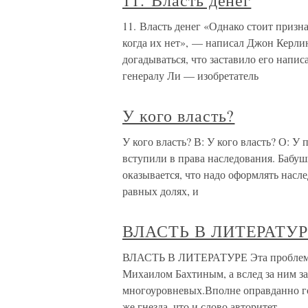
11. Власть денег
11. Власть денег «Однако стоит призн
когда их нет», — написал Джон Керли
догадываться, что заставило его напис
генералу Ли — изобретатель
У кого власть?
У кого власть? В: У кого власть? О: У 
вступили в права наследования. Бабушк
оказывается, что надо оформлять насл
равных долях, и
ВЛАСТЬ В ЛИТЕРАТУ
ВЛАСТЬ В ЛИТЕРАТУРЕ Эта проблема,
Михаилом Бахтиным, а вслед за ним з
многоуровневых.Вполне оправданно гов
же гнезда, что и слово авторитет,