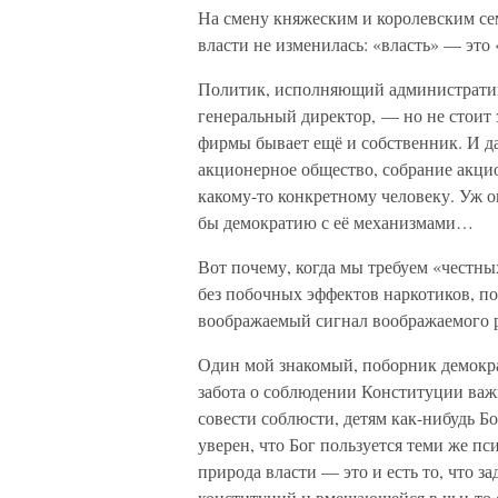
На смену княжеским и королевским с
власти не изменилась: «власть» — это
Политик, исполняющий административ
генеральный директор, — но не стоит 
фирмы бывает ещё и собственник. И д
акционерное общество, собрание акци
какому-то конкретному человеку. Уж он
бы демократию с её механизмами…
Вот почему, когда мы требуем «честны
без побочных эффектов наркотиков, п
воображаемый сигнал воображаемого ру
Один мой знакомый, поборник демократ
забота о соблюдении Конституции важн
совести соблюсти, детям как-нибудь Б
уверен, что Бог пользуется теми же п
природа власти — это и есть то, что за
конституций и вмещающейся в чьи-то 