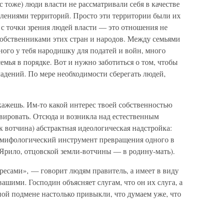
 тоже) люди власти не рассматривали себя в качестве
лениями территорий. Просто эти территории были их
с точки зрения людей власти — это отношения не
собственниками этих стран и народов. Между семьями
ного у тебя народишку для податей и войн, много
семья в порядке. Вот и нужно заботиться о том, чтобы
адений. По мере необходимости сберегать людей,
скажешь. Им-то какой интерес твоей собственностью
вировать. Отсюда и возникла над естественным
к вотчина) абстрактная идеологическая надстройка:
а мифологический инструмент превращения одного в
-Ярило, отцовской земли-вотчины — в родину-мать).
есами», — говорит людям правитель, а имеет в виду
ашими. Господин объясняет слугам, что он их слуга, а
дной подмене настолько привыкли, что думаем уже, что