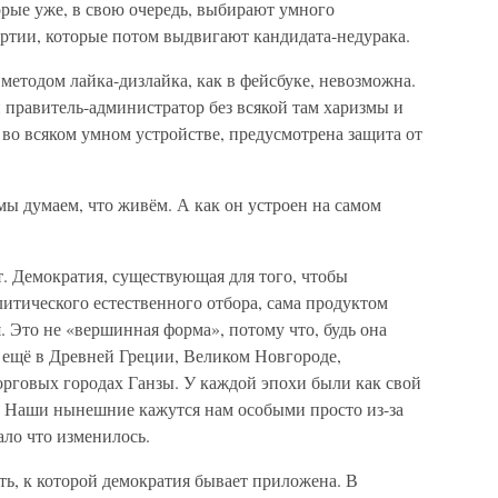
орые уже, в свою очередь, выбирают умного
артии, которые потом выдвигают кандидата-недурака.
етодом лайка-дизлайка, как в фейсбуке, невозможна.
правитель-администратор без всякой там харизмы и
 во всяком умном устройстве, предусмотрена защита от
мы думаем, что живём. А как он устроен на самом
 Демократия, существующая для того, чтобы
итического естественного отбора, сама продуктом
я. Это не «вершинная форма», потому что, будь она
 ещё в Древней Греции, Великом Новгороде,
орговых городах Ганзы. У каждой эпохи были как свой
я. Наши нынешние кажутся нам особыми просто из-за
ало что изменилось.
сть, к которой демократия бывает приложена. В