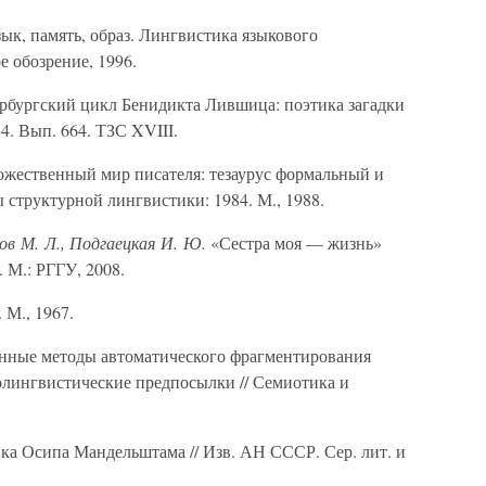
ык, память, образ. Лингвистика языкового
е обозрение, 1996.
рбургский цикл Бенидикта Лившица: поэтика загадки
984. Вып. 664. ТЗС XVIII.
жественный мир писателя: тезаурус формальный и
 структурной лингвистики: 1984. М., 1988.
ов М. Л., Подгаецкая И. Ю.
«Сестра моя — жизнь»
 М.: РГГУ, 2008.
 М., 1967.
ные методы автоматического фрагментирования
холингвистические предпосылки // Семиотика и
а Осипа Мандельштама // Изв. АН СССР. Сер. лит. и