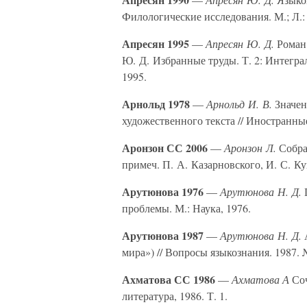
Филологические исследования. М.; Л.: 
Апресян 1995
—
Апресян Ю. Д.
Роман 
Ю. Д. Избранные труды. Т. 2: Интегра
1995.
Арнольд 1978
—
Арнольд И. В.
Значен
художественного текста // Иностранные
Аронзон СС 2006
—
Аронзон Л.
Собран
примеч. П. А. Казарновского, И. С. Ку
Арутюнова 1976
—
Арутюнова Н. Д.
П
проблемы. М.: Наука, 1976.
Арутюнова 1987
—
Арутюнова Н. Д.
А
мира») // Вопросы языкознания. 1987. 
Ахматова СС 1986
—
Ахматова А
Соч
литература, 1986. Т. 1.