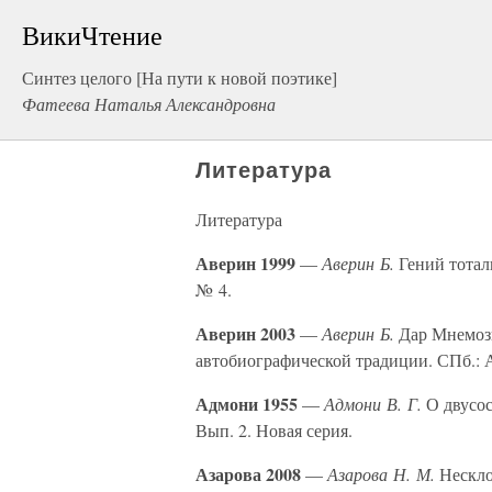
ВикиЧтение
Синтез целого [На пути к новой поэтике]
Фатеева Наталья Александровна
Литература
Литература
Аверин 1999
—
Аверин Б.
Гений тоталь
№ 4.
Аверин 2003
—
Аверин Б.
Дар Мнемози
автобиографической традиции. СПб.: 
Адмони 1955
—
Адмони В. Г.
О двусос
Вып. 2. Новая серия.
Азарова 2008
—
Азарова Н. М.
Нескло