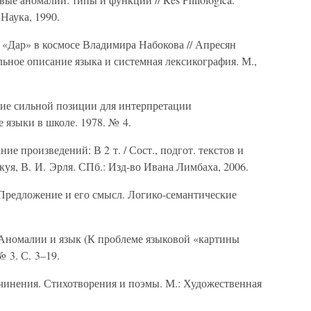
Наука, 1990.
«Дар» в космосе Владимира Набокова // Апресян
льное описание языка и системная лексикография. М.,
ие сильной позиции для интерпретации
 языки в школе. 1978. № 4.
ие произведений: В 2 т. / Сост., подгот. текстов и
куя, В. И. Эрля. СПб.: Изд-во Ивана Лимбаха, 2006.
редложение и его смысл. Логико-семантические
номалии и язык (К проблеме языковой «картины
№ 3. С. 3–19.
инения. Стихотворения и поэмы. М.: Художественная