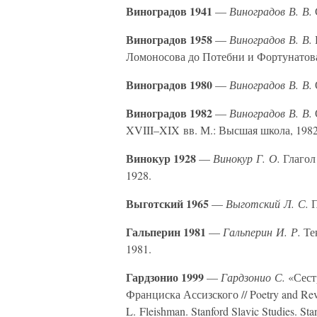
Виноградов 1941
—
Виноградов В. В.
Виноградов 1958
—
Виноградов В. В.
Ломоносова до Потебни и Фортунатова
Виноградов 1980
—
Виноградов В. В.
Виноградов 1982
—
Виноградов В. В.
XVIII–XIX вв. М.: Высшая школа, 1982
Винокур 1928
—
Винокур Г. О.
Глагол 
1928.
Выготский 1965
—
Выготский Л. С.
П
Гальперин 1981
—
Гальперин И. Р.
Тек
1981.
Гардзонио 1999
—
Гардзонио С.
«Сестр
Франциска Ассизского // Poetry and Revol
L. Fleishman. Stanford Slavic Studies. Sta