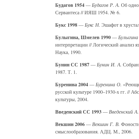
Будагов 1954
—
Будагов Р. А.
Об одно
Сервантеса // ИЯШ 1954. № 6.
Букс 1998
—
Букс Н.
Эшафот в хрустал
Булыгина, Шмелев 1990
—
Булыгина 
интерпретации // Логический анализ я
Наука, 1990.
Бунин СС 1987
—
Бунин И. А.
Собрани
1987. Т. 1.
Буренина 2004
—
Буренина О.
«Реющее
русской культуре 1900–1930-х гг. // А
культуры, 2004.
Введенский СС 1993
—
Введенский А.
Векшин 2006
—
Векшин Г. В.
Фоностил
смыслообразования. АДЦ. М., 2006.