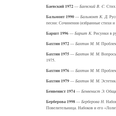
Баевский 1972
—
Баевский B. C.
Стих 
Бальмонт 1990
—
Бальмонт К. Д.
Русс
песни: Сочинения (избранные стихи и п
Баршт 1996
—
Баршт К.
Рисунки в ру
Бахтин 1972
—
Бахтин М. М.
Проблемы
Бахтин 1975
—
Бахтин М. М.
Вопросы 
1975.
Бахтин 1976
—
Бахтин М. М.
Проблема
Бахтин 1979
—
Бахтин М. М.
Эстетика
Бенвенист 1974
—
Бенвенист Э.
Общая
Берберова 1998
—
Берберова Н.
Набок
Повелительница. Набоков и его «Лолит