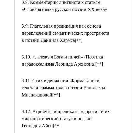
3.8. Комментарий лингвиста к статьям
«Словаря языка русской поэзии XX века»
3.9. Глагольная предикация как основа
переключений семантических пространств
в поэзии Даниила Хармса[**]
3.10. «…лежу я Бога и ничей» (Поэтика
парадоксализма Леонида Аронзона)[**]
3.11. Стих в движении: Форма записи
текста и грамматика в поэзии Елизаветы
Мнацакановой[**]
3.12. Атрибуты и предикаты «дороги» и их
мифопоэтический статус в поэзии
Геннадия Айги[**]