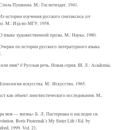
Стиль Пушкина. М.: Гослитиздат, 1941.
Из истории изучения русского синтаксиса (от
). М.: Изд-во МГУ, 1958.
О языке художественной прозы. М.: Наука, 1980.
Очерки по истории русского литературного языка
.
или имя? // Русская речь. Новая серия. III. Л.: Academia,
сихология искусства. М.: Искусство, 1965.
ст как объект лингвистического исследования. М.,
а моя — жизнь» Б. Л. Пастернака и наследие св.
ution. Boris Pasternak’s My Sister Life / Ed. by
nford, 1999. Vol. 21.