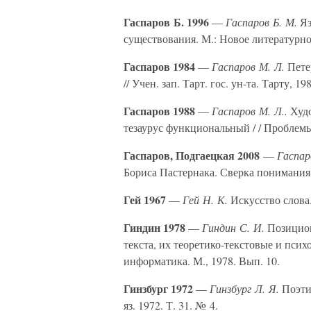
Гаспаров Б. 1996
—
Гаспаров Б. М.
Яз
существования. М.: Новое литературно
Гаспаров 1984
—
Гаспаров М. Л.
Пете
// Учен. зап. Тарт. гос. ун-та. Тарту, 1
Гаспаров 1988
—
Гаспаров М. Л..
Худо
тезаурус функциональный / / Проблемы
Гаспаров, Подгаецкая 2008
—
Гаспар
Бориса Пастернака. Сверка понимания.
Гей 1967
—
Гей Н. К.
Искусство слова.
Гиндин 1978
—
Гиндин С. И.
Позицион
текста, их теоретико-текстовые и пси
информатика. М., 1978. Вып. 10.
Гинзбург 1972
—
Гинзбург Л. Я.
Поэтик
яз. 1972. Т. 31. № 4.