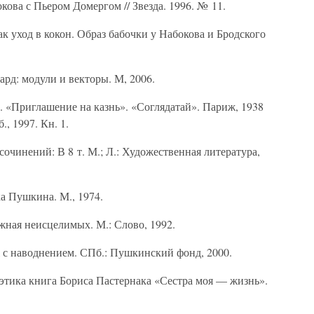
ова с Пьером Домергом // Звезда. 1996. № 11.
к уход в кокон. Образ бабочки у Набокова и Бродского
рд: модули и векторы. М, 2006.
 «Приглашение на казнь». «Соглядатай». Париж, 1938
., 1997. Кн. 1.
очинений: В 8 т. М.; Л.: Художественная литература,
а Пушкина. М., 1974.
ная неисцелимых. М.: Слово, 1992.
с наводнением. СПб.: Пушкинский фонд, 2000.
тика книга Бориса Пастернака «Сестра моя — жизнь».