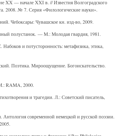
не XX — начале XXI в. // Известия Волгоградского
та. 2008. № 7. Серия «Филологические науки».
ий. Чебоксары: Чувашское кн. изд-во, 2009.
ный полустанок. — М.: Молодая гвардия, 1981.
.
Набоков и потусторонность: метафизика, этика,
кий. Поэтика. Мироощущение. Богоискательство.
М.: RAMA, 2000.
ихотворения и трагедии. Л.: Советский писатель,
. Антология современной немецкой и русской поэзии.
2005.
ые аномалии: типы и функции // Res Philologica.