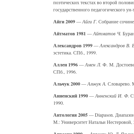
поэтических текстах во второй полови
государственного педагогического ун-
Айги 2009
—
Айги Г.
Собрание сочинен
Айтматов 1981
—
Айтматов Ч.
Буран
Александров 1999
—
Александров В. Е
эстетика. СПб., 1999.
Аллен 1996
—
Амен Л.
Ф. М. Достоевс
СПб., 1996.
Альчук 2000
—
Альчук А.
Словарево. 
Анненский 1990
—
Анненский И. Ф.
Ст
1990.
Антология 2005
— Diapason. Диапазон
М.: Университет Натальи Нестеровой, 
Апресян 1990
—
Апресян Ю. Д.
Языков