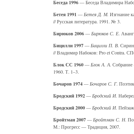
Беседа 1996
— Беседа Владимира Набок
Бетея 1991
—
Бетея Д. М.
Изгнание ка
// Русская литература. 1991. № 3.
Бирюков 2006
—
Бирюков С. Е.
Аванга
Бицилли 1997
—
Бицилли П. В.
Сирин.
// Владимир Набоков: Pro et Contra. СПб
Блок СС 1960
—
Блок А. А.
Собрание с
1960. Т. 1–3.
Бочаров 1974
—
Бочаров С. Г.
Поэтик
Бродский 1992
—
Бродский И.
Набереж
Бродский 2000
—
Бродский И.
Пейзаж 
Бройтман 2007
—
Бройтман С. Н.
Поэ
М.: Прогресс — Традиция, 2007.