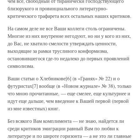
чем все, свободный от тиранически господствующего
близорукого и провинциального литературно-
критического трафарета всех остальных наших критиков.
На самом деле не все Ваши коллеги столь ограничены.
Многие из них внутренне негодуют, но ни у кого из них,
до Вас, не хватило смелости утверждать ценности,
выходящие за рамки трусливого конформизма,
остановившегося где-то недалеко до первых проявлений
символизма.
Ваши статьи о Хлебникове[6] (в «Гранях» № 22) и о
футуристах[7] вообще (в «Новом журнале» № 38), только
что мною прочитанные, — еще смелее, еще культурнее и
идут еще дальше, чем введение к Вашей первой (первой
из мне известных) книг.
Без всякого Вам комплимента — не знаю, найдется ли
среди критиков эмиграции равный Вам по любви к
литературе и по широте горизонта — а не это ли главные