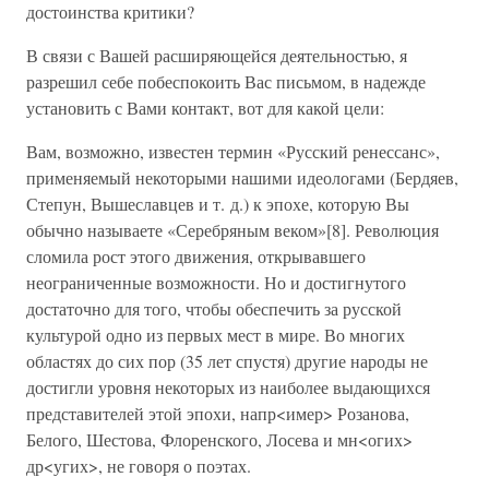
достоинства критики?
В связи с Вашей расширяющейся деятельностью, я
разрешил себе побеспокоить Вас письмом, в надежде
установить с Вами контакт, вот для какой цели:
Вам, возможно, известен термин «Русский ренессанс»,
применяемый некоторыми нашими идеологами (Бердяев,
Степун, Вышеславцев и т. д.) к эпохе, которую Вы
обычно называете «Серебряным веком»[8]. Революция
сломила рост этого движения, открывавшего
неограниченные возможности. Но и достигнутого
достаточно для того, чтобы обеспечить за русской
культурой одно из первых мест в мире. Во многих
областях до сих пор (35 лет спустя) другие народы не
достигли уровня некоторых из наиболее выдающихся
представителей этой эпохи, напр<имер> Розанова,
Белого, Шестова, Флоренского, Лосева и мн<огих>
др<угих>, не говоря о поэтах.